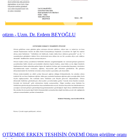
otizm - Uzm. Dr. Erdem BEYOĞLU
OTİZMDE ERKEN TEŞHİSİN ÖNEMİ Otizm görülme oranı