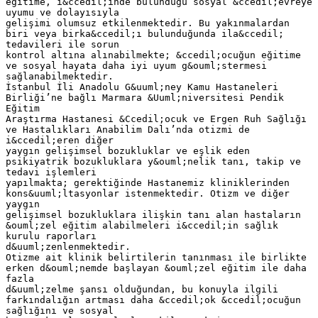
eğitime, i&ccedil;inde bulunduğu sosyal &ccedil;evreye
uyumu ve dolayısıyla
gelişimi olumsuz etkilenmektedir. Bu yakınmalardan
biri veya birka&ccedil;ı bulunduğunda ila&ccedil;
tedavileri ile sorun
kontrol altına alınabilmekte; &ccedil;ocuğun eğitime
ve sosyal hayata daha iyi uyum g&ouml;stermesi
sağlanabilmektedir.
İstanbul İli Anadolu G&uuml;ney Kamu Hastaneleri
Birliği’ne bağlı Marmara &Uuml;niversitesi Pendik
Eğitim
Araştırma Hastanesi &Ccedil;ocuk ve Ergen Ruh Sağlığı
ve Hastalıkları Anabilim Dalı’nda otizmi de
i&ccedil;eren diğer
yaygın gelişimsel bozukluklar ve eşlik eden
psikiyatrik bozukluklara y&ouml;nelik tanı, takip ve
tedavi işlemleri
yapılmakta; gerektiğinde Hastanemiz kliniklerinden
kons&uuml;ltasyonlar istenmektedir. Otizm ve diğer
yaygın
gelişimsel bozukluklara ilişkin tanı alan hastaların
&ouml;zel eğitim alabilmeleri i&ccedil;in sağlık
kurulu raporları
d&uuml;zenlenmektedir.
Otizme ait klinik belirtilerin tanınması ile birlikte
erken d&ouml;nemde başlayan &ouml;zel eğitim ile daha
fazla
d&uuml;zelme şansı olduğundan, bu konuyla ilgili
farkındalığın artması daha &ccedil;ok &ccedil;ocuğun
sağlığını ve sosyal