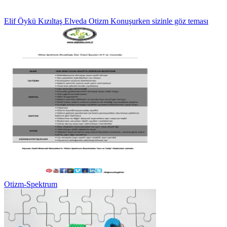
Elif Öykü Kızıltaş Elveda Otizm Konuşurken sizinle göz teması
Otizm-Spektrum