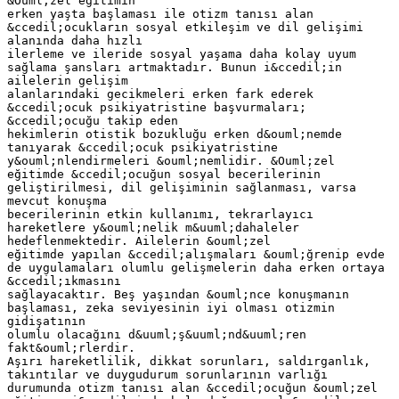
&Ouml;zel eğitimin
erken yaşta başlaması ile otizm tanısı alan
&ccedil;ocukların sosyal etkileşim ve dil gelişimi
alanında daha hızlı
ilerleme ve ileride sosyal yaşama daha kolay uyum
sağlama şansları artmaktadır. Bunun i&ccedil;in
ailelerin gelişim
alanlarındaki gecikmeleri erken fark ederek
&ccedil;ocuk psikiyatristine başvurmaları;
&ccedil;ocuğu takip eden
hekimlerin otistik bozukluğu erken d&ouml;nemde
tanıyarak &ccedil;ocuk psikiyatristine
y&ouml;nlendirmeleri &ouml;nemlidir. &Ouml;zel
eğitimde &ccedil;ocuğun sosyal becerilerinin
geliştirilmesi, dil gelişiminin sağlanması, varsa
mevcut konuşma
becerilerinin etkin kullanımı, tekrarlayıcı
hareketlere y&ouml;nelik m&uuml;dahaleler
hedeflenmektedir. Ailelerin &ouml;zel
eğitimde yapılan &ccedil;alışmaları &ouml;ğrenip evde
de uygulamaları olumlu gelişmelerin daha erken ortaya
&ccedil;ıkmasını
sağlayacaktır. Beş yaşından &ouml;nce konuşmanın
başlaması, zeka seviyesinin iyi olması otizmin
gidişatının
olumlu olacağını d&uuml;ş&uuml;nd&uuml;ren
fakt&ouml;rlerdir.
Aşırı hareketlilik, dikkat sorunları, saldırganlık,
takıntılar ve duygudurum sorunlarının varlığı
durumunda otizm tanısı alan &ccedil;ocuğun &ouml;zel