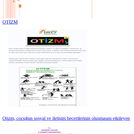
OTİZM
Otizm, çocuğun sosyal ve iletişim becerilerinin oluşmasını etkileyen