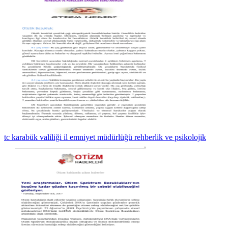
tc karabük valiliği il emniyet müdürlüğü rehberlik ve psikolojik