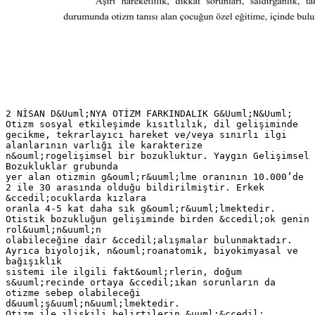
2 NİSAN D&Uuml;NYA OTİZM FARKINDALIK G&Uuml;N&Uuml;
Otizm sosyal etkileşimde kısıtlılık, dil gelişiminde
gecikme, tekrarlayıcı hareket ve/veya sınırlı ilgi
alanlarının varlığı ile karakterize
n&ouml;rogelişimsel bir bozukluktur. Yaygın Gelişimsel
Bozukluklar grubunda
yer alan otizmin g&ouml;r&uuml;lme oranının 10.000’de
2 ile 30 arasında olduğu bildirilmiştir. Erkek
&ccedil;ocuklarda kızlara
oranla 4-5 kat daha sık g&ouml;r&uuml;lmektedir.
Otistik bozukluğun gelişiminde birden &ccedil;ok genin
rol&uuml;n&uuml;n
olabileceğine dair &ccedil;alışmalar bulunmaktadır.
Ayrıca biyolojik, n&ouml;roanatomik, biyokimyasal ve
bağışıklık
sistemi ile ilgili fakt&ouml;rlerin, doğum
s&uuml;recinde ortaya &ccedil;ıkan sorunların da
otizme sebep olabileceği
d&uuml;ş&uuml;n&uuml;lmektedir.
Otizm ile ilişkili belirtilerin &uuml;&ccedil;