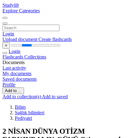
Study
lib
Explore Categories
Login
Upload document
Create flashcards
×
Login
Flashcards
Collections
Documents
Last activity
My documents
Saved documents
Profile
Add to ...
Add to collection(s)
Add to saved
Bilim
Sağlık bilimleri
Pediyatri
2 NİSAN DÜNYA OTİZM