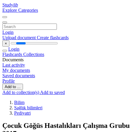
Study
lib
Explore Categories
Login
Upload document
Create flashcards
×
Login
Flashcards
Collections
Documents
Last activity
My documents
Saved documents
Profile
Add to ...
Add to collection(s)
Add to saved
Bilim
Sağlık bilimleri
Pediyatri
Çocuk Göğüs Hastalıkları Çalışma Grubu