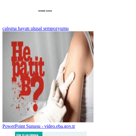
çalışma hayatı ulusal sempozyumu
PowerPoint Sunusu - video.eba.gov.tr