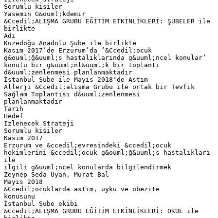
Sorumlu kişiler
Yasemin G&ouml;kdemir
&Ccedil;ALIŞMA GRUBU EĞİTİM ETKİNLİKLERİ: ŞUBELER ile
birlikte
Adı
Kuzedoğu Anadolu Şube ile birlikte
Kasım 2017’de Erzurum’da ‘&Ccedil;ocuk
g&ouml;ğ&uuml;s hastalıklarında g&uuml;ncel konular’
konulu bir g&uuml;nl&uuml;k bir toplantı
d&uuml;zenlenmesi planlanmaktadır
İstanbul Şube ile Mayıs 2018'de Astım
Allerji &Ccedil;alışma Grubu ile ortak bir Tevfik
Sağlam Toplantısı d&uuml;zenlenmesi
planlanmaktadır
Tarih
Hedef
İzlenecek Strateji
Sorumlu kişiler
Kasım 2017
Erzurum ve &ccedil;evresindeki &ccedil;ocuk
hekimlerini &ccedil;ocuk g&ouml;ğ&uuml;s hastalıkları
ile
ilgili g&uuml;ncel konularda bilgilendirmek
Zeynep Seda Uyan, Murat Bal
Mayıs 2018
&Ccedil;ocuklarda astım, uyku ve obezite
konusunu
İstanbul Şube ekibi
&Ccedil;ALIŞMA GRUBU EĞİTİM ETKİNLİKLERİ: OKUL ile