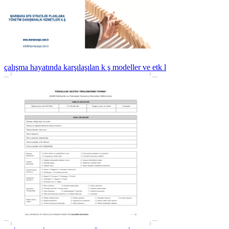
çalışma hayatında karşılaşılan k ş modeller ve etk l