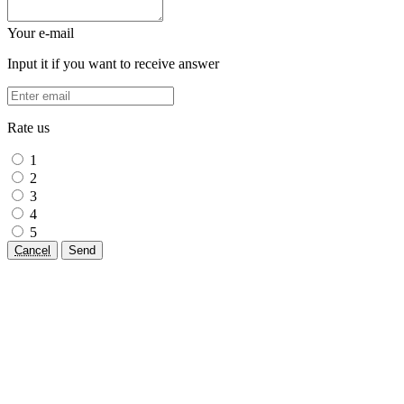
Your e-mail
Input it if you want to receive answer
Rate us
1
2
3
4
5
Cancel
Send