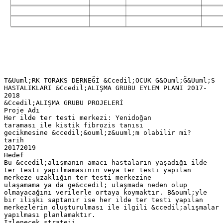
T&Uuml;RK TORAKS DERNEĞİ &Ccedil;OCUK G&Ouml;Ğ&Uuml;S
HASTALIKLARI &Ccedil;ALIŞMA GRUBU EYLEM PLANI 2017-
2018
&Ccedil;ALIŞMA GRUBU PROJELERİ
Proje Adı
Her ilde ter testi merkezi: Yenidoğan
taraması ile kistik fibrozis tanısı
gecikmesine &ccedil;&ouml;z&uuml;m olabilir mi?
tarih
20172019
Hedef
Bu &ccedil;alışmanın amacı hastaların yaşadığı ilde
ter testi yapılmamasının veya ter testi yapılan
merkeze uzaklığın ter testi merkezine
ulaşamama ya da ge&ccedil; ulaşmada neden olup
olmayacağını verilerle ortaya koymaktır. B&ouml;yle
bir ilişki saptanır ise her ilde ter testi yapılan
merkezlerin oluşturulması ile ilgili &ccedil;alışmalar
yapılması planlamaktır.
İzlenecek strateji