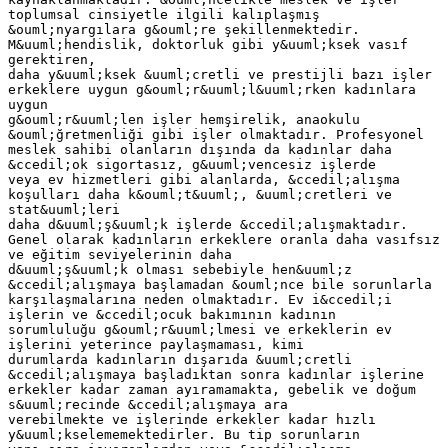
toplumsal cinsiyetle ilgili kalıplaşmış
&ouml;nyargılara g&ouml;re şekillenmektedir.
M&uuml;hendislik, doktorluk gibi y&uuml;ksek vasıf
gerektiren,
daha y&uuml;ksek &uuml;cretli ve prestijli bazı işler
erkeklere uygun g&ouml;r&uuml;l&uuml;rken kadınlara
uygun
g&ouml;r&uuml;len işler hemşirelik, anaokulu
&ouml;ğretmenliği gibi işler olmaktadır. Profesyonel
meslek sahibi olanların dışında da kadınlar daha
&ccedil;ok sigortasız, g&uuml;vencesiz işlerde
veya ev hizmetleri gibi alanlarda, &ccedil;alışma
koşulları daha k&ouml;t&uuml;, &uuml;cretleri ve
stat&uuml;leri
daha d&uuml;ş&uuml;k işlerde &ccedil;alışmaktadır.
Genel olarak kadınların erkeklere oranla daha vasıfsız
ve eğitim seviyelerinin daha
d&uuml;ş&uuml;k olması sebebiyle hen&uuml;z
&ccedil;alışmaya başlamadan &ouml;nce bile sorunlarla
karşılaşmalarına neden olmaktadır. Ev i&ccedil;i
işlerin ve &ccedil;ocuk bakımının kadının
sorumluluğu g&ouml;r&uuml;lmesi ve erkeklerin ev
işlerini yeterince paylaşmaması, kimi
durumlarda kadınların dışarıda &uuml;cretli
&ccedil;alışmaya başladıktan sonra kadınlar işlerine
erkekler kadar zaman ayıramamakta, gebelik ve doğum
s&uuml;recinde &ccedil;alışmaya ara
verebilmekte ve işlerinde erkekler kadar hızlı
y&uuml;kselememektedirler. Bu tip sorunların