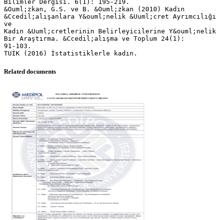
Bilimler Dergisi. 6(1): 195-219.
&Ouml;zkan, G.S. ve B. &Ouml;zkan (2010) Kadın
&Ccedil;alışanlara Y&ouml;nelik &Uuml;cret Ayrımcılığı
ve
Kadın &Uuml;cretlerinin Belirleyicilerine Y&ouml;nelik
Bir Araştırma. &Ccedil;alışma ve Toplum 24(1):
91-103.
Related documents