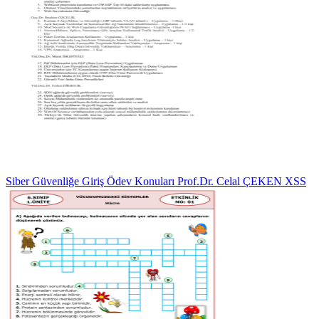
Siber Güvenliğe Giriş Ödev Konuları Prof.Dr. Celal ÇEKEN XSS