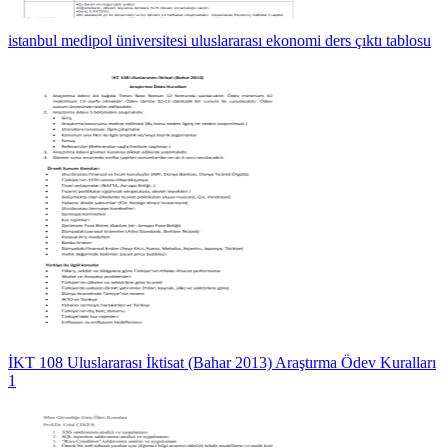
istanbul medipol üniversitesi uluslararası ekonomi ders çıktı tablosu
İKT 108 Uluslararası İktisat (Bahar 2013) Araştırma Ödev Kuralları
1