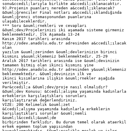
sonu&ccedil;larıyla birlikte a&ccedil;ıklanacaktır.
9).Projenin puanları nereden a&ccedil;ıklanacak?
&Ouml;ğrenciler Final notları a&ccedil;ıklandığında
&ouml;ğrenci otomasyonundan puanlarına
ulaşabileceklerdir.
*** Soru &ouml;rnekleri ve cevapları
&Ouml;dev/Projelerinizi iki aşamada sisteme girmeniz
beklenmektedir. İlk Aşamada 13-24
Kasım 2017 tarihleri arasında
http://odev.anadolu.edu.tr adresinden a&ccedil;ılacak
olan
yazılım &uuml;zerinden &ouml;devlerinizin birinci
kısmını y&uuml;klemeniz beklenmektedir. 25-29
Aralık 2017 tarihleri arasında ise &ouml;devinizin
tamamen bitmiş olan ikinci kısmını yine
http://odev.anadolu.edu.tr adresinden y&uuml;klemeniz
beklenmektedir. &Ouml;devinizin ilk ve
ikinci kısımlarına ilişkin &ouml;rnekler aşağıda
verilmiştir.
Par&ccedil;a &Ouml;dev/proje nasıl olmalıdır?
&Ouml;dev Konusu: &Ccedil;alışma yaşamında kadınlarla
erkeklerin karşılaştıkları sorunları
karşılaştırarak değerlendiriniz.
VİZE: 200 Kelimelik &ouml;zet
&Ccedil;alışma yaşamında kadınlarla erkeklerin
karşılaştıkları sorunlar &ouml;nemli
&ouml;l&ccedil;&uuml;de
birbirinden farklıdır. Bu durum temel olarak ataerkil
erkek egemen toplum yapısından
kaynaklanmaktadır. &Ouml;ncelikle meslek ve işler