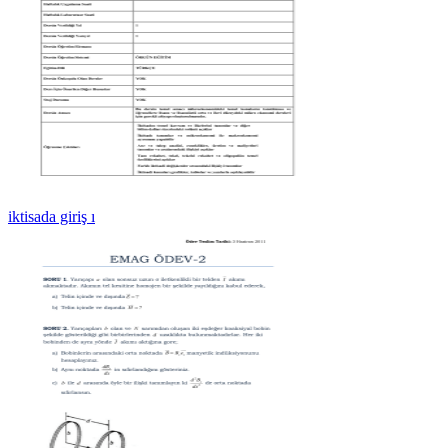
iktisada giriş ı