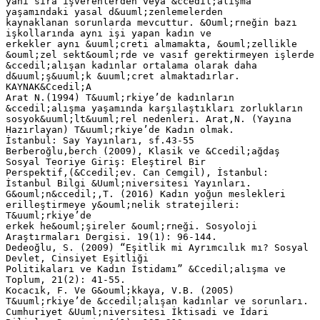
yanı sıra işverenlerden veya &ccedil;alışma
yaşamındaki yasal d&uuml;zenlemelerden
kaynaklanan sorunlarda mevcuttur. &Ouml;rneğin bazı
işkollarında aynı işi yapan kadın ve
erkekler aynı &uuml;creti almamakta, &ouml;zellikle
&ouml;zel sekt&ouml;rde ve vasıf gerektirmeyen işlerde
&ccedil;alışan kadınlar ortalama olarak daha
d&uuml;ş&uuml;k &uuml;cret almaktadırlar.
KAYNAK&Ccedil;A
Arat N.(1994) T&uuml;rkiye’de kadınların
&ccedil;alışma yaşamında karşılaştıkları zorlukların
sosyok&uuml;lt&uuml;rel nedenleri. Arat,N. (Yayına
Hazırlayan) T&uuml;rkiye’de Kadın olmak.
İstanbul: Say Yayınları, sf.43-55
Berberoğlu,berch (2009), Klasik ve &Ccedil;ağdaş
Sosyal Teoriye Giriş: Eleştirel Bir
Perspektif,(&Ccedil;ev. Can Cemgil), İstanbul:
İstanbul Bilgi &Uuml;niversitesi Yayınları.
G&ouml;n&ccedil;,T. (2016) Kadın yoğun meslekleri
erilleştirmeye y&ouml;nelik stratejileri:
T&uuml;rkiye’de
erkek he&ouml;şireler &ouml;rneği. Sosyoloji
Araştırmaları Dergisi. 19(1): 96-144.
Dedeoğlu, S. (2009) “Eşitlik mi Ayrımcılık mı? Sosyal
Devlet, Cinsiyet Eşitliği
Politikaları ve Kadın İstidamı” &Ccedil;alışma ve
Toplum, 21(2): 41-55.
Kocacık, F. Ve G&ouml;kkaya, V.B. (2005)
T&uuml;rkiye’de &ccedil;alışan kadınlar ve sorunları.
Cumhuriyet &Uuml;niversitesi İktisadi ve İdari