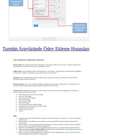
Turnitin Arayüzünde Ödev Ekleme Hususları