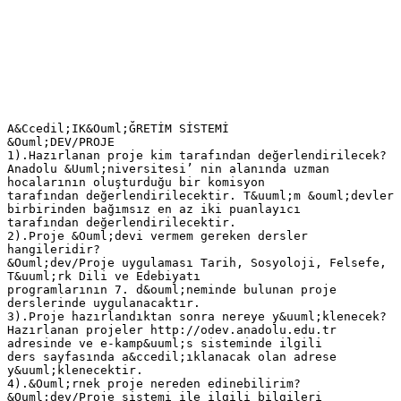
A&Ccedil;IK&Ouml;ĞRETİM SİSTEMİ
&Ouml;DEV/PROJE
1).Hazırlanan proje kim tarafından değerlendirilecek?
Anadolu &Uuml;niversitesi’ nin alanında uzman
hocalarının oluşturduğu bir komisyon
tarafından değerlendirilecektir. T&uuml;m &ouml;devler
birbirinden bağımsız en az iki puanlayıcı
tarafından değerlendirilecektir.
2).Proje &Ouml;devi vermem gereken dersler
hangileridir?
&Ouml;dev/Proje uygulaması Tarih, Sosyoloji, Felsefe,
T&uuml;rk Dili ve Edebiyatı
programlarının 7. d&ouml;neminde bulunan proje
derslerinde uygulanacaktır.
3).Proje hazırlandıktan sonra nereye y&uuml;klenecek?
Hazırlanan projeler http://odev.anadolu.edu.tr
adresinde ve e-kamp&uuml;s sisteminde ilgili
ders sayfasında a&ccedil;ıklanacak olan adrese
y&uuml;klenecektir.
4).&Ouml;rnek proje nereden edinebilirim?
&Ouml;dev/Proje sistemi ile ilgili bilgileri