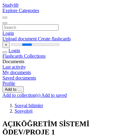
Study
lib
Explore Categories
Login
Upload document
Create flashcards
×
Login
Flashcards
Collections
Documents
Last activity
My documents
Saved documents
Profile
Add to ...
Add to collection(s)
Add to saved
Sosyal bilimler
Sosyoloji
AÇIKÖĞRETİM SİSTEMİ
ÖDEV/PROJE 1