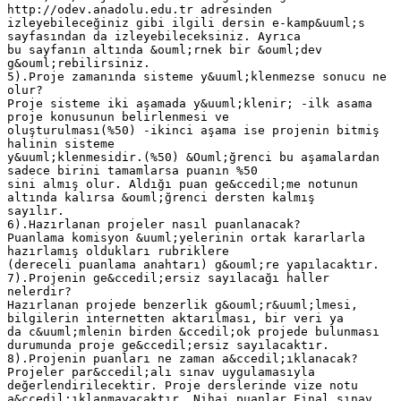
http://odev.anadolu.edu.tr adresinden
izleyebileceğiniz gibi ilgili dersin e-kamp&uuml;s
sayfasından da izleyebileceksiniz. Ayrıca
bu sayfanın altında &ouml;rnek bir &ouml;dev
g&ouml;rebilirsiniz.
5).Proje zamanında sisteme y&uuml;klenmezse sonucu ne
olur?
Proje sisteme iki aşamada y&uuml;klenir; -ilk asama
proje konusunun belirlenmesi ve
oluşturulması(%50) -ikinci aşama ise projenin bitmiş
halinin sisteme
y&uuml;klenmesidir.(%50) &Ouml;ğrenci bu aşamalardan
sadece birini tamamlarsa puanın %50
sini almış olur. Aldığı puan ge&ccedil;me notunun
altında kalırsa &ouml;ğrenci dersten kalmış
sayılır.
6).Hazırlanan projeler nasıl puanlanacak?
Puanlama komisyon &uuml;yelerinin ortak kararlarla
hazırlamış oldukları rubriklere
(dereceli puanlama anahtarı) g&ouml;re yapılacaktır.
7).Projenin ge&ccedil;ersiz sayılacağı haller
nelerdir?
Hazırlanan projede benzerlik g&ouml;r&uuml;lmesi,
bilgilerin internetten aktarılması, bir veri ya
da c&uuml;mlenin birden &ccedil;ok projede bulunması
durumunda proje ge&ccedil;ersiz sayılacaktır.
8).Projenin puanları ne zaman a&ccedil;ıklanacak?
Projeler par&ccedil;alı sınav uygulamasıyla
değerlendirilecektir. Proje derslerinde vize notu
a&ccedil;ıklanmayacaktır. Nihai puanlar Final sınav