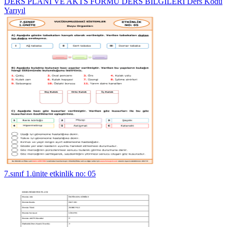
DERS PLANI VE AKTS FORMU DERS BİLGİLERİ Ders Kodu
Yarıyıl
7.sınıf 1.ünite etkinlik no: 05