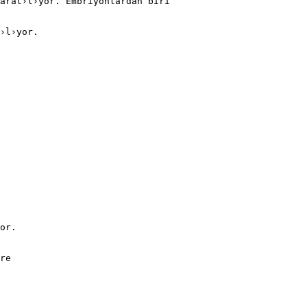
arat›l›yor. Embriyonlardan biri
›l›yor.
or.
re