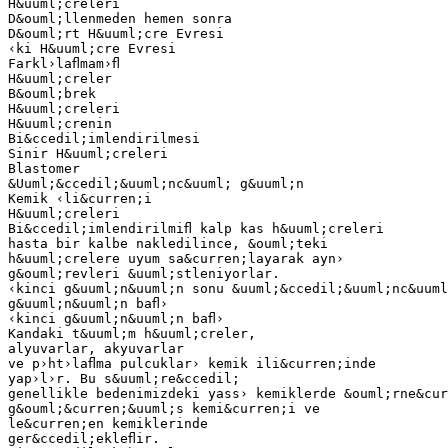
H&uuml;creleri
D&ouml;llenmeden hemen sonra
D&ouml;rt H&uuml;cre Evresi
‹ki H&uuml;cre Evresi
Farkl›laﬂmam›ﬂ
H&uuml;creler
B&ouml;brek
H&uuml;creleri
H&uuml;crenin
Bi&ccedil;imlendirilmesi
Sinir H&uuml;creleri
Blastomer
&Uuml;&ccedil;&uuml;nc&uuml; g&uuml;n
Kemik ‹li&curren;i
H&uuml;creleri
Bi&ccedil;imlendirilmiﬂ kalp kas h&uuml;creleri
hasta bir kalbe nakledilince, &ouml;teki
h&uuml;crelere uyum sa&curren;layarak ayn›
g&ouml;revleri &uuml;stleniyorlar.
‹kinci g&uuml;n&uuml;n sonu &uuml;&ccedil;&uuml;nc&uuml
g&uuml;n&uuml;n baﬂ›
‹kinci g&uuml;n&uuml;n baﬂ›
Kandaki t&uuml;m h&uuml;creler,
alyuvarlar, akyuvarlar
ve p›ht›laﬂma pulcuklar› kemik ili&curren;inde
yap›l›r. Bu s&uuml;re&ccedil;
genellikle bedenimizdeki yass› kemiklerde &ouml;rne&cur
g&ouml;&curren;&uuml;s kemi&curren;i ve
le&curren;en kemiklerinde
ger&ccedil;ekleﬂir.