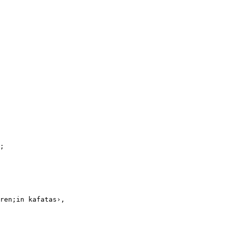
;
ren;in kafatas›,