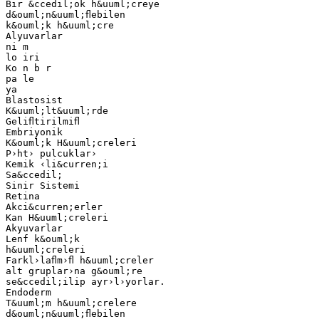
Bir &ccedil;ok h&uuml;creye
d&ouml;n&uuml;ﬂebilen
k&ouml;k h&uuml;cre
Alyuvarlar
ni m
lo iri
Ko n b r
pa le
ya
Blastosist
K&uuml;lt&uuml;rde
Geliﬂtirilmiﬂ
Embriyonik
K&ouml;k H&uuml;creleri
P›ht› pulcuklar›
Kemik ‹li&curren;i
Sa&ccedil;
Sinir Sistemi
Retina
Akci&curren;erler
Kan H&uuml;creleri
Akyuvarlar
Lenf k&ouml;k
h&uuml;creleri
Farkl›laﬂm›ﬂ h&uuml;creler
alt gruplar›na g&ouml;re
se&ccedil;ilip ayr›l›yorlar.
Endoderm
T&uuml;m h&uuml;crelere
d&ouml;n&uuml;ﬂebilen