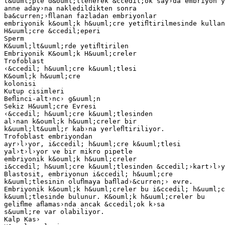
t&uuml;pte d&ouml;llenerek &ccedil;ok say›da embriyon y
anne aday›na nakledildikten sonra
ba&curren;›ﬂlanan fazladan embriyonlar
embriyonik k&ouml;k h&uuml;cre yetiﬂtirilmesinde kullan
H&uuml;cre &ccedil;eperi
Sperm
K&uuml;lt&uuml;rde yetiﬂtirilen
Embriyonik K&ouml;k H&uuml;creler
Trofoblast
‹&ccedil; h&uuml;cre k&uuml;tlesi
K&ouml;k h&uuml;cre
kolonisi
Kutup cisimleri
Beﬂinci-alt›nc› g&uuml;n
Sekiz H&uuml;cre Evresi
‹&ccedil; h&uuml;cre k&uuml;tlesinden
al›nan k&ouml;k h&uuml;creler bir
k&uuml;lt&uuml;r kab›na yerleﬂtiriliyor.
Trofoblast embriyondan
ayr›l›yor, i&ccedil; h&uuml;cre k&uuml;tlesi
yal›t›l›yor ve bir mikro pipetle
embriyonik k&ouml;k h&uuml;creler
i&ccedil; h&uuml;cre k&uuml;tlesinden &ccedil;›kart›l›y
Blastosit, embriyonun i&ccedil; h&uuml;cre
k&uuml;tlesinin oluﬂmaya baﬂlad›&curren;› evre.
Embriyonik k&ouml;k h&uuml;creler bu i&ccedil; h&uuml;c
k&uuml;tlesinde bulunur. K&ouml;k h&uuml;creler bu
geliﬂme aﬂamas›nda ancak &ccedil;ok k›sa
s&uuml;re var olabiliyor.
Kalp Kas›