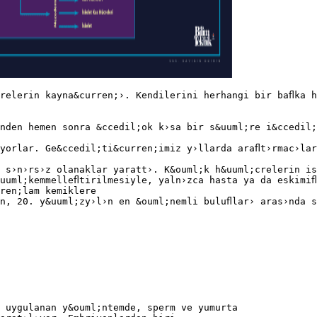
relerin kayna&curren;›. Kendilerini herhangi bir baﬂka h
nden hemen sonra &ccedil;ok k›sa bir s&uuml;re i&ccedil;
yorlar. Ge&ccedil;ti&curren;imiz y›llarda araﬂt›rmac›lar
 s›n›rs›z olanaklar yaratt›. K&ouml;k h&uuml;crelerin is
uuml;kemmelleﬂtirilmesiyle, yaln›zca hasta ya da eskimiﬂ
ren;lam kemiklere
n, 20. y&uuml;zy›l›n en &ouml;nemli buluﬂlar› aras›nda s
 uygulanan y&ouml;ntemde, sperm ve yumurta