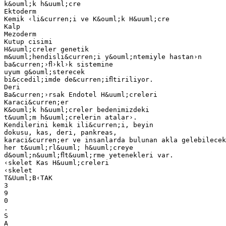
k&ouml;k h&uuml;cre
Ektoderm
Kemik ‹li&curren;i ve K&ouml;k H&uuml;cre
Kalp
Mezoderm
Kutup cisimi
H&uuml;creler genetik
m&uuml;hendisli&curren;i y&ouml;ntemiyle hastan›n
ba&curren;›ﬂ›kl›k sistemine
uyum g&ouml;sterecek
bi&ccedil;imde de&curren;iﬂtiriliyor.
Deri
Ba&curren;›rsak Endotel H&uuml;creleri
Karaci&curren;er
K&ouml;k h&uuml;creler bedenimizdeki
t&uuml;m h&uuml;crelerin atalar›.
Kendilerini kemik ili&curren;i, beyin
dokusu, kas, deri, pankreas,
karaci&curren;er ve insanlarda bulunan akla gelebilecek
her t&uuml;rl&uuml; h&uuml;creye
d&ouml;n&uuml;ﬂt&uuml;rme yetenekleri var.
‹skelet Kas H&uuml;creleri
‹skelet
T&Uuml;B‹TAK
3
9
0
.
S
A