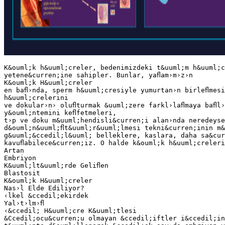
K&ouml;k h&uuml;creler, bedenimizdeki t&uuml;m h&uuml;c
yetene&curren;ine sahipler. Bunlar, yaﬂam›m›z›n
K&ouml;k H&uuml;creler
en baﬂ›nda, sperm h&uuml;cresiyle yumurtan›n birleﬂmesi
h&uuml;crelerini
ve dokular›n› oluﬂturmak &uuml;zere farkl›laﬂmaya baﬂl›
y&ouml;ntemini keﬂfetmeleri,
t›p ve doku m&uuml;hendisli&curren;i alan›nda neredeyse
d&ouml;n&uuml;ﬂt&uuml;r&uuml;lmesi tekni&curren;inin m&
g&uuml;&ccedil;l&uuml; belleklere, kaslara, daha sa&cur
kavuﬂabilece&curren;iz. O halde k&ouml;k h&uuml;creleri
Artan
Embriyon
K&uuml;lt&uuml;rde Geliﬂen
Blastosit
K&ouml;k H&uuml;creler
Nas›l Elde Ediliyor?
‹lkel &ccedil;ekirdek
Yal›t›lm›ﬂ
‹&ccedil; H&uuml;cre K&uuml;tlesi
&Ccedil;ocu&curren;u olmayan &ccedil;iftler i&ccedil;in