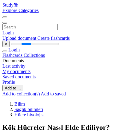
Study
lib
Explore Categories
Login
Upload document
Create flashcards
×
Login
Flashcards
Collections
Documents
Last activity
My documents
Saved documents
Profile
Add to ...
Add to collection(s)
Add to saved
Bilim
Sağlık bilimleri
Hücre biyolojisi
Kök Hücreler Nas›l Elde Ediliyor?