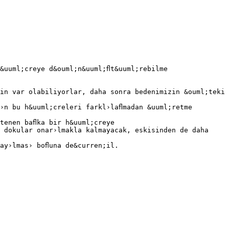
&uuml;creye d&ouml;n&uuml;ﬂt&uuml;rebilme
in var olabiliyorlar, daha sonra bedenimizin &ouml;teki
›n bu h&uuml;creleri farkl›laﬂmadan &uuml;retme
tenen baﬂka bir h&uuml;creye
 dokular onar›lmakla kalmayacak, eskisinden de daha
ay›lmas› boﬂuna de&curren;il.