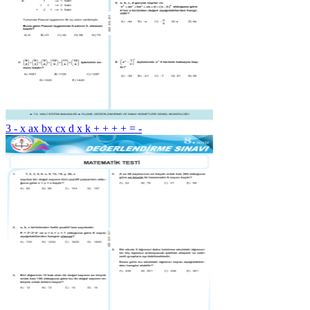
3 - x ax bx cx d x k + + + + = -