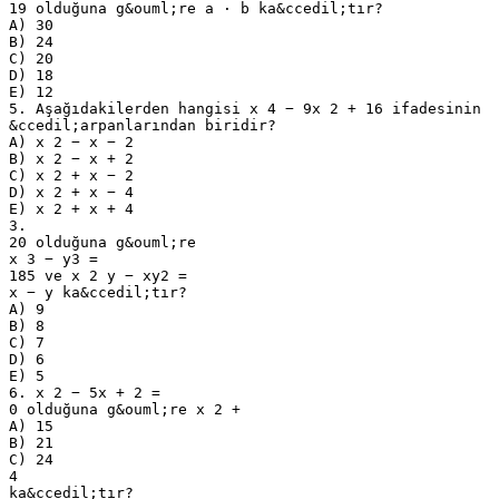
19 olduğuna g&ouml;re a ⋅ b ka&ccedil;tır?
A) 30
B) 24
C) 20
D) 18
E) 12
5. Aşağıdakilerden hangisi x 4 − 9x 2 + 16 ifadesinin
&ccedil;arpanlarından biridir?
A) x 2 − x − 2
B) x 2 − x + 2
C) x 2 + x − 2
D) x 2 + x − 4
E) x 2 + x + 4
3.
20 olduğuna g&ouml;re
x 3 − y3 =
185 ve x 2 y − xy2 =
x − y ka&ccedil;tır?
A) 9
B) 8
C) 7
D) 6
E) 5
6. x 2 − 5x + 2 =
0 olduğuna g&ouml;re x 2 +
A) 15
B) 21
C) 24
4
ka&ccedil;tır?