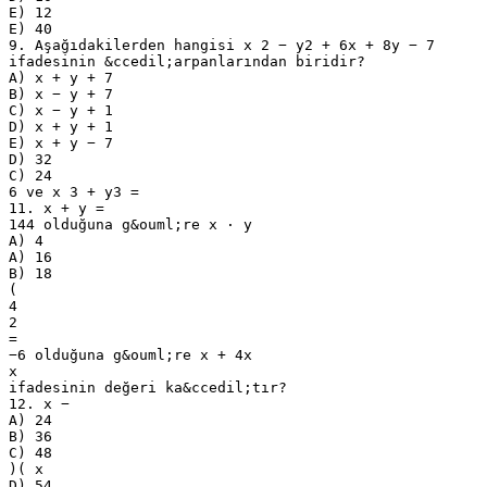
E) 12
E) 40
9. Aşağıdakilerden hangisi x 2 − y2 + 6x + 8y − 7
ifadesinin &ccedil;arpanlarından biridir?
A) x + y + 7
B) x − y + 7
C) x − y + 1
D) x + y + 1
E) x + y − 7
D) 32
C) 24
6 ve x 3 + y3 =
11. x + y =
144 olduğuna g&ouml;re x ⋅ y
A) 4
A) 16
B) 18
(
4
2
=
−6 olduğuna g&ouml;re x + 4x
x
ifadesinin değeri ka&ccedil;tır?
12. x −
A) 24
B) 36
C) 48
)( x
D) 54