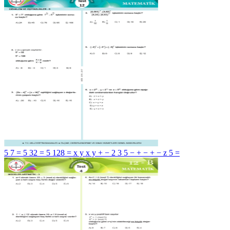
5 7 = 5 32 = 5 128 = x y x y + − 2 3 5 − + − + − z 5 =