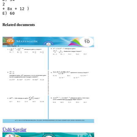
2
+ 8x + 12 )
Related documents
Üslü Sayılar