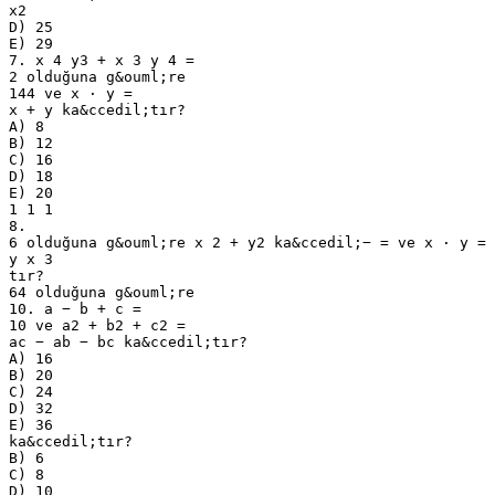
x2
D) 25
E) 29
7. x 4 y3 + x 3 y 4 =
2 olduğuna g&ouml;re
144 ve x ⋅ y =
x + y ka&ccedil;tır?
A) 8
B) 12
C) 16
D) 18
E) 20
1 1 1
8.
6 olduğuna g&ouml;re x 2 + y2 ka&ccedil;− = ve x ⋅ y =
y x 3
tır?
64 olduğuna g&ouml;re
10. a − b + c =
10 ve a2 + b2 + c2 =
ac − ab − bc ka&ccedil;tır?
A) 16
B) 20
C) 24
D) 32
E) 36
ka&ccedil;tır?
B) 6
C) 8
D) 10