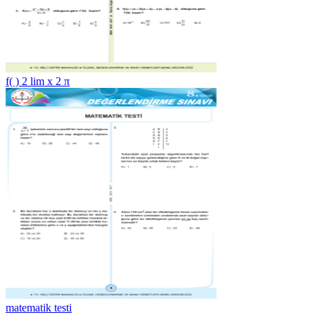
f( ) 2 lim x 2 π
matematik testi