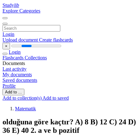
Study
lib
Explore Categories
Login
Upload document
Create flashcards
×
Login
Flashcards
Collections
Documents
Last activity
My documents
Saved documents
Profile
Add to ...
Add to collection(s)
Add to saved
Matematik
olduğuna göre kaçtır? A) 8 B) 12 C) 24 D)
36 E) 40 2. a ve b pozitif