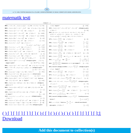
matematik testi
( ) [ ] [ ] [ ] [ ] ] [ ] ( ) ( [ ] ( ) ( ( ) ( ) ( ) ] [ ] [ ] [ ] [ ]:1
Download
Add this document to collection(s)