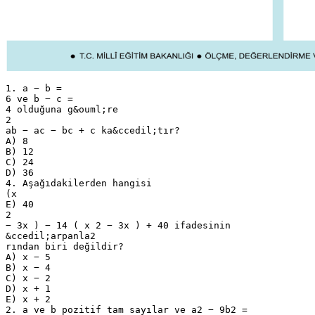
1. a − b =
6 ve b − c =
4 olduğuna g&ouml;re
2
ab − ac − bc + c ka&ccedil;tır?
A) 8
B) 12
C) 24
D) 36
4. Aşağıdakilerden hangisi
(x
E) 40
2
− 3x ) − 14 ( x 2 − 3x ) + 40 ifadesinin
&ccedil;arpanla2
rından biri değildir?
A) x − 5
B) x − 4
C) x − 2
D) x + 1
E) x + 2
2. a ve b pozitif tam sayılar ve a2 − 9b2 =