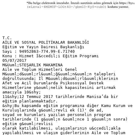
T.C.
AİLE VE SOSYAL POLİTİKALAR BAKANLIĞI
Eğitim ve Yayın Dairesi Başkanlığı
Sayı : 94952863-774.99-E.71740
Konu : Hizmet İ&ccedil;i Eğitim Programı
05/07/2017
M&Uuml;STEŞARLIK MAKAMINA
Aile ve Toplum Hizmetleri Genel
M&uuml;d&uuml;rl&uuml;ğ&uuml;n&uuml;n talepleri
doğrultusunda; İl M&uuml;d&uuml;rl&uuml;klerinin
Afet ve Acil Durumlarda Psikososyal Destek
Hizmetlerine y&ouml;nelik kapasitesini artırmak
amacıyla 10&shy;
11&shy;12 Temmuz 2017 tarihlerinde Manisa’da bir
eğitim planlanmaktadır.
&shy;Bu kapsamda eğitim programına diğer Kamu Kurum ve
Kuruluşlarında g&ouml;revli ek (1)' de ad,
soyad ve kurumları yazılan personelin program
tarihlerinde (1 g&uuml;n &ouml;nce 1 g&uuml;n sonra)
eğitim g&ouml;revlisi
olarak katılabilmesi, ulaşımlarının u&ccedil;akla
yapılabilmesi ve ulaşım giderlerinin Aile ve Toplum