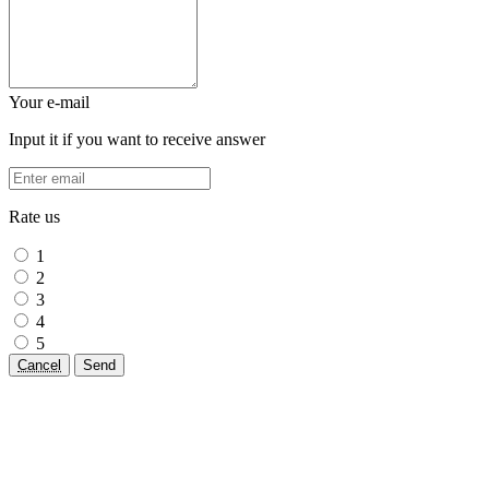
Your e-mail
Input it if you want to receive answer
Rate us
1
2
3
4
5
Cancel
Send