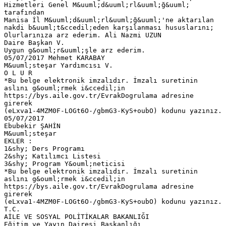
Hizmetleri Genel M&uuml;d&uuml;rl&uuml;ğ&uuml;
tarafından
Manisa İl M&uuml;d&uuml;rl&uuml;ğ&uuml;'ne aktarılan
nakdi b&uuml;t&ccedil;eden karşılanması hususlarını;
Olurlarınıza arz ederim. Ali Nazmi UZUN
Daire Başkan V.
Uygun g&ouml;r&uuml;şle arz ederim.
05/07/2017 Mehmet KARABAY
M&uuml;steşar Yardımcısı V.
O L U R
*Bu belge elektronik imzalıdır. İmzalı suretinin
aslını g&ouml;rmek i&ccedil;in
https://bys.aile.gov.tr/EvrakDogrulama adresine
girerek
(eLxva1-4MZM0F-LOGt6O-/gbmG3-KyS+oubO) kodunu yazınız.
05/07/2017
Ebubekir ŞAHİN
M&uuml;steşar
EKLER :
1&shy; Ders Programı
2&shy; Katılımcı Listesi
3&shy; Program Y&ouml;neticisi
*Bu belge elektronik imzalıdır. İmzalı suretinin
aslını g&ouml;rmek i&ccedil;in
https://bys.aile.gov.tr/EvrakDogrulama adresine
girerek
(eLxva1-4MZM0F-LOGt6O-/gbmG3-KyS+oubO) kodunu yazınız.
T.C.
AİLE VE SOSYAL POLİTİKALAR BAKANLIĞI
Eğitim ve Yayın Dairesi Başkanlığı