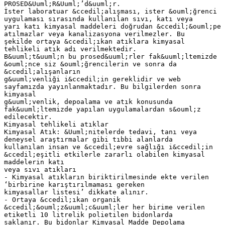
PROSED&Uuml;R&Uuml;’d&uuml;r.
İster laboratuar &ccedil;alışması, ister &ouml;ğrenci
uygulaması sırasında kullanılan sıvı, katı veya
yarı katı kimyasal maddeleri doğrudan &ccedil;&ouml;pe
atılmazlar veya kanalizasyona verilmezler. Bu
şekilde ortaya &ccedil;ıkan atıklara kimyasal
tehlikeli atık adı verilmektedir.
B&uuml;t&uuml;n bu prosed&uuml;rler fak&uuml;ltemizde
&ouml;nce siz &ouml;ğrencilerin ve sonra da
&ccedil;alışanların
g&uuml;venliği i&ccedil;in gereklidir ve web
sayfamızda yayınlanmaktadır. Bu bilgilerden sonra
kimyasal
g&uuml;venlik, depoalama ve atık konusunda
fak&uuml;ltemizde yapılan uygulamalardan s&ouml;z
edilecektir.
Kimyasal tehlikeli atıklar
Kimyasal Atık: &Uuml;nitelerde tedavi, tanı veya
deneysel araştırmalar gibi tıbbi alanlarda
kullanılan insan ve &ccedil;evre sağlığı i&ccedil;in
&ccedil;eşitli etkilerle zararlı olabilen kimyasal
maddelerin katı
veya sıvı atıkları
- Kimyasal atıkların biriktirilmesinde ekte verilen
‘birbirine karıştırılmaması gereken
kimyasallar listesi’ dikkate alınır.
- Ortaya &ccedil;ıkan organik
&ccedil;&ouml;z&uuml;c&uuml;ler her birime verilen
etiketli 10 litrelik polietilen bidonlarda
saklanır. Bu bidonlar Kimyasal Madde Depolama