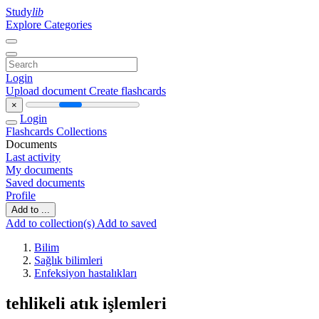
Study
lib
Explore Categories
Login
Upload document
Create flashcards
×
Login
Flashcards
Collections
Documents
Last activity
My documents
Saved documents
Profile
Add to ...
Add to collection(s)
Add to saved
Bilim
Sağlık bilimleri
Enfeksiyon hastalıkları
tehlikeli atık işlemleri