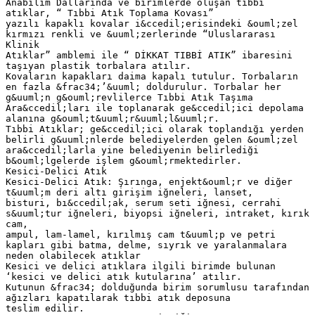
Anabilim Dallarında ve birimlerde oluşan tıbbi
atıklar, “ Tıbbi Atık Toplama Kovası”
yazılı kapaklı kovalar i&ccedil;erisindeki &ouml;zel
kırmızı renkli ve &uuml;zerlerinde “Uluslararası
Klinik
Atıklar” amblemi ile “ DİKKAT TIBBİ ATIK” ibaresini
taşıyan plastik torbalara atılır.
Kovaların kapakları daima kapalı tutulur. Torbaların
en fazla &frac34;’&uuml; doldurulur. Torbalar her
g&uuml;n g&ouml;revlilerce Tıbbi Atık Taşıma
Ara&ccedil;ları ile toplanarak ge&ccedil;ici depolama
alanına g&ouml;t&uuml;r&uuml;l&uuml;r.
Tıbbi Atıklar; ge&ccedil;ici olarak toplandığı yerden
belirli g&uuml;nlerde belediyelerden gelen &ouml;zel
ara&ccedil;larla yine belediyenin belirlediği
b&ouml;lgelerde işlem g&ouml;rmektedirler.
Kesici-Delici Atık
Kesici-Delici Atık: Şırınga, enjekt&ouml;r ve diğer
t&uuml;m deri altı girişim iğneleri, lanset,
bisturi, bı&ccedil;ak, serum seti iğnesi, cerrahi
s&uuml;tur iğneleri, biyopsi iğneleri, intraket, kırık
cam,
ampul, lam-lamel, kırılmış cam t&uuml;p ve petri
kapları gibi batma, delme, sıyrık ve yaralanmalara
neden olabilecek atıklar
Kesici ve delici atıklara ilgili birimde bulunan
‘kesici ve delici atık kutularına’ atılır.
Kutunun &frac34; dolduğunda birim sorumlusu tarafından
ağızları kapatılarak tıbbi atık deposuna
teslim edilir.