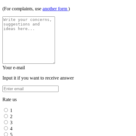
(For complaints, use
another form
)
Your e-mail
Input it if you want to receive answer
Rate us
1
2
3
4
5