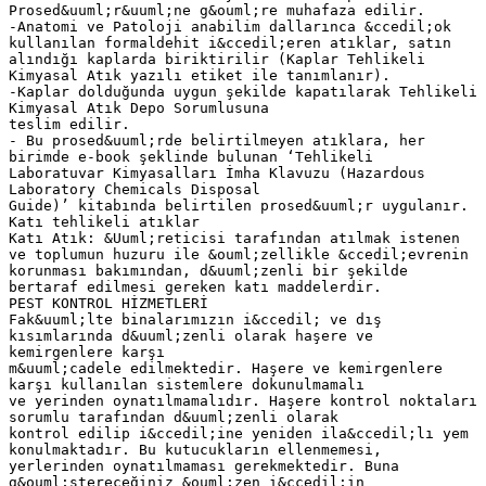
Prosed&uuml;r&uuml;ne g&ouml;re muhafaza edilir.
-Anatomi ve Patoloji anabilim dallarınca &ccedil;ok
kullanılan formaldehit i&ccedil;eren atıklar, satın
alındığı kaplarda biriktirilir (Kaplar Tehlikeli
Kimyasal Atık yazılı etiket ile tanımlanır).
-Kaplar dolduğunda uygun şekilde kapatılarak Tehlikeli
Kimyasal Atık Depo Sorumlusuna
teslim edilir.
- Bu prosed&uuml;rde belirtilmeyen atıklara, her
birimde e-book şeklinde bulunan ‘Tehlikeli
Laboratuvar Kimyasalları İmha Klavuzu (Hazardous
Laboratory Chemicals Disposal
Guide)’ kitabında belirtilen prosed&uuml;r uygulanır.
Katı tehlikeli atıklar
Katı Atık: &Uuml;reticisi tarafından atılmak istenen
ve toplumun huzuru ile &ouml;zellikle &ccedil;evrenin
korunması bakımından, d&uuml;zenli bir şekilde
bertaraf edilmesi gereken katı maddelerdir.
PEST KONTROL HİZMETLERİ
Fak&uuml;lte binalarımızın i&ccedil; ve dış
kısımlarında d&uuml;zenli olarak haşere ve
kemirgenlere karşı
m&uuml;cadele edilmektedir. Haşere ve kemirgenlere
karşı kullanılan sistemlere dokunulmamalı
ve yerinden oynatılmamalıdır. Haşere kontrol noktaları
sorumlu tarafından d&uuml;zenli olarak
kontrol edilip i&ccedil;ine yeniden ila&ccedil;lı yem
konulmaktadır. Bu kutucukların ellenmemesi,
yerlerinden oynatılmaması gerekmektedir. Buna
g&ouml;stereceğiniz &ouml;zen i&ccedil;in