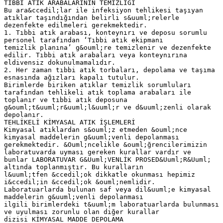
TIBBI ATIK ARABALARININ TEMİZLİĞİ
Bu ara&ccedil;lar ile infeksiyon tehlikesi taşıyan
atıklar taşındığından belirli s&uuml;relerle
dezenfekte edilmeleri gerekmektedir.
1. Tıbbi atık arabası, konteynırı ve deposu sorumlu
personel tarafından ‘Tıbbi atık ekipmanı
temizlik planına’ g&ouml;re temizlenir ve dezenfekte
edilir. Tıbbi atık arabaları veya konteynırına
eldivensiz dokunulmamalıdır.
2. Her zaman tıbbi atık torbaları, depolama ve taşıma
esnasında ağızları kapalı tutulur.
Birimlerde biriken atıklar temizlik sorumluları
tarafından tehlikeli atık toplama arabaları ile
toplanır ve tıbbi atık deposuna
g&ouml;t&uuml;r&uuml;l&uuml;r ve d&uuml;zenli olarak
depolanır.
TEHLİKELİ KİMYASAL ATIK İŞLEMLERİ
Kimyasal atıklardan s&ouml;z etmeden &ouml;nce
kimyasal maddelerin g&uuml;venli depolanması
gerekmektedir. &Ouml;ncelikle &ouml;ğrencilerimizin
laboratuvarda uyması gereken kurallar vardır ve
bunlar LABORATUVAR G&Uuml;VENLİK PROSED&Uuml;R&Uuml;
altında toplanmıştır. Bu kuralların
l&uuml;tfen &ccedil;ok dikkatle okunması hepimiz
i&ccedil;in &ccedil;ok &ouml;nemlidir.
Laboratuarlarda bulunan saf veya dil&uuml;e kimyasal
maddelerin g&uuml;venli depolanması
ilgili birimlerdeki t&uuml;m laboratuarlarda bulunması
ve uyulması zorunlu olan diğer kurallar
dizisi KİMYASAL MADDE DEPOLAMA