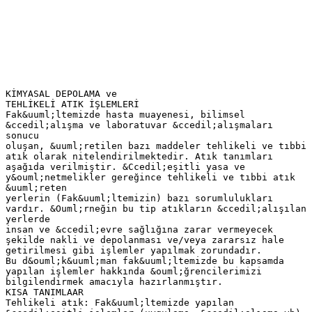
KİMYASAL DEPOLAMA ve
TEHLİKELİ ATIK İŞLEMLERİ
Fak&uuml;ltemizde hasta muayenesi, bilimsel
&ccedil;alışma ve laboratuvar &ccedil;alışmaları
sonucu
oluşan, &uuml;retilen bazı maddeler tehlikeli ve tıbbi
atık olarak nitelendirilmektedir. Atık tanımları
aşağıda verilmiştir. &Ccedil;eşitli yasa ve
y&ouml;netmelikler gereğince tehlikeli ve tıbbi atık
&uuml;reten
yerlerin (Fak&uuml;ltemizin) bazı sorumlulukları
vardır. &Ouml;rneğin bu tip atıkların &ccedil;alışılan
yerlerde
insan ve &ccedil;evre sağlığına zarar vermeyecek
şekilde nakli ve depolanması ve/veya zararsız hale
getirilmesi gibi işlemler yapılmak zorundadır.
Bu d&ouml;k&uuml;man fak&uuml;ltemizde bu kapsamda
yapılan işlemler hakkında &ouml;ğrencilerimizi
bilgilendirmek amacıyla hazırlanmıştır.
KISA TANIMLAAR
Tehlikeli atık: Fak&uuml;ltemizde yapılan