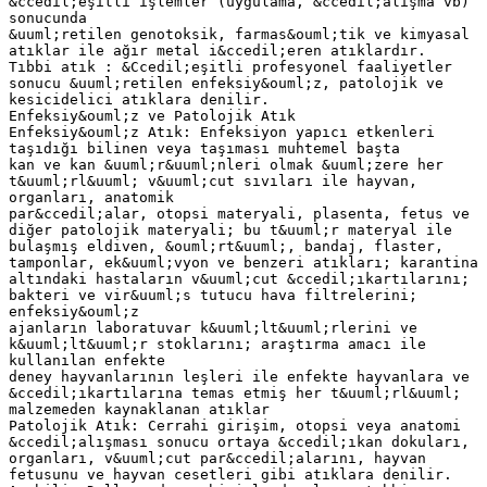
&ccedil;eşitli işlemler (uygulama, &ccedil;alışma vb)
sonucunda
&uuml;retilen genotoksik, farmas&ouml;tik ve kimyasal
atıklar ile ağır metal i&ccedil;eren atıklardır.
Tıbbi atık : &Ccedil;eşitli profesyonel faaliyetler
sonucu &uuml;retilen enfeksiy&ouml;z, patolojik ve
kesicidelici atıklara denilir.
Enfeksiy&ouml;z ve Patolojik Atık
Enfeksiy&ouml;z Atık: Enfeksiyon yapıcı etkenleri
taşıdığı bilinen veya taşıması muhtemel başta
kan ve kan &uuml;r&uuml;nleri olmak &uuml;zere her
t&uuml;rl&uuml; v&uuml;cut sıvıları ile hayvan,
organları, anatomik
par&ccedil;alar, otopsi materyali, plasenta, fetus ve
diğer patolojik materyali; bu t&uuml;r materyal ile
bulaşmış eldiven, &ouml;rt&uuml;, bandaj, flaster,
tamponlar, ek&uuml;vyon ve benzeri atıkları; karantina
altındaki hastaların v&uuml;cut &ccedil;ıkartılarını;
bakteri ve vir&uuml;s tutucu hava filtrelerini;
enfeksiy&ouml;z
ajanların laboratuvar k&uuml;lt&uuml;rlerini ve
k&uuml;lt&uuml;r stoklarını; araştırma amacı ile
kullanılan enfekte
deney hayvanlarının leşleri ile enfekte hayvanlara ve
&ccedil;ıkartılarına temas etmiş her t&uuml;rl&uuml;
malzemeden kaynaklanan atıklar
Patolojik Atık: Cerrahi girişim, otopsi veya anatomi
&ccedil;alışması sonucu ortaya &ccedil;ıkan dokuları,
organları, v&uuml;cut par&ccedil;alarını, hayvan
fetusunu ve hayvan cesetleri gibi atıklara denilir.