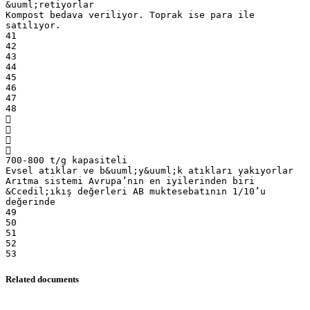
&uuml;retiyorlar
Kompost bedava veriliyor. Toprak ise para ile
satılıyor.
41
42
43
44
45
46
47
48




700-800 t/g kapasiteli
Evsel atıklar ve b&uuml;y&uuml;k atıkları yakıyorlar
Arıtma sistemi Avrupa’nın en iyilerinden biri
&Ccedil;ıkış değerleri AB muktesebatının 1/10’u
değerinde
49
50
51
52
Related documents