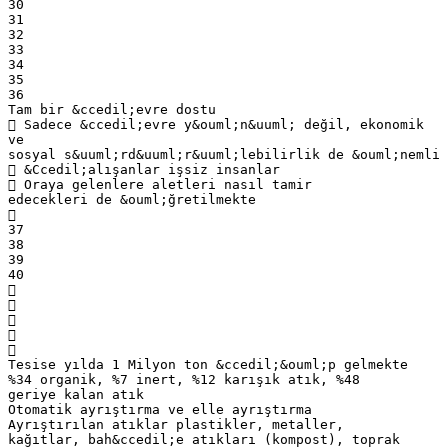
30
31
32
33
34
35
36
Tam bir &ccedil;evre dostu
 Sadece &ccedil;evre y&ouml;n&uuml; değil, ekonomik
ve
sosyal s&uuml;rd&uuml;r&uuml;lebilirlik de &ouml;nemli
 &Ccedil;alışanlar işsiz insanlar
 Oraya gelenlere aletleri nasıl tamir
edecekleri de &ouml;ğretilmekte

37
38
39
40





Tesise yılda 1 Milyon ton &ccedil;&ouml;p gelmekte
%34 organik, %7 inert, %12 karışık atık, %48
geriye kalan atık
Otomatik ayrıştırma ve elle ayrıştırma
Ayrıştırılan atıklar plastikler, metaller,
kağıtlar, bah&ccedil;e atıkları (kompost), toprak