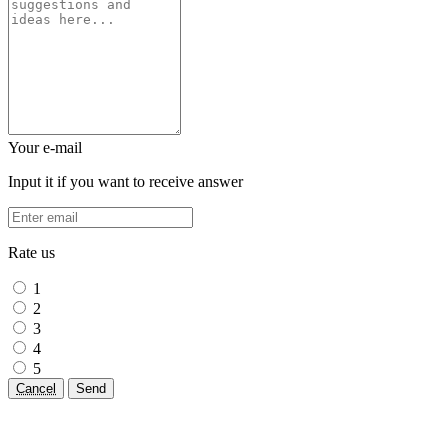
Your e-mail
Input it if you want to receive answer
Rate us
1
2
3
4
5
Cancel
Send