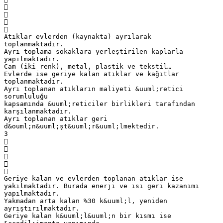




Atıklar evlerden (kaynakta) ayrılarak
toplanmaktadır.
Ayrı toplama sokaklara yerleştirilen kaplarla
yapılmaktadır.
Cam (iki renk), metal, plastik ve tekstil…
Evlerde ise geriye kalan atıklar ve kağıtlar
toplanmaktadır.
Ayrı toplanan atıkların maliyeti &uuml;retici
sorumluluğu
kapsamında &uuml;reticiler birlikleri tarafından
karşılanmaktadır.
Ayrı toplanan atıklar geri
d&ouml;n&uuml;şt&uuml;r&uuml;lmektedir.
3





Geriye kalan ve evlerden toplanan atıklar ise
yakılmaktadır. Burada enerji ve ısı geri kazanımı
yapılmaktadır.
Yakmadan arta kalan %30 k&uuml;l, yeniden
ayrıştırılmaktadır.
Geriye kalan k&uuml;l&uuml;n bir kısmı ise