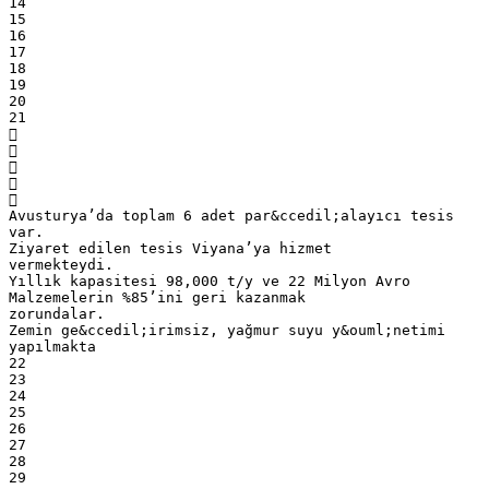
14
15
16
17
18
19
20
21





Avusturya’da toplam 6 adet par&ccedil;alayıcı tesis
var.
Ziyaret edilen tesis Viyana’ya hizmet
vermekteydi.
Yıllık kapasitesi 98,000 t/y ve 22 Milyon Avro
Malzemelerin %85’ini geri kazanmak
zorundalar.
Zemin ge&ccedil;irimsiz, yağmur suyu y&ouml;netimi
yapılmakta
22
23
24
25
26
27
28
29