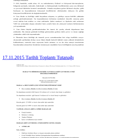
17.11.2015 Tarihli Toplantı Tutanağı