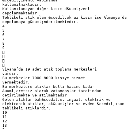
&ccedil;imento yapımında
kullanılmaktadır.
Kullanılamayan diğer kısım d&uuml;zenli
depolanmaktadır.
Tehlikeli atık olan &ccedil;ok az kısım ise Almanya’da
depolamaya g&ouml;nderilmektedir.
4
5
6
7
8
9




Viyana’da 19 adet atık toplama merkezleri
vardır.
Bu merkezler 7000-8000 kişiye hizmet
vermektedir.
Bu merkezlere atıklar belli hacime kadar
&uuml;cretsiz olarak vatandaşlar tarafından
getirilmekte ve atılmaktadır.
Gelen atıklar bah&ccedil;e, inşaat, elektrik ve
elektronik atıklar, ak&uuml;ler ve evden &ccedil;ıkan
tehlikeli atıklardır.
10
11
12
13