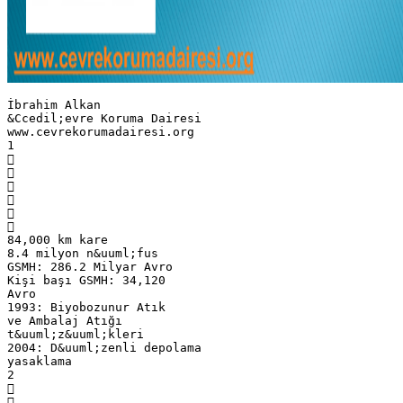
İbrahim Alkan
&Ccedil;evre Koruma Dairesi
www.cevrekorumadairesi.org
1






84,000 km kare
8.4 milyon n&uuml;fus
GSMH: 286.2 Milyar Avro
Kişi başı GSMH: 34,120
Avro
1993: Biyobozunur Atık
ve Ambalaj Atığı
t&uuml;z&uuml;kleri
2004: D&uuml;zenli depolama
yasaklama
2

