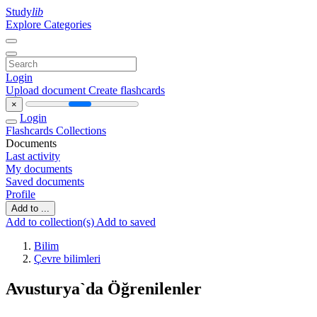
Study
lib
Explore Categories
Login
Upload document
Create flashcards
×
Login
Flashcards
Collections
Documents
Last activity
My documents
Saved documents
Profile
Add to ...
Add to collection(s)
Add to saved
Bilim
Çevre bilimleri
Avusturya`da Öğrenilenler