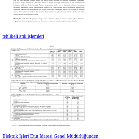
tehlikeli atık işlemleri
Elektrik İşleri Etüt İdaresi Genel Müdürlüğünden: