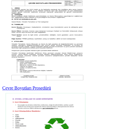
Çevre Boyutları Prosedürü