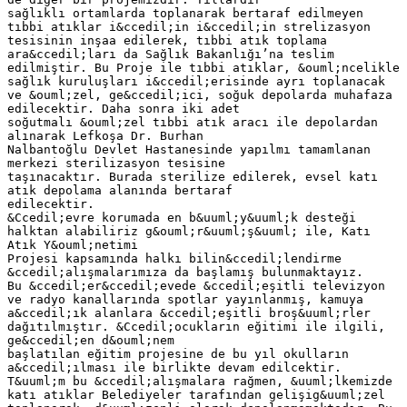
sağlıklı ortamlarda toplanarak bertaraf edilmeyen
tıbbi atıklar i&ccedil;in i&ccedil;in strelizasyon
tesisinin inşaa edilerek, tıbbi atık toplama
ara&ccedil;ları da Sağlık Bakanlığı’na teslim
edilmiştir. Bu Proje ile tıbbi atıklar, &ouml;ncelikle
sağlık kuruluşları i&ccedil;erisinde ayrı toplanacak
ve &ouml;zel, ge&ccedil;ici, soğuk depolarda muhafaza
edilecektir. Daha sonra iki adet
soğutmalı &ouml;zel tıbbi atık aracı ile depolardan
alınarak Lefkoşa Dr. Burhan
Nalbantoğlu Devlet Hastanesinde yapılmı tamamlanan
merkezi sterilizasyon tesisine
taşınacaktır. Burada sterilize edilerek, evsel katı
atık depolama alanında bertaraf
edilecektir.
&Ccedil;evre korumada en b&uuml;y&uuml;k desteği
halktan alabiliriz g&ouml;r&uuml;ş&uuml; ile, Katı
Atık Y&ouml;netimi
Projesi kapsamında halkı bilin&ccedil;lendirme
&ccedil;alışmalarımıza da başlamış bulunmaktayız.
Bu &ccedil;er&ccedil;evede &ccedil;eşitli televizyon
ve radyo kanallarında spotlar yayınlanmış, kamuya
a&ccedil;ık alanlara &ccedil;eşitli broş&uuml;rler
dağıtılmıştır. &Ccedil;ocukların eğitimi ile ilgili,
ge&ccedil;en d&ouml;nem
başlatılan eğitim projesine de bu yıl okulların
a&ccedil;ılması ile birlikte devam edilcektir.
T&uuml;m bu &ccedil;alışmalara rağmen, &uuml;lkemizde
katı atıklar Belediyeler tarafından gelişig&uuml;zel