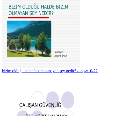
bizim olduğu halde bizim olmayan şey nedir? - iop-v10-22