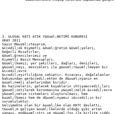
3. ULUSAL KATI ATIK Y&Ouml;NETİMİ KONGRESİ
UKAY 2011
Sayın M&uuml;steşarım,
&Ccedil;ok Kıymetli &Ouml;ğretim &Uuml;yeleri,
Değerli Misafirler,
&Ouml;ğrencilerimiz ve
Kıymetli Basın Mensupları.
&Uuml;lkemiz; yer şekilleri, dağları, denizleri,
g&uuml;neşi, mevsimleri ile g&ouml;r&uuml;lmeyen bir
&ccedil;evre
&ccedil;eşitliliğine sahiptir. Kısacası, doğalalanlar
bakımından ger&ccedil;ekten de d&uuml;nyanın en
&ouml;nemli alanlarından biridir.
Bu hazinelerin, gelecek kuşakların ihtiya&ccedil;ları
g&ouml;zetilerek korunmasına y&ouml;nelik &ccedil;evre
y&ouml;netim sistemleri oluşturulması, hem
&uuml;lkemiz hem de d&uuml;nyamız i&ccedil;in bir
sorumluluktur.
Gelişmekte olan bir &uuml;lke olan KKTC devletti,
t&uuml;m gelişen &uuml;lkelerde olduğu gibi artan
sanayi, end&uuml;stri ve n&uuml;fus ile birlite ciddi