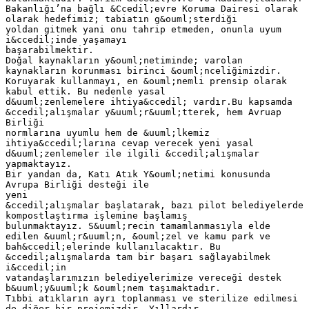
Bakanlığı’na bağlı &Ccedil;evre Koruma Dairesi olarak
olarak hedefimiz; tabiatın g&ouml;sterdiği
yoldan gitmek yani onu tahrip etmeden, onunla uyum
i&ccedil;inde yaşamayı
başarabilmektir.
Doğal kaynakların y&ouml;netiminde; varolan
kaynakların korunması birinci &ouml;nceliğimizdir.
Koruyarak kullanmayı, en &ouml;nemli prensip olarak
kabul ettik. Bu nedenle yasal
d&uuml;zenlemelere ihtiya&ccedil; vardır.Bu kapsamda
&ccedil;alışmalar y&uuml;r&uuml;tterek, hem Avruap
Birliği
normlarına uyumlu hem de &uuml;lkemiz
ihtiya&ccedil;larına cevap verecek yeni yasal
d&uuml;zenlemeler ile ilgili &ccedil;alışmalar
yapmaktayız.
Bir yandan da, Katı Atık Y&ouml;netimi konusunda
Avrupa Birliği desteği ile
yeni
&ccedil;alışmalar başlatarak, bazı pilot belediyelerde
kompostlaştırma işlemine başlamış
bulunmaktayız. S&uuml;recin tamamlanmasıyla elde
edilen &uuml;r&uuml;n, &ouml;zel ve kamu park ve
bah&ccedil;elerinde kullanılacaktır. Bu
&ccedil;alışmalarda tam bir başarı sağlayabilmek
i&ccedil;in
vatandaşlarımızın belediyelerimize vereceği destek
b&uuml;y&uuml;k &ouml;nem taşımaktadır.
Tıbbi atıkların ayrı toplanması ve sterilize edilmesi
de diğer bir projemizdir. Yıllardır