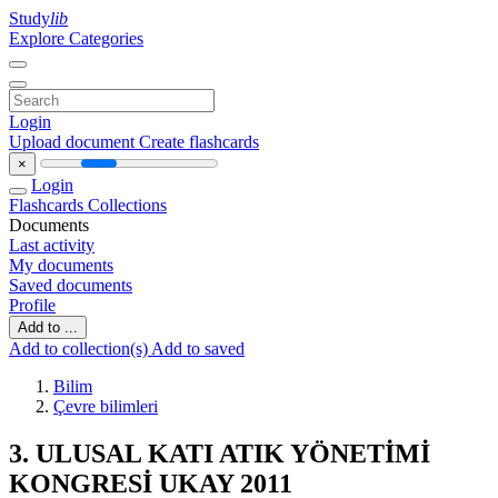
Study
lib
Explore Categories
Login
Upload document
Create flashcards
×
Login
Flashcards
Collections
Documents
Last activity
My documents
Saved documents
Profile
Add to ...
Add to collection(s)
Add to saved
Bilim
Çevre bilimleri
3. ULUSAL KATI ATIK YÖNETİMİ
KONGRESİ UKAY 2011