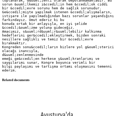
toplanarak, d&uuml;zenli olarak depolanmamaktadır. Bu
sorun &uuml;lkemiz i&ccedil;in hem &ccedil;ok ciddi
bir &ccedil;evre sorunu hem de sağlık sorunudur.
Ge&ccedil;mişte yapılmak istenen &ccedil;alışmaların,
istişare ile yapılmadığından bazı sorunlar yaşandığını
farkındayız. Umut ederiz ki bu
konuda ortak bir anlayışla, en iyi şelide
&ccedil;&ouml;zme yoluna gideceğiz.
Amacımız, s&uuml;rd&uuml;r&uuml;lebilir kalkınma
hedeflerini ger&ccedil;ekleştirmek, bizden sonraki
nesillere sağlıklı ve temiz bir &ccedil;evre
bırakmaktır.
Kongreden sonu&ccedil;ların bizlere yol g&ouml;sterici
olacağı inancıyla,
d&uuml;zenlenmesinde
emeği ge&ccedil;en herkese ş&uuml;kranlarımı ve
saygılarımı sunar, Kongre boyunca verimli bir
bilgi paylaşımı ve tartışma ortamı oluşmasını temenni
Related documents