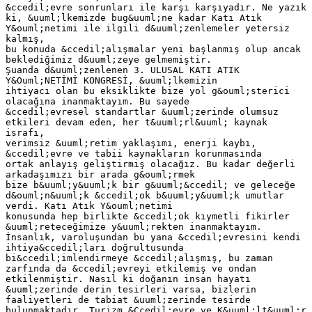
&ccedil;evre sonrunları ile karşı karşıyadır. Ne yazık
ki, &uuml;lkemizde bug&uuml;ne kadar Katı Atık
Y&ouml;netimi ile ilgili d&uuml;zenlemeler yetersiz
kalmış,
bu konuda &ccedil;alışmalar yeni başlanmış olup ancak
beklediğimiz d&uuml;zeye gelmemiştir.
Şuanda d&uuml;zenlenen 3. ULUSAL KATI ATIK
Y&Ouml;NETİMİ KONGRESİ, &uuml;lkemizin
ihtiyacı olan bu eksiklikte bize yol g&ouml;sterici
olacağına inanmaktayım. Bu sayede
&ccedil;evresel standartlar &uuml;zerinde olumsuz
etkileri devam eden, her t&uuml;rl&uuml; kaynak
israfı,
verimsiz &uuml;retim yaklaşımı, enerji kaybı,
&ccedil;evre ve tabii kaynakların korunmasında
ortak anlayış geliştirmiş olacağız. Bu kadar değerli
arkadaşımızı bir arada g&ouml;rmek
bize b&uuml;y&uuml;k bir g&uuml;&ccedil; ve geleceğe
d&ouml;n&uuml;k &ccedil;ok b&uuml;y&uuml;k umutlar
verdi. Katı Atık Y&ouml;netimi
konusunda hep birlikte &ccedil;ok kıymetli fikirler
&uuml;reteceğimize y&uuml;rekten inanmaktayım.
İnsanlık, varoluşundan bu yana &ccedil;evresini kendi
ihtiya&ccedil;ları doğrultusunda
bi&ccedil;imlendirmeye &ccedil;alışmış, bu zaman
zarfında da &ccedil;evreyi etkilemiş ve ondan
etkilenmiştir. Nasıl ki doğanın insan hayatı
&uuml;zerinde derin tesirleri varsa, bizlerin
faaliyetleri de tabiat &uuml;zerinde tesirde
bulunmaktadır. Turizm &Ccedil;evre ve K&uuml;lt&uuml;r