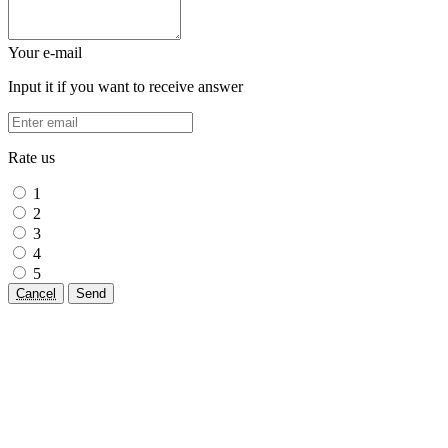
Your e-mail
Input it if you want to receive answer
Rate us
1
2
3
4
5
Cancel
Send