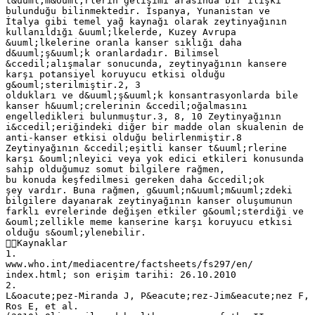
t&uuml;m&ouml;rlerin gelişimi arasında bir ilişki
bulunduğu bilinmektedir. İspanya, Yunanistan ve
İtalya gibi temel yağ kaynağı olarak zeytinyağının
kullanıldığı &uuml;lkelerde, Kuzey Avrupa
&uuml;lkelerine oranla kanser sıklığı daha
d&uuml;ş&uuml;k oranlardadır. Bilimsel
&ccedil;alışmalar sonucunda, zeytinyağının kansere
karşı potansiyel koruyucu etkisi olduğu
g&ouml;sterilmiştir.2, 3
oldukları ve d&uuml;ş&uuml;k konsantrasyonlarda bile
kanser h&uuml;crelerinin &ccedil;oğalmasını
engelledikleri bulunmuştur.3, 8, 10 Zeytinyağının
i&ccedil;eriğindeki diğer bir madde olan skualenin de
anti-kanser etkisi olduğu belirlenmiştir.8
Zeytinyağının &ccedil;eşitli kanser t&uuml;rlerine
karşı &ouml;nleyici veya yok edici etkileri konusunda
sahip olduğumuz somut bilgilere rağmen,
bu konuda keşfedilmesi gereken daha &ccedil;ok
şey vardır. Buna rağmen, g&uuml;n&uuml;m&uuml;zdeki
bilgilere dayanarak zeytinyağının kanser oluşumunun
farklı evrelerinde değişen etkiler g&ouml;sterdiği ve
&ouml;zellikle meme kanserine karşı koruyucu etkisi
olduğu s&ouml;ylenebilir.
Kaynaklar
1.
www.who.int/mediacentre/factsheets/fs297/en/
index.html; son erişim tarihi: 26.10.2010
2.
L&oacute;pez-Miranda J, P&eacute;rez-Jim&eacute;nez F,
Ros E, et al.