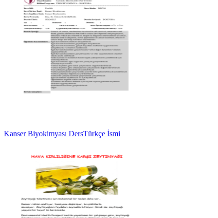
Kanser Biyokimyası DersTürkçe İsmi