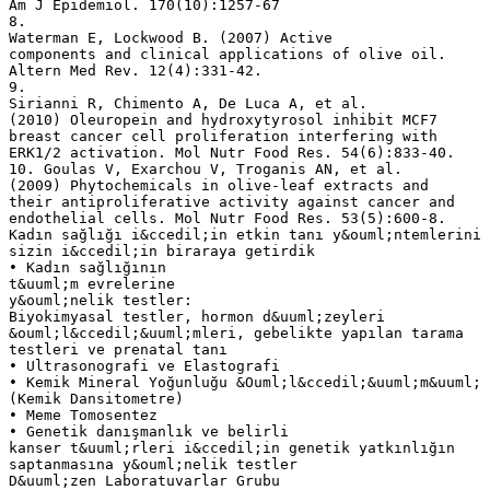
Am J Epidemiol. 170(10):1257-67
8.
Waterman E, Lockwood B. (2007) Active
components and clinical applications of olive oil.
Altern Med Rev. 12(4):331-42.
9.
Sirianni R, Chimento A, De Luca A, et al.
(2010) Oleuropein and hydroxytyrosol inhibit MCF7
breast cancer cell proliferation interfering with
ERK1/2 activation. Mol Nutr Food Res. 54(6):833-40.
10. Goulas V, Exarchou V, Troganis AN, et al.
(2009) Phytochemicals in olive-leaf extracts and
their antiproliferative activity against cancer and
endothelial cells. Mol Nutr Food Res. 53(5):600-8.
Kadın sağlığı i&ccedil;in etkin tanı y&ouml;ntemlerini
sizin i&ccedil;in biraraya getirdik
• Kadın sağlığının
t&uuml;m evrelerine
y&ouml;nelik testler:
Biyokimyasal testler, hormon d&uuml;zeyleri
&ouml;l&ccedil;&uuml;mleri, gebelikte yapılan tarama
testleri ve prenatal tanı
• Ultrasonografi ve Elastografi
• Kemik Mineral Yoğunluğu &Ouml;l&ccedil;&uuml;m&uuml;
(Kemik Dansitometre)
• Meme Tomosentez
• Genetik danışmanlık ve belirli
kanser t&uuml;rleri i&ccedil;in genetik yatkınlığın
saptanmasına y&ouml;nelik testler
D&uuml;zen Laboratuvarlar Grubu