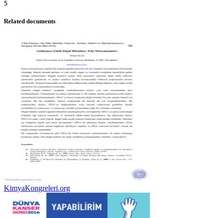
Related documents
KimyaKongreleri.org