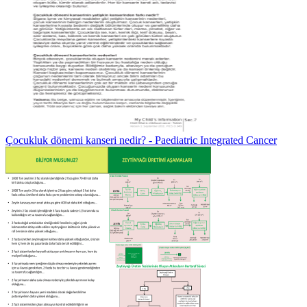
Çocukluk dönemi kanseri nedir? - Paediatric Integrated Cancer