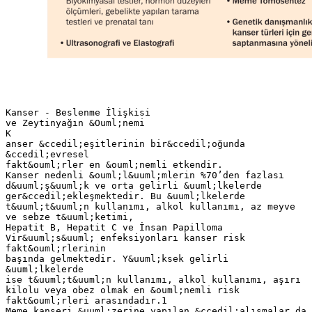
Kanser - Beslenme İlişkisi
ve Zeytinyağın &Ouml;nemi
K
anser &ccedil;eşitlerinin bir&ccedil;oğunda
&ccedil;evresel
fakt&ouml;rler en &ouml;nemli etkendir.
Kanser nedenli &ouml;l&uuml;mlerin %70’den fazlası
d&uuml;ş&uuml;k ve orta gelirli &uuml;lkelerde
ger&ccedil;ekleşmektedir. Bu &uuml;lkelerde
t&uuml;t&uuml;n kullanımı, alkol kullanımı, az meyve
ve sebze t&uuml;ketimi,
Hepatit B, Hepatit C ve İnsan Papilloma
Vir&uuml;s&uuml; enfeksiyonları kanser risk
fakt&ouml;rlerinin
başında gelmektedir. Y&uuml;ksek gelirli
&uuml;lkelerde
ise t&uuml;t&uuml;n kullanımı, alkol kullanımı, aşırı
kilolu veya obez olmak en &ouml;nemli risk
fakt&ouml;rleri arasındadır.1
Meme kanseri &uuml;zerine yapılan &ccedil;alışmalar da