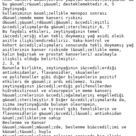
bu g&ouml;r&uuml;ş&uuml; desteklemektedir.4, 5
Zeytinyağı
kullanımının &ouml;zellikle menopoz sonrası
d&ouml;nemde meme kanseri riskini
d&uuml;ş&uuml;rd&uuml;ğ&uuml; &ccedil;eşitli
&ccedil;alışmalarda g&ouml;sterilmiştir.6, 7
Bu faydalı etkileri, zeytinyağının temel
i&ccedil;eriği olan tekli doymamış yağ asidi oleik
asitle ilişkilendirebiliriz. Vaka-kontrol ve
kohort &ccedil;alışmaları sonucunda tekli doymamış yağ
asitlerinin kanser riskinde (&ouml;zellikle meme,
kalın bağırsak ve prostat kanserleri) azalmayla
ilişkili olduğu belirtilmiştir.
2, 3, 8
Bununla birlikte, zeytinyağının i&ccedil;erdiği
antioksidanlar, flavanoidler, skualenler
ve polifenoller gibi diğer bileşenlerin pozitif
etkileri de g&ouml;z ardı edilemez. Sızma
zeytinyağının i&ccedil;erdiği polifenollerden
hidroksitirosol ve oleuropein’in meme kanseri
h&uuml;crelerinin &ccedil;oğalmalarını engellediği
g&ouml;sterilmiştir.9 Diğer &ccedil;alışmalarda da,
sızma zeytinyağında bulunan oleuropein,
hidroksitirosol ve tirosol gibi fenoliklerin ve
flavonoidlerin g&uuml;&ccedil;l&uuml; antioksidan
&ouml;zelliklerine sahip
Beslenme ve Kanser
G&uuml;n&uuml;m&uuml;zde, beslenme bi&ccedil;imi ve
k&ouml;t&uuml; huylu