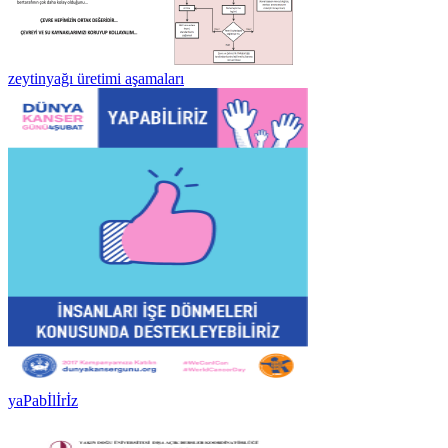
zeytinyağı üretimi aşamaları
yaPabİlİrİz