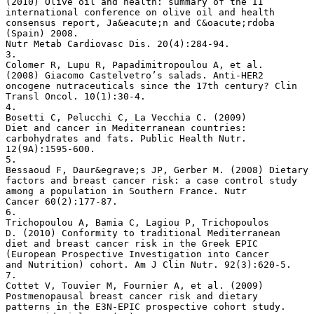
(2010) Olive oil and health: summary of the II
international conference on olive oil and health
consensus report, Ja&eacute;n and C&oacute;rdoba
(Spain) 2008.
Nutr Metab Cardiovasc Dis. 20(4):284-94.
3.
Colomer R, Lupu R, Papadimitropoulou A, et al.
(2008) Giacomo Castelvetro’s salads. Anti-HER2
oncogene nutraceuticals since the 17th century? Clin
Transl Oncol. 10(1):30-4.
4.
Bosetti C, Pelucchi C, La Vecchia C. (2009)
Diet and cancer in Mediterranean countries:
carbohydrates and fats. Public Health Nutr.
12(9A):1595-600.
5.
Bessaoud F, Daur&egrave;s JP, Gerber M. (2008) Dietary
factors and breast cancer risk: a case control study
among a population in Southern France. Nutr
Cancer 60(2):177-87.
6.
Trichopoulou A, Bamia C, Lagiou P, Trichopoulos
D. (2010) Conformity to traditional Mediterranean
diet and breast cancer risk in the Greek EPIC
(European Prospective Investigation into Cancer
and Nutrition) cohort. Am J Clin Nutr. 92(3):620-5.
7.
Cottet V, Touvier M, Fournier A, et al. (2009)
Postmenopausal breast cancer risk and dietary
patterns in the E3N-EPIC prospective cohort study.