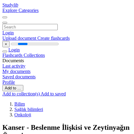
Study
lib
Explore Categories
Login
Upload document
Create flashcards
×
Login
Flashcards
Collections
Documents
Last activity
My documents
Saved documents
Profile
Add to ...
Add to collection(s)
Add to saved
Bilim
Sağlık bilimleri
Onkoloji
Kanser - Beslenme İlişkisi ve Zeytinyağın