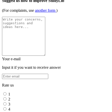
Suggest us how to improve StudyLib
(For complaints, use
another form
)
Your e-mail
Input it if you want to receive answer
Rate us
1
2
3
4