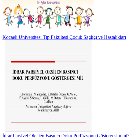
Kocaeli Üniversitesi Tıp Fakültesi Çocuk Sağlığı ve Hastalıkları
İdrar Parsiyel Oksijen Basıncı Doku Perfüzyonu Göstergesim mi?