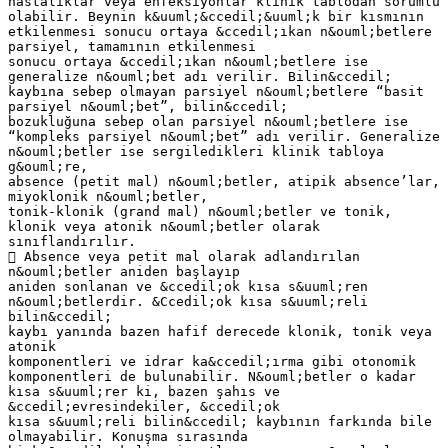
hastalıklar veya enfeksiyonlar klinik tablodan sorumlu
olabilir. Beynin k&uuml;&ccedil;&uuml;k bir kısmının
etkilenmesi sonucu ortaya &ccedil;ıkan n&ouml;betlere
parsiyel, tamamının etkilenmesi
sonucu ortaya &ccedil;ıkan n&ouml;betlere ise
generalize n&ouml;bet adı verilir. Bilin&ccedil;
kaybına sebep olmayan parsiyel n&ouml;betlere “basit
parsiyel n&ouml;bet”, bilin&ccedil;
bozukluğuna sebep olan parsiyel n&ouml;betlere ise
“kompleks parsiyel n&ouml;bet” adı verilir. Generalize
n&ouml;betler ise sergiledikleri klinik tabloya
g&ouml;re,
absence (petit mal) n&ouml;betler, atipik absence’lar,
miyoklonik n&ouml;betler,
tonik-klonik (grand mal) n&ouml;betler ve tonik,
klonik veya atonik n&ouml;betler olarak
sınıflandırılır.
 Absence veya petit mal olarak adlandırılan
n&ouml;betler aniden başlayıp
aniden sonlanan ve &ccedil;ok kısa s&uuml;ren
n&ouml;betlerdir. &Ccedil;ok kısa s&uuml;reli
bilin&ccedil;
kaybı yanında bazen hafif derecede klonik, tonik veya
atonik
komponentleri ve idrar ka&ccedil;ırma gibi otonomik
komponentleri de bulunabilir. N&ouml;betler o kadar
kısa s&uuml;rer ki, bazen şahıs ve
&ccedil;evresindekiler, &ccedil;ok
kısa s&uuml;reli bilin&ccedil; kaybının farkında bile
olmayabilir. Konuşma sırasında