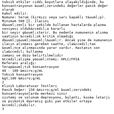
toksik etkiler ciddi boyutlara ulaşabildiğinde, bu
konsantrasyonun &uuml;zerindeki değerler panik değer
olarak
kabul edilir.
Numune: Serum (kırmızı veya sarı kapaklı t&uuml;p).
Minimum 500 l. İlacını
d&uuml;zenli bir şekilde kullanan hastalarda plazma
seviyesi olduk&ccedil;a kararlı
bir seyir g&ouml;sterir. Bu nedenle numunenin alınma
saatinin &ccedil;ok kritik olmadığı
d&uuml;ş&uuml;n&uuml;l&uuml;r. Ancak yine de numunenin
ilacın alınması gereken saatte, ila&ccedil;tan
&ouml;nce alınmasında yarar vardır. Hastanın son
ila&ccedil; kullanma
zamanı ve dozu belirtilmelidir
&Ccedil;alışma y&ouml;ntemi: HPLC/FPIA
Referans aralığı:
Terap&ouml;tik konsantrasyon
40 - 100 &micro;g/mL
Toksik konsantrasyon
&gt;100 &micro;g/mL
2
Klinik Laboratuvar Testleri
Panik Değer: 150 &micro;g/ml &uuml;zerindeki
konsantrasyonlarda merkezi sinir
sistemi ve solunum depresyonu, bulantı, kusma letarji
ve psikotik davranış gibi yan etkiler ortaya
&ccedil;ıkabilir.