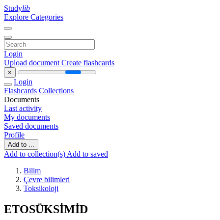
Study
lib
Explore Categories
Login
Upload document
Create flashcards
×
Login
Flashcards
Collections
Documents
Last activity
My documents
Saved documents
Profile
Add to ...
Add to collection(s)
Add to saved
Bilim
Çevre bilimleri
Toksikoloji
ETOSÜKSİMİD