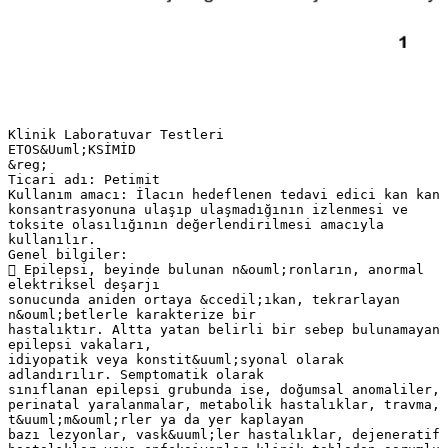
Klinik Laboratuvar Testleri
ETOS&Uuml;KSİMİD
&reg;
Ticari adı: Petimit
Kullanım amacı: İlacın hedeflenen tedavi edici kan kan
konsantrasyonuna ulaşıp ulaşmadığının izlenmesi ve
toksite olasılığının değerlendirilmesi amacıyla
kullanılır.
Genel bilgiler:
 Epilepsi, beyinde bulunan n&ouml;ronların, anormal
elektriksel deşarjı
sonucunda aniden ortaya &ccedil;ıkan, tekrarlayan
n&ouml;betlerle karakterize bir
hastalıktır. Altta yatan belirli bir sebep bulunamayan
epilepsi vakaları,
idiyopatik veya konstit&uuml;syonal olarak
adlandırılır. Semptomatik olarak
sınıflanan epilepsi grubunda ise, doğumsal anomaliler,
perinatal yaralanmalar, metabolik hastalıklar, travma,
t&uuml;m&ouml;rler ya da yer kaplayan
bazı lezyonlar, vask&uuml;ler hastalıklar, dejeneratif