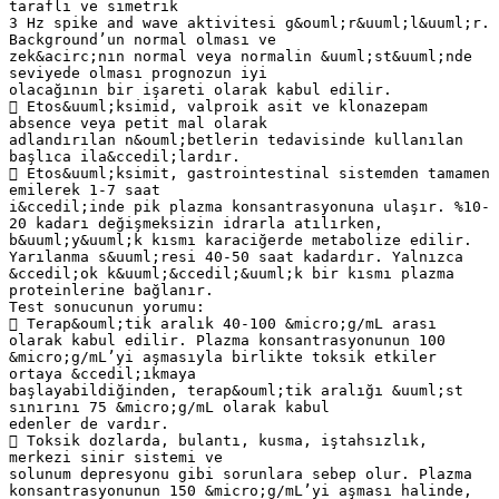
taraflı ve simetrik
3 Hz spike and wave aktivitesi g&ouml;r&uuml;l&uuml;r.
Background’un normal olması ve
zek&acirc;nın normal veya normalin &uuml;st&uuml;nde
seviyede olması prognozun iyi
olacağının bir işareti olarak kabul edilir.
 Etos&uuml;ksimid, valproik asit ve klonazepam
absence veya petit mal olarak
adlandırılan n&ouml;betlerin tedavisinde kullanılan
başlıca ila&ccedil;lardır.
 Etos&uuml;ksimit, gastrointestinal sistemden tamamen
emilerek 1-7 saat
i&ccedil;inde pik plazma konsantrasyonuna ulaşır. %10-
20 kadarı değişmeksizin idrarla atılırken,
b&uuml;y&uuml;k kısmı karaciğerde metabolize edilir.
Yarılanma s&uuml;resi 40-50 saat kadardır. Yalnızca
&ccedil;ok k&uuml;&ccedil;&uuml;k bir kısmı plazma
proteinlerine bağlanır.
Test sonucunun yorumu:
 Terap&ouml;tik aralık 40-100 &micro;g/mL arası
olarak kabul edilir. Plazma konsantrasyonunun 100
&micro;g/mL’yi aşmasıyla birlikte toksik etkiler
ortaya &ccedil;ıkmaya
başlayabildiğinden, terap&ouml;tik aralığı &uuml;st
sınırını 75 &micro;g/mL olarak kabul
edenler de vardır.
 Toksik dozlarda, bulantı, kusma, iştahsızlık,
merkezi sinir sistemi ve
solunum depresyonu gibi sorunlara sebep olur. Plazma
konsantrasyonunun 150 &micro;g/mL’yi aşması halinde,