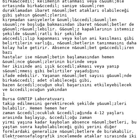
birka&ccedil; kelimenin atlanması veya c&uuml;mle
ortasında birka&ccedil; saniye s&uuml;ren
duraklamadan ibaret n&ouml;bet atakları olabileceği
gibi şahsın g&ouml;zlerini
kırpmadan saniyelerle &ouml;l&ccedil;&uuml;len
s&uuml;re boşluğa bakmasından ibaret n&ouml;betler de
g&ouml;r&uuml;lebilir. G&ouml;z kapaklarının istemsiz
şekilde s&uuml;ratli bir şekilde
a&ccedil;ılıp kapanması veya kolun ani kasılması gibi
belirtilerin varlığı, n&ouml;betlerin tanınmasını daha
kolay hale getirir. Absence n&ouml;bet ge&ccedil;iren
bazı
hastalar ise n&ouml;betin başlamasından hemen
&ouml;nce g&ouml;zlerinin birinde veya
her ikisinde ani ışık &ccedil;akması veya yanıp
s&ouml;nmesi gibi belirtiler yaşadığını
ifade edebilir. Yaşanan n&ouml;bet sayısı g&uuml;nde
birka&ccedil; adet olabileceği gibi,
bazen &ccedil;ocuğun okul başarısını etkileyebilecek
ve &ccedil;ocuğun yakından
1
Bursa GVNTIP Laboratuvarı
takip edilmesini gerektirecek şekilde y&uuml;zleri
bulabilir. Hemen hemen her
zaman &ccedil;ocukluk &ccedil;ağında 4-12 yaşları
arasında başlayıp, &ccedil;oğu zaman
yirmi yaşına kadar kaybolan absence n&ouml;betleri, bu
yaştan sonra kaybolabileceği gibi yerini diğer
formlardaki generalize n&ouml;betlere de bırakabilir.
Elektroensefalografik incelemede ataklar sırasında iki