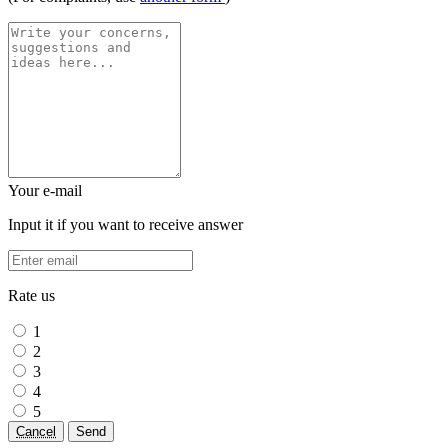
Your e-mail
Input it if you want to receive answer
Rate us
1
2
3
4
5
Cancel
Send