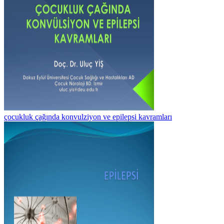
çocukluk çağında konvulziyon ve epilepsi kavramları