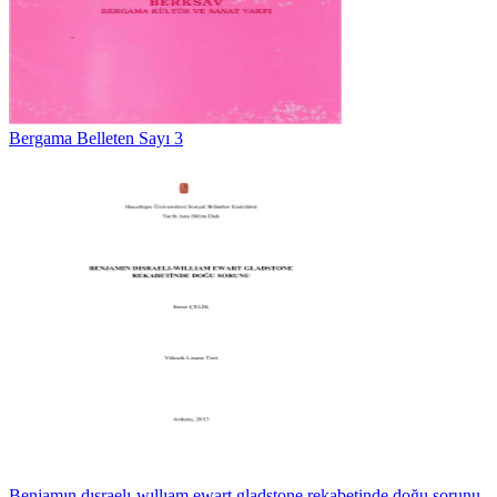
Bergama Belleten Sayı 3
Benjamın dısraelı-wıllıam ewart gladstone rekabetinde doğu sorunu