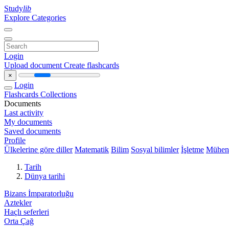
Study
lib
Explore Categories
Login
Upload document
Create flashcards
×
Login
Flashcards
Collections
Documents
Last activity
My documents
Saved documents
Profile
Ülkelerine göre diller
Matematik
Bilim
Sosyal bilimler
İşletme
Mühend
Tarih
Dünya tarihi
Bizans İmparatorluğu
Aztekler
Haçlı seferleri
Orta Çağ