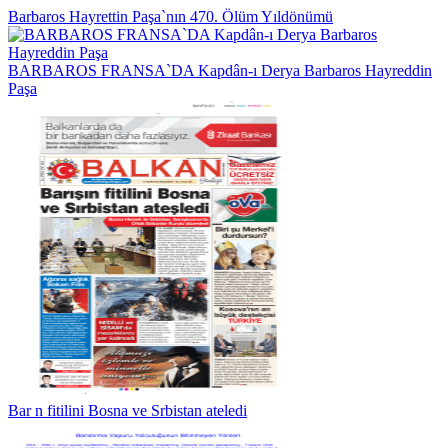
Barbaros Hayrettin Paşa`nın 470. Ölüm Yıldönümü
BARBAROS FRANSA`DA Kapdân-ı Derya Barbaros Hayreddin
Paşa
Bar n fitilini Bosna ve Srbistan ateledi