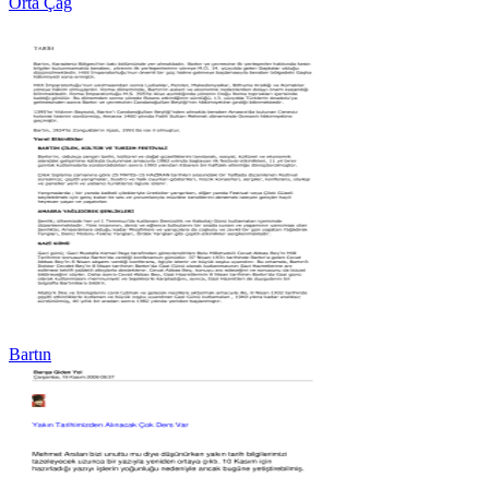
Orta Çağ
Bartın