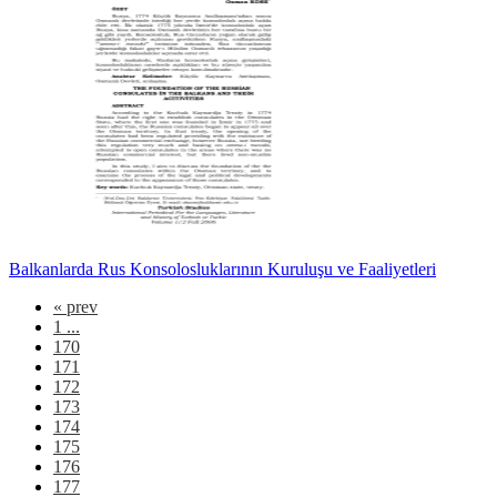
Balkanlarda Rus Konsolosluklarının Kuruluşu ve Faaliyetleri
«
prev
1 ...
170
171
172
173
174
175
176
177