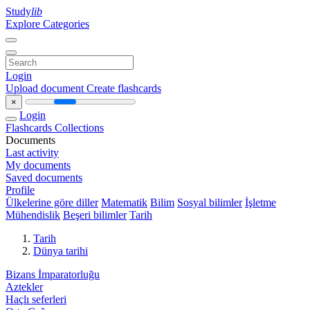
Study
lib
Explore Categories
Login
Upload document
Create flashcards
×
Login
Flashcards
Collections
Documents
Last activity
My documents
Saved documents
Profile
Ülkelerine göre diller
Matematik
Bilim
Sosyal bilimler
İşletme
Mühendislik
Beşeri bilimler
Tarih
Tarih
Dünya tarihi
Bizans İmparatorluğu
Aztekler
Haçlı seferleri