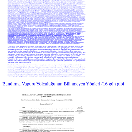
Bandırma Vapuru Yolculuğunun Bilinmeyen Yönleri (16 gün gibi