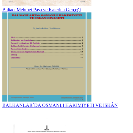
Baltacı Mehmet Paşa ve Katerina Gerçeği
BALKANLAR`DA OSMANLI HAKİMİYETİ VE İSKÂN