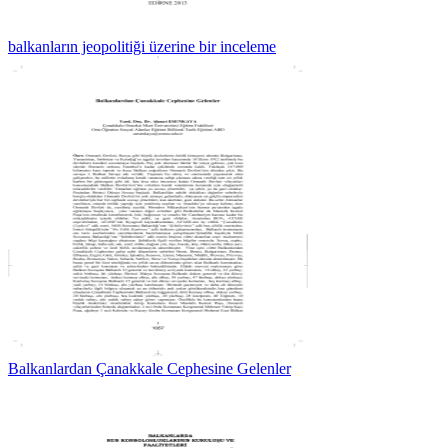
balkanların jeopolitiği üzerine bir inceleme
Balkanlardan Çanakkale Cephesine Gelenler