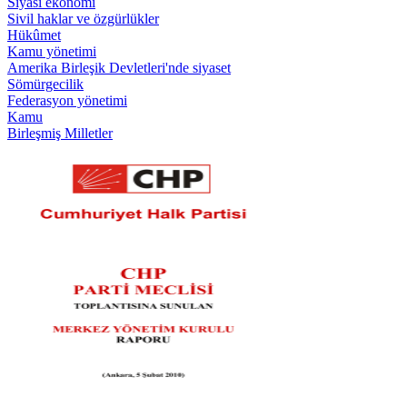
Siyasi ekonomi
Sivil haklar ve özgürlükler
Hükûmet
Kamu yönetimi
Amerika Birleşik Devletleri'nde siyaset
Sömürgecilik
Federasyon yönetimi
Kamu
Birleşmiş Milletler