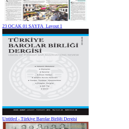
23 OCAK 01 SAYFA_Layout 1
Untitled - Türkiye Barolar Birliği Dergisi