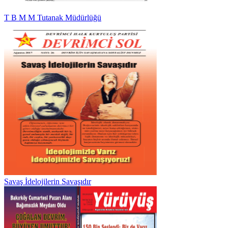
T B M M Tutanak Müdürlüğü
Savaş İdelojilerin Savaşıdır