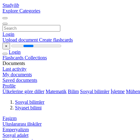
Study
lib
Explore Categories
Login
Upload document
Create flashcards
×
Login
Flashcards
Collections
Documents
Last activity
My documents
Saved documents
Profile
Ülkelerine göre diller
Matematik
Bilim
Sosyal bilimler
İşletme
Mühend
Sosyal bilimler
Siyaset bilimi
Faşizm
Uluslararası ilişkiler
Emperyalizm
Sosyal adalet