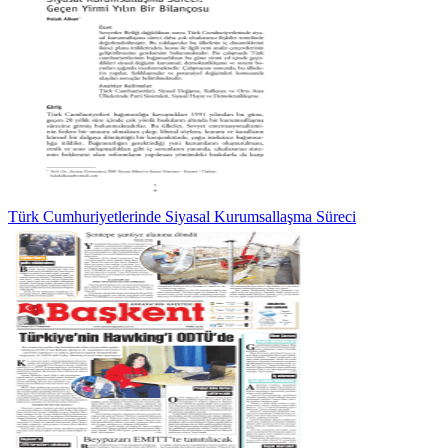
Türk Cumhuriyetlerinde Siyasal Kurumsallaşma Süreci