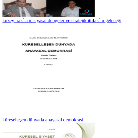
kuzey ırak`ta iç siyasal dengeler ve stratejik ittifak`ın geleceği
küreselleşen dünyada anayasal demokrasi