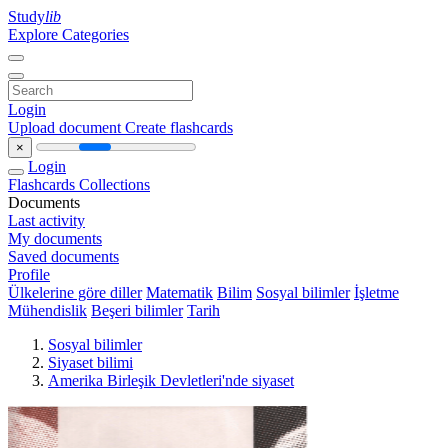
Study
lib
Explore Categories
Login
Upload document
Create flashcards
×
Login
Flashcards
Collections
Documents
Last activity
My documents
Saved documents
Profile
Ülkelerine göre diller
Matematik
Bilim
Sosyal bilimler
İşletme
Mühendislik
Beşeri bilimler
Tarih
Sosyal bilimler
Siyaset bilimi
Amerika Birleşik Devletleri'nde siyaset