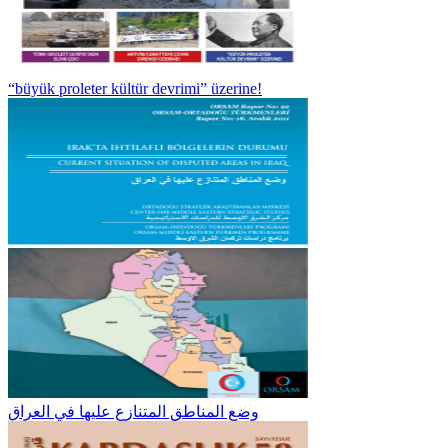
“büyük proleter kültür devrimi” üzerine!
وضع المناطق المتنازع عليها في العراق