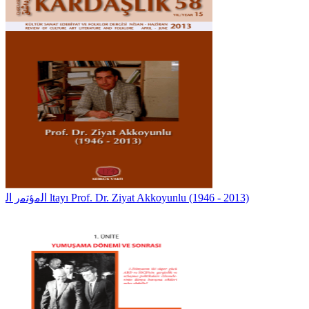
اﻟﻣؤﺗﻣر اﻟ ltayı Prof. Dr. Ziyat Akkoyunlu (1946 - 2013)