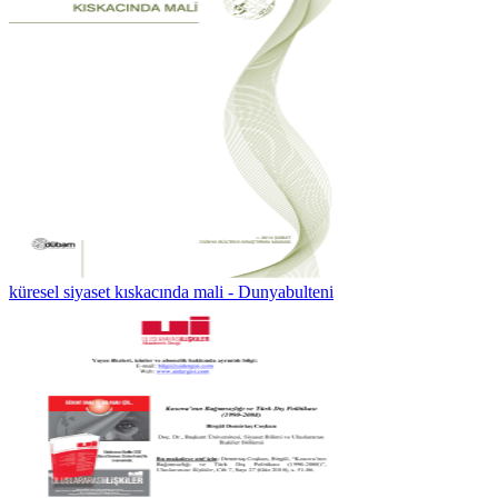
küresel siyaset kıskacında mali - Dunyabulteni