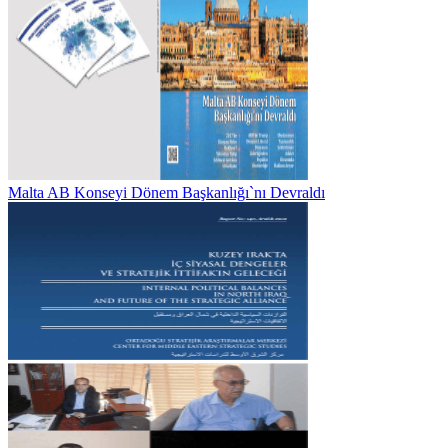
Malta AB Konseyi Dönem Başkanlığı`nı Devraldı