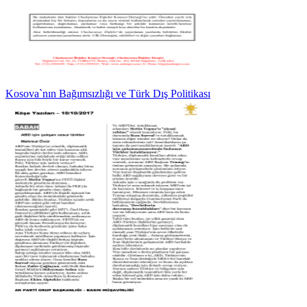
Kosova`nın Bağımsızlığı ve Türk Dış Politikası