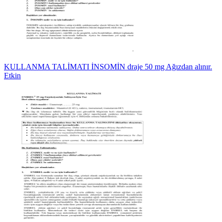
KULLANMA TALİMATI İNSOMİN draje 50 mg Ağızdan alınır.
Etkin