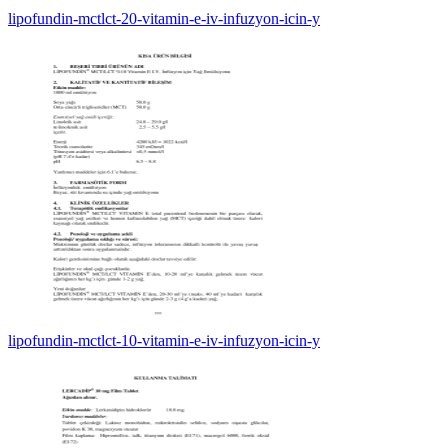
lipofundin-mctlct-20-vitamin-e-iv-infuzyon-icin-y
lipofundin-mctlct-10-vitamin-e-iv-infuzyon-icin-y