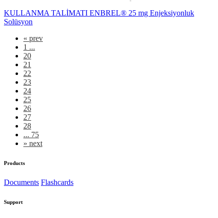
KULLANMA TALİMATI ENBREL® 25 mg Enjeksiyonluk
Solüsyon
«
prev
1 ...
20
21
22
23
24
25
26
27
28
... 75
»
next
Products
Documents
Flashcards
Support