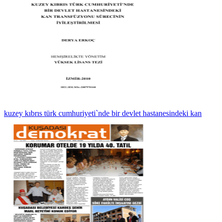
kuzey kıbrıs türk cumhuriyeti`nde bir devlet hastanesindeki kan