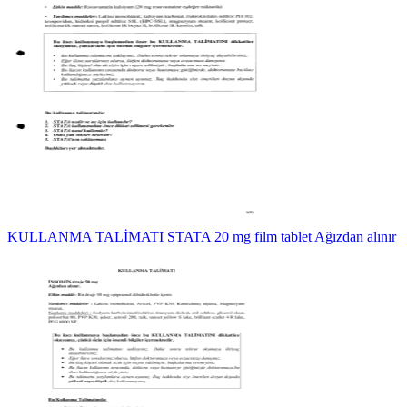
KULLANMA TALİMATI STATA 20 mg film tablet Ağızdan alınır