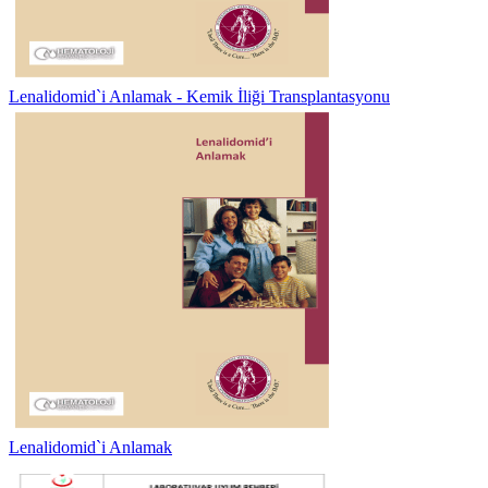
Lenalidomid`i Anlamak - Kemik İliği Transplantasyonu
Lenalidomid`i Anlamak