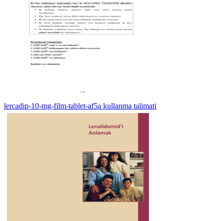
lercadip-10-mg-film-tablet-af5a kullanma talimati