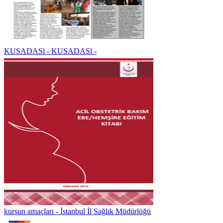
KUSADASl - KUSADASl -
kursun amaçları - İstanbul İl Sağlık Müdürlüğü