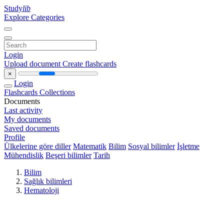
Study
lib
Explore Categories
Login
Upload document
Create flashcards
×
Login
Flashcards
Collections
Documents
Last activity
My documents
Saved documents
Profile
Ülkelerine göre diller
Matematik
Bilim
Sosyal bilimler
İşletme
Mühendislik
Beşeri bilimler
Tarih
Bilim
Sağlık bilimleri
Hematoloji