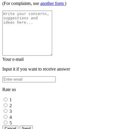
(For complaints, use
another form
)
Your e-mail
Input it if you want to receive answer
Rate us
1
2
3
4
5
Cancel
Send