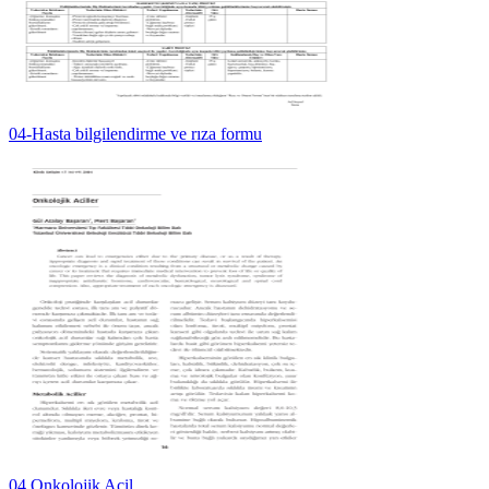
04-Hasta bilgilendirme ve rıza formu
04 Onkolojik Acil