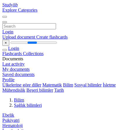
Study
lib
Explore Categories
Login
Upload document
Create flashcards
×
Login
Flashcards
Collections
Documents
Last activity
My documents
Saved documents
Profile
Ülkelerine göre diller
Matematik
Bilim
Sosyal bilimler
İşletme
Mühendislik
Beşeri bilimler
Tarih
Bilim
Sağlık bilimleri
Ebelik
Psikiyatri
Hematoloji