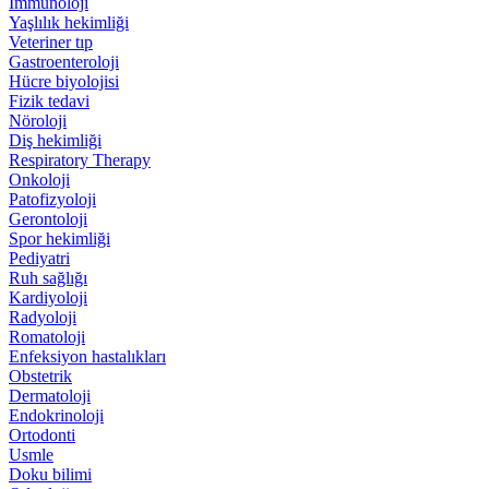
İmmünoloji
Yaşlılık hekimliği
Veteriner tıp
Gastroenteroloji
Hücre biyolojisi
Fizik tedavi
Nöroloji
Diş hekimliği
Respiratory Therapy
Onkoloji
Patofizyoloji
Gerontoloji
Spor hekimliği
Pediyatri
Ruh sağlığı
Kardiyoloji
Radyoloji
Romatoloji
Enfeksiyon hastalıkları
Obstetrik
Dermatoloji
Endokrinoloji
Ortodonti
Usmle
Doku bilimi