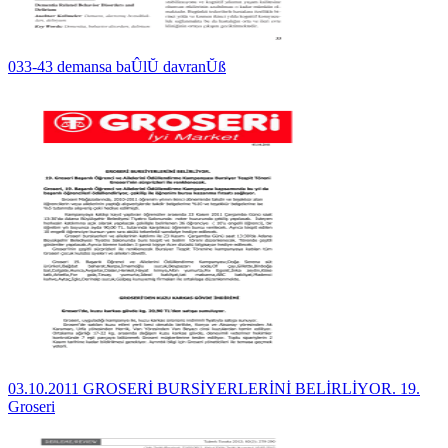
033-43 demansa baÛlŬ davranŬß
03.10.2011 GROSERİ BURSİYERLERİNİ BELİRLİYOR. 19.
Groseri