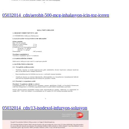
05032014_cdn/aerohit-500-mcg-inhalasyon-icin-toz-iceren
05032014_cdn/13-isodexol-infuzyon-solusyon