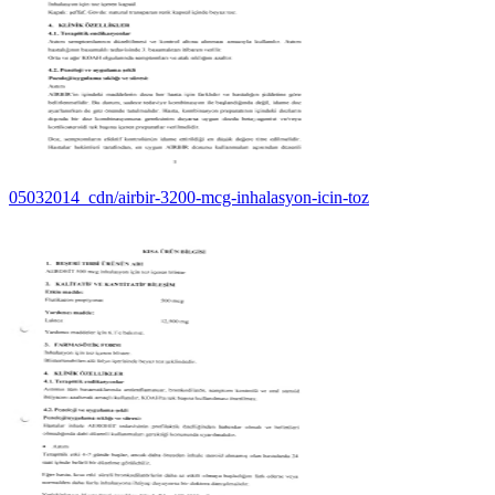
05032014_cdn/airbir-3200-mcg-inhalasyon-icin-toz