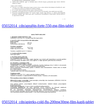
05032014_cdn/apraljin-forte-550-mg-film-tablet
05032014_cdn/apireks-cold-flu-200mg30mg-film-kapli-tablet