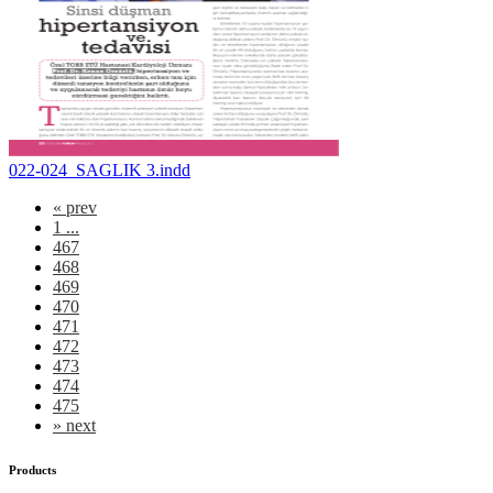
022-024_SAGLIK 3.indd
«
prev
1 ...
467
468
469
470
471
472
473
474
475
»
next
Products