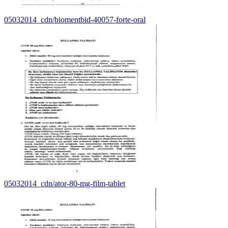
05032014_cdn/biomentbid-40057-forte-oral
05032014_cdn/ator-80-mg-film-tablet