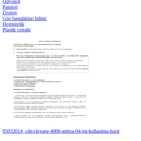
Odyoloji
Patoloji
Üroloji
Göz hastalıkları bilimi
Hemşirelik
Plastik cerrahi
05032014_cdn/clexane-4000-antixa-04-mi-kullanima-hazir