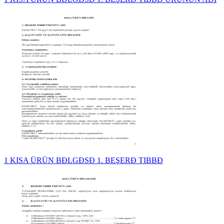
1 KISA ÜRÜN BĐLGĐSĐ 1. BEŞERĐ TIBBĐ