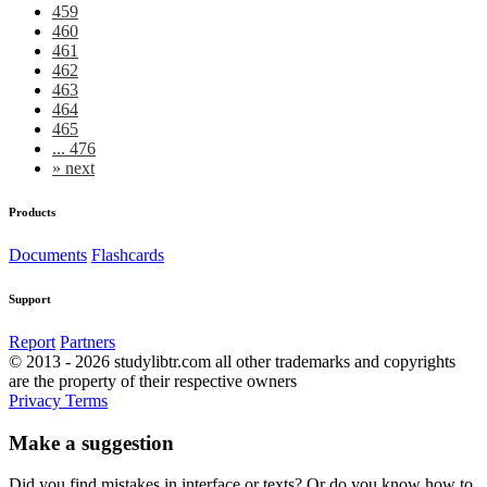
459
460
461
462
463
464
465
... 476
»
next
Products
Documents
Flashcards
Support
Report
Partners
© 2013 - 2026 studylibtr.com all other trademarks and copyrights
are the property of their respective owners
Privacy
Terms
Make a suggestion
Did you find mistakes in interface or texts? Or do you know how to