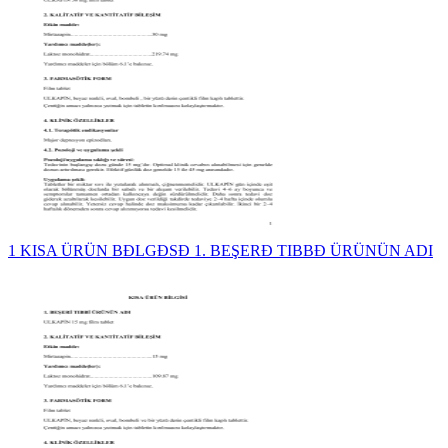
1 KISA ÜRÜN BĐLGĐSĐ 1. BEŞERĐ TIBBĐ ÜRÜNÜN ADI