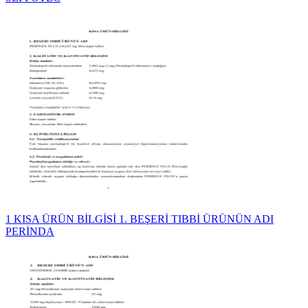
1 KISA ÜRÜN BİLGİSİ 1. BEŞERİ TIBBİ ÜRÜNÜN ADI
PERİNDA