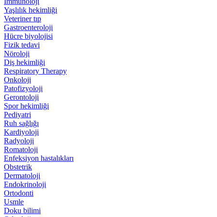
İmmünoloji
Yaşlılık hekimliği
Veteriner tıp
Gastroenteroloji
Hücre biyolojisi
Fizik tedavi
Nöroloji
Diş hekimliği
Respiratory Therapy
Onkoloji
Patofizyoloji
Gerontoloji
Spor hekimliği
Pediyatri
Ruh sağlığı
Kardiyoloji
Radyoloji
Romatoloji
Enfeksiyon hastalıkları
Obstetrik
Dermatoloji
Endokrinoloji
Ortodonti
Usmle
Doku bilimi