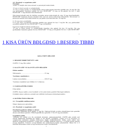
1 KISA ÜRÜN BĐLGĐSĐ 1.BEŞERĐ TIBBĐ