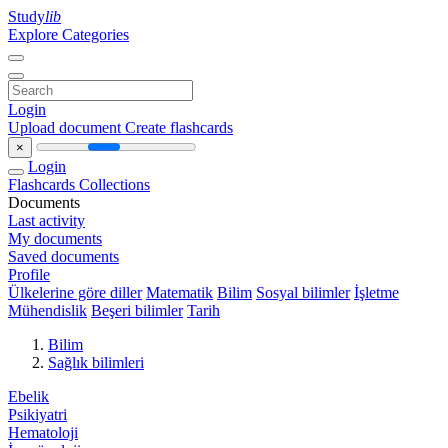
Study
lib
Explore Categories
Login
Upload document
Create flashcards
×
Login
Flashcards
Collections
Documents
Last activity
My documents
Saved documents
Profile
Ülkelerine göre diller
Matematik
Bilim
Sosyal bilimler
İşletme
Mühendislik
Beşeri bilimler
Tarih
Bilim
Sağlık bilimleri
Ebelik
Psikiyatri
Hematoloji