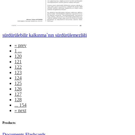
sürdürülebilir kalkınma`nın sürdürülemezliği
«
prev
1 ...
120
121
122
123
124
125
126
127
128
... 154
»
next
Products
Documents
Flashcards