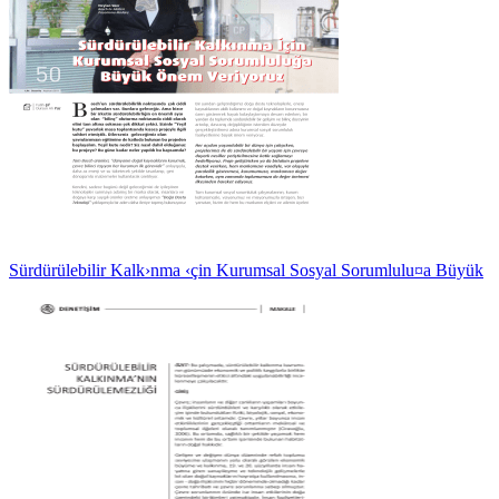
Sürdürülebilir Kalk›nma ‹çin Kurumsal Sosyal Sorumlulu¤a Büyük