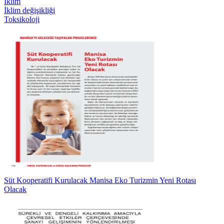
İklim
İklim değişikliği
Toksikoloji
Süt Kooperatifi Kurulacak Manisa Eko Turizmin Yeni Rotası
Olacak