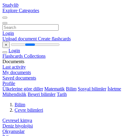
Study
lib
Explore Categories
Login
Upload document
Create flashcards
×
Login
Flashcards
Collections
Documents
Last activity
My documents
Saved documents
Profile
Ülkelerine göre diller
Matematik
Bilim
Sosyal bilimler
İşletme
Mühendislik
Beşeri bilimler
Tarih
Bilim
Çevre bilimleri
Çevresel kimya
Deniz biyolojisi
Okyanuslar