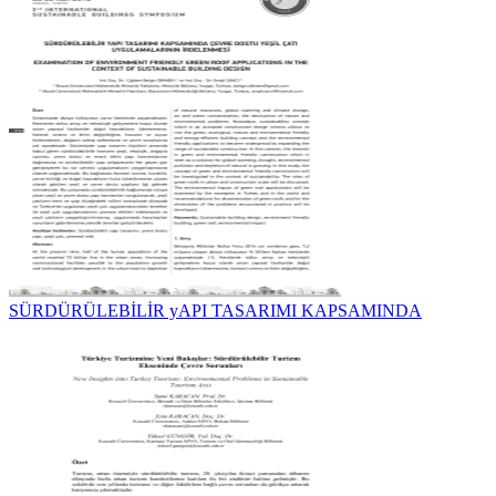
SÜRDÜRÜLEBİLİR yAPI TASARIMI KAPSAMINDA