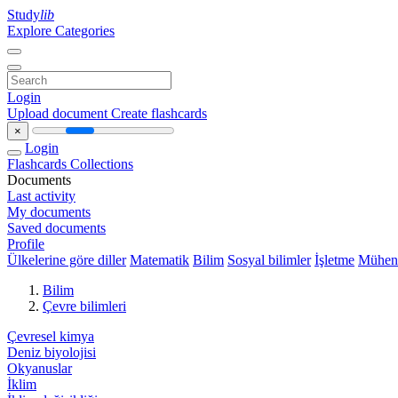
Study
lib
Explore Categories
Login
Upload document
Create flashcards
×
Login
Flashcards
Collections
Documents
Last activity
My documents
Saved documents
Profile
Ülkelerine göre diller
Matematik
Bilim
Sosyal bilimler
İşletme
Mühend
Bilim
Çevre bilimleri
Çevresel kimya
Deniz biyolojisi
Okyanuslar
İklim