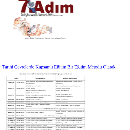
Tarihi Çevrelerde Kapsamlı Eğitim Bir Eğitim Metodu Olarak