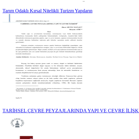
Tarım Odaklı Kırsal Nitelikli Turizm Yapıların
TARİHSEL ÇEVRE PEYZAJLARINDA YAPI VE ÇEVRE İLİŞKİ