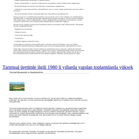
Tarımsal üretimle ilgili 1980 li yıllarda yapılan toplantılarda yüksek