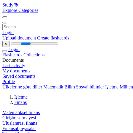
Study
lib
Explore Categories
Login
Upload document
Create flashcards
×
Login
Flashcards
Collections
Documents
Last activity
My documents
Saved documents
Profile
Ülkelerine göre diller
Matematik
Bilim
Sosyal bilimler
İşletme
Mühend
İşletme
Finans
Matematiksel finans
Girişim sermayesi
Uluslararası finans
Finansal piyasalar