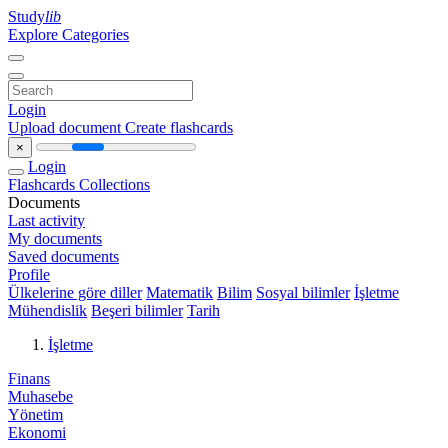
Study
lib
Explore Categories
Login
Upload document
Create flashcards
×
Login
Flashcards
Collections
Documents
Last activity
My documents
Saved documents
Profile
Ülkelerine göre diller
Matematik
Bilim
Sosyal bilimler
İşletme
Mühendislik
Beşeri bilimler
Tarih
İşletme
Finans
Muhasebe
Yönetim
Ekonomi