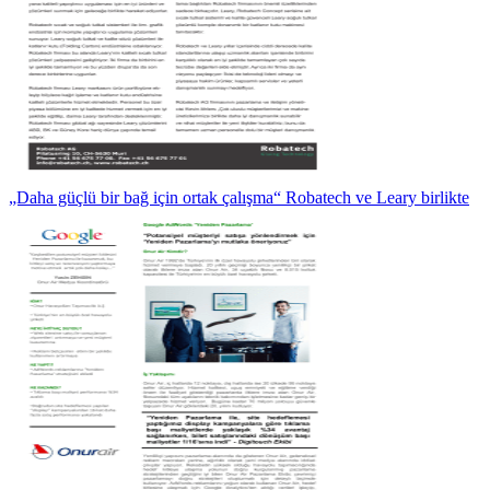
„Daha güçlü bir bağ için ortak çalışma“ Robatech ve Leary birlikte