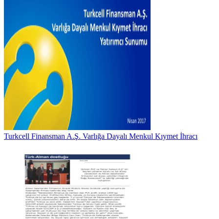
Turkcell Finansman A.Ş. Varlığa Dayalı Menkul Kıymet İhracı