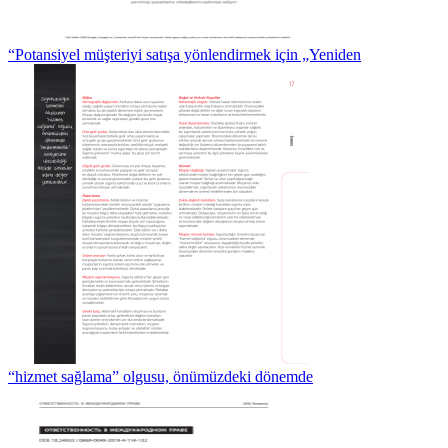
“Potansiyel müşteriyi satışa yönlendirmek için „Yeniden
“hizmet sağlama” olgusu, önümüzdeki dönemde