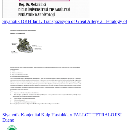
Siyanotik DKH`lar 1. Transpozisyon of Great Artery 2. Tetralogy of
Siyanotik Konjenital Kalp Hastalıkları FALLOT TETRALOJİSİ
Etiene