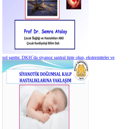
sol şanttır. DKH`da siyanoz santral tipte olup, ekstremiteler ve