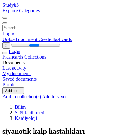
Study
lib
Explore Categories
Login
Upload document
Create flashcards
×
Login
Flashcards
Collections
Documents
Last activity
My documents
Saved documents
Profile
Add to ...
Add to collection(s)
Add to saved
Bilim
Sağlık bilimleri
Kardiyoloji
siyanotik kalp hastalıkları