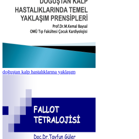
doğuştan kalp hastalıklarına yaklaşım