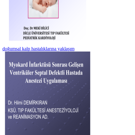
doğumsal kalp hastalıklarına yaklaşım