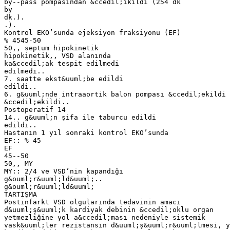
by--pass pompasından &ccedil;ıkıldı (254 dk
by
dk.).
.).
Kontrol EKO’sunda ejeksiyon fraksiyonu (EF)
% 4545-50
50,, septum hipokinetik
hipokinetik,, VSD alanında
ka&ccedil;ak tespit edilmedi
edilmedi..
7. saatte ekst&uuml;be edildi
edildi..
6. g&uuml;nde intraaortik balon pompası &ccedil;ekildi
&ccedil;ekildi..
Postoperatif 14
14.. g&uuml;n şifa ile taburcu edildi
edildi..
Hastanın 1 yıl sonraki kontrol EKO’sunda
EF:: % 45
EF
45--50
50,, MY
MY:: 2/4 ve VSD’nin kapandığı
g&ouml;r&uuml;ld&uuml;..
g&ouml;r&uuml;ld&uuml;
TARTIŞMA
Postinfarkt VSD olgularında tedavinin amacı
d&uuml;ş&uuml;k kardiyak debinin &ccedil;oklu organ
yetmezliğine yol a&ccedil;ması nedeniyle sistemik
vask&uuml;ler rezistansın d&uuml;ş&uuml;r&uuml;lmesi, y