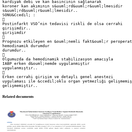
kardiyak debi ve kan basıncının sağlanarak
koroner kan akımının s&uuml;rd&uuml;r&uuml;lmesidir
s&uuml;rd&uuml;r&uuml;lmesidir..
SONU&Ccedil; :

Postinfarkt VSD’nin tedavisi riskli de olsa cerrahi
girişimdir..
girişimdir

Prognozu etkileyen en &ouml;nemli fakt&ouml;r peroperat
hemodinamik durumdur
durumdur..

Olgumuzda da hemodinamik stabilizasyon amacıyla
IABP erken d&ouml;nemde uygulanmıştır
uygulanmıştır..

Erken cerrahi girişim ve detaylı genel anestezi
uygulaması ile &ccedil;oklu organ yetmezliği gelişmemiş
Related documents