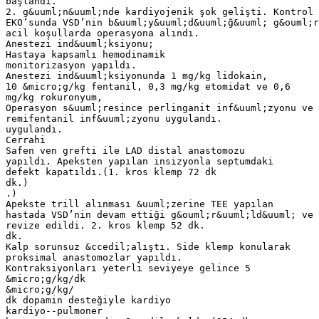
başlandı.
2. g&uuml;n&uuml;nde kardiyojenik şok gelişti. Kontrol
EKO’sunda VSD’nin b&uuml;y&uuml;d&uuml;ğ&uuml; g&ouml;r
acil koşullarda operasyona alındı.
Anestezi ind&uuml;ksiyonu;
Hastaya kapsamlı hemodinamik
monitorizasyon yapıldı.
Anestezi ind&uuml;ksiyonunda 1 mg/kg lidokain,
10 &micro;g/kg fentanil, 0,3 mg/kg etomidat ve 0,6
mg/kg rokuronyum,
Operasyon s&uuml;resince perlinganit inf&uuml;zyonu ve
remifentanil inf&uuml;zyonu uygulandı.
uygulandı.
Cerrahi
Safen ven grefti ile LAD distal anastomozu
yapıldı. Apeksten yapılan insizyonla septumdaki
defekt kapatıldı.(1. kros klemp 72 dk
dk.)
.)
Apekste trill alınması &uuml;zerine TEE yapılan
hastada VSD’nin devam ettiği g&ouml;r&uuml;ld&uuml; ve 
revize edildi. 2. kros klemp 52 dk.
dk.
Kalp sorunsuz &ccedil;alıştı. Side klemp konularak
proksimal anastomozlar yapıldı.
Kontraksiyonları yeterli seviyeye gelince 5
&micro;g/kg/dk
&micro;g/kg/
dk dopamin desteğiyle kardiyo
kardiyo--pulmoner