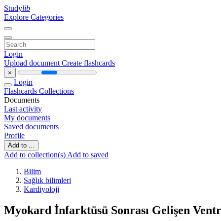
Study
lib
Explore Categories
Login
Upload document
Create flashcards
×
Login
Flashcards
Collections
Documents
Last activity
My documents
Saved documents
Profile
Add to ...
Add to collection(s)
Add to saved
Bilim
Sağlık bilimleri
Kardiyoloji
Myokard İnfarktüsü Sonrası Gelişen Ventri