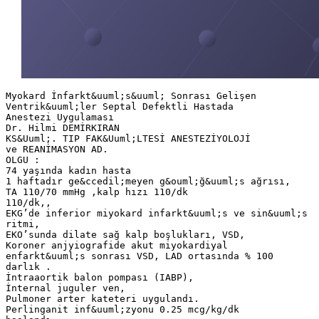
Myokard İnfarkt&uuml;s&uuml; Sonrası Gelişen
Ventrik&uuml;ler Septal Defektli Hastada
Anestezi Uygulaması
Dr. Hilmi DEMİRKIRAN
KS&Uuml;. TIP FAK&Uuml;LTESİ ANESTEZİYOLOJİ
ve REANİMASYON AD.
OLGU :
74 yaşında kadın hasta
1 haftadır ge&ccedil;meyen g&ouml;ğ&uuml;s ağrısı,
TA 110/70 mmHg ,kalp hızı 110/dk
110/dk,,
EKG’de inferior miyokard infarkt&uuml;s ve sin&uuml;s
ritmi,
EKO’sunda dilate sağ kalp boşlukları, VSD,
Koroner anjyiografide akut miyokardiyal
enfarkt&uuml;s sonrası VSD, LAD ortasında % 100
darlık .
İntraaortik balon pompası (IABP),
İnternal juguler ven,
Pulmoner arter kateteri uygulandı.
Perlinganit inf&uuml;zyonu 0.25 mcg/kg/dk