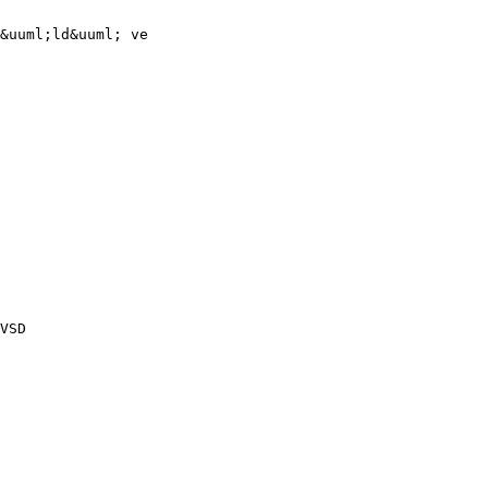
&uuml;ld&uuml; ve
VSD