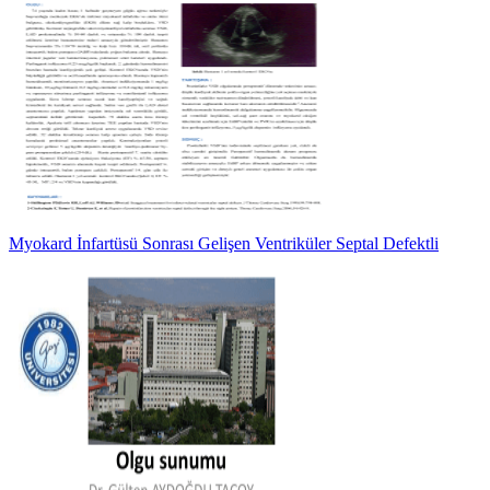
Myokard İnfartüsü Sonrası Gelişen Ventriküler Septal Defektli