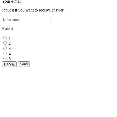
Your e-mail
Input it if you want to receive answer
Rate us
1
2
3
4
5
Cancel
Send