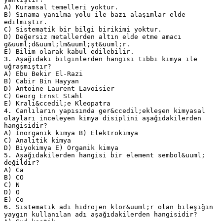
A) Kuramsal temelleri yoktur.
B) Sınama yanılma yolu ile bazı alaşımlar elde
edilmiştir.
C) Sistematik bir bilgi birikimi yoktur.
D) Değersiz metallerden altın elde etme amacı
g&uuml;d&uuml;lm&uuml;şt&uuml;r.
E) Bilim olarak kabul edilebilir.
3. Aşağıdaki bilginlerden hangisi tıbbi kimya ile
uğraşmıştır?
A) Ebu Bekir El-Razi
B) Cabir Bin Hayyan
D) Antoine Laurent Lavoisier
C) Georg Ernst Stahl
E) Krali&ccedil;e Kleopatra
4. Canlıların yapısında ger&ccedil;ekleşen kimyasal
olayları inceleyen kimya disiplini aşağıdakilerden
hangisidir?
A) İnorganik kimya B) Elektrokimya
C) Analitik kimya
D) Biyokimya E) Organik kimya
5. Aşağıdakilerden hangisi bir element sembol&uuml;
değildir?
A) Ca
B) CO
C) N
D) O
E) Co
6. Sistematik adı hidrojen klor&uuml;r olan bileşiğin
yaygın kullanılan adı aşağıdakilerden hangisidir?