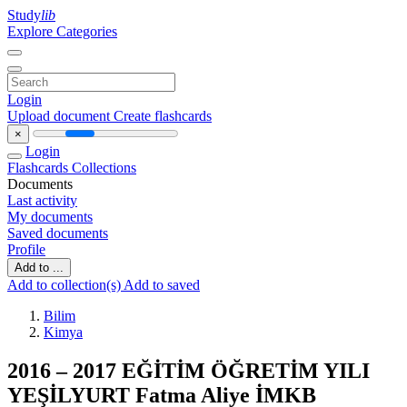
Study
lib
Explore Categories
Login
Upload document
Create flashcards
×
Login
Flashcards
Collections
Documents
Last activity
My documents
Saved documents
Profile
Add to ...
Add to collection(s)
Add to saved
Bilim
Kimya
2016 – 2017 EĞİTİM ÖĞRETİM YILI
YEŞİLYURT Fatma Aliye İMKB