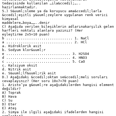
tedavisinde kullanilan …ila&ccedil;…..
hazirlanmaktadir.
5.) S&uuml;sleme ya da koruyucu ama&ccedil;larla
&ccedil;eşitli y&uuml;zeylere uygulanan renk verici
kimyasal
maddelere…boya……..denir
C) Aşağıda verilen bileşiklerin adlarınakarşılık gelen
harfleri noktalı alanlara yazınız? (Her
eşleştirme 2x5=10 puan)
b ................................ 1. NaCl
a ................................ 2. HCl
a. Hidroklorik asit
b. Sodyum klor&uuml;r
e ............................... 3. H2SO4
d ............................... 4. HNO3
c ............................... 5. CaO
c. Kalsiyum oksit
d. Nitrik asit
e. S&uuml;lf&uuml;rik asit
D.) Aşağıdaki &ccedil;oktan se&ccedil;meli soruları
cevaplayınız? (Her soru 10x7=70 puan)
1. Aristo’ya g&ouml;re aşağıdakilerden hangisi element
değildir?
A) Toprak
B) Hava
C) Su
D) Eter
E) Ateş
2. Simya ile ilgili aşağıdaki ifadelerden hangisi
yanlıştır?