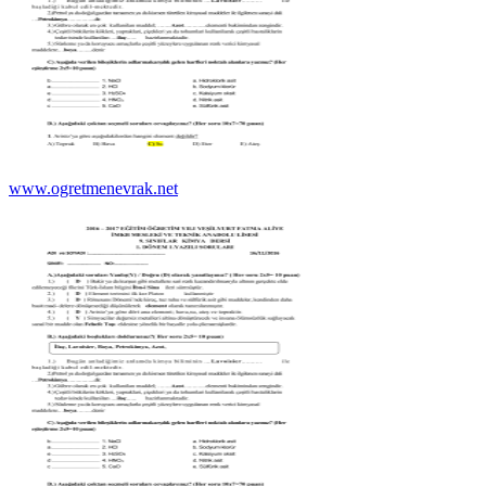
www.ogretmenevrak.net