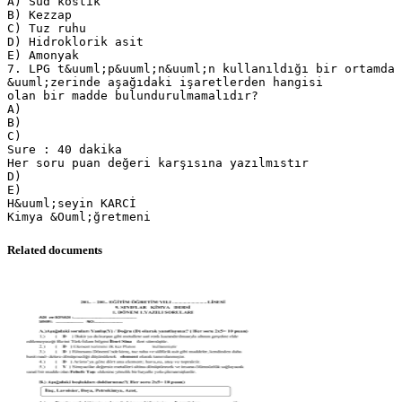
A) Sud kostik
B) Kezzap
C) Tuz ruhu
D) Hidroklorik asit
E) Amonyak
7. LPG t&uuml;p&uuml;n&uuml;n kullanıldığı bir ortamda
&uuml;zerinde aşağıdaki işaretlerden hangisi
olan bir madde bulundurulmamalıdır?
A)
B)
C)
Sure : 40 dakika
Her soru puan değeri karşısına yazılmıstır
D)
E)
H&uuml;seyin KARCİ
Related documents