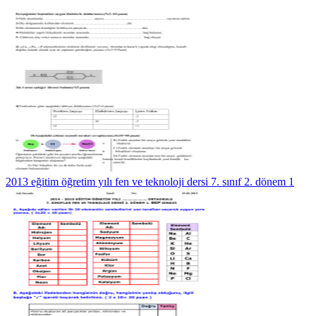
2013 eğitim öğretim yılı fen ve teknoloji dersi 7. sınıf 2. dönem 1