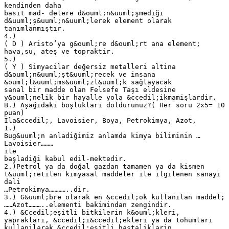
kendinden daha
basit mad- delere d&ouml;n&uuml;şmediği
d&uuml;ş&uuml;n&uuml;lerek element olarak
tanımlanmıştır.
4.)
( D ) Aristo’ya g&ouml;re d&ouml;rt ana element;
hava,su, ateş ve topraktir.
5.)
( Y ) Simyacilar değersiz metalleri altina
d&ouml;n&uuml;şt&uuml;recek ve insana
&ouml;l&uuml;ms&uuml;zl&uuml;k sağlayacak
sanal bir madde olan Felsefe Taşı eldesine
y&ouml;nelik bir hayalle yola &ccedil;ikmamişlardir.
B.) Aşağıdaki boşlukları doldurunuz?( Her soru 2x5= 10
puan)
İla&ccedil;, Lavoisier, Boya, Petrokimya, Azot,
1.)
Bug&uuml;n anladiğimiz anlamda kimya biliminin …
Lavoisier………
ile
başladiği kabul edil-mektedir.
2.)Petrol ya da doğal gazdan tamamen ya da kismen
t&uuml;retilen kimyasal maddeler ile ilgilenen sanayi
dali
…Petrokimya…………..dir.
3.) G&uuml;bre olarak en &ccedil;ok kullanilan maddel;
……Azot………..elementi bakimindan zengindir.
4.) &Ccedil;eşitli bitkilerin k&ouml;kleri,
yapraklari, &ccedil;i&ccedil;ekleri ya da tohumlari
kullanilarak &ccedil;eşitli hastaliklarin