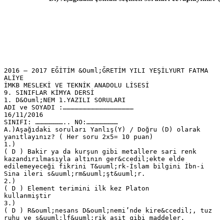
2016 – 2017 EĞİTİM &Ouml;ĞRETİM YILI YEŞİLYURT FATMA
ALİYE
İMKB MESLEKİ VE TEKNİK ANADOLU LİSESİ
9. SINIFLAR KİMYA DERSİ
1. D&Ouml;NEM 1.YAZILI SORULARI
ADI ve SOYADI :………………………………………………
16/11/2016
SINIFI: ………………….. NO:……………………
A.)Aşağıdaki soruları Yanlış(Y) / Doğru (D) olarak
yanıtlayınız? ( Her soru 2x5= 10 puan)
1.)
( D ) Bakir ya da kurşun gibi metallere sari renk
kazandırılmasıyla altının ger&ccedil;ekte elde
edilemeyeceği fikrini T&uuml;rk-İslam bilgini İbn-i
Sina ileri s&uuml;rm&uuml;şt&uuml;r.
2.)
( D ) Element terimini ilk kez Platon
kullanmiştir
3.)
( D ) R&ouml;nesans D&ouml;nemi’nde kire&ccedil;, tuz
ruhu ve s&uuml;lf&uuml;rik asit gibi maddeler,