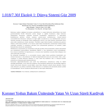
1.018/7.30J Ekoloji 1: Dünya Sistemi Güz 2009
Koroner Yoğun Bakım Ünitesinde Yatan Ve Uzun Süreli Kardiyak