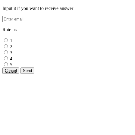
Input it if you want to receive answer
Rate us
1
2
3
4
5
Cancel
Send