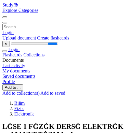
Study
lib
Explore Categories
Login
Upload document
Create flashcards
×
Login
Flashcards
Collections
Documents
Last activity
My documents
Saved documents
Profile
Add to ...
Add to collection(s)
Add to saved
Bilim
Fizik
Elektronik
LĠSE 1 FĠZĠK DERSĠ ELEKTRĠK