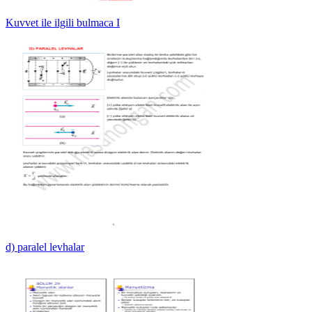
Kuvvet ile ilgili bulmaca I
d) paralel levhalar