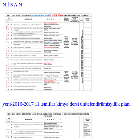
N İ S A N
yeni-2016-2017 11 .sınıflar kimya dersi ünitelendirilmişyıllık planı