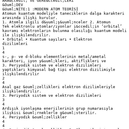
ARA&Ccedil; VE GERE&Ccedil;LERİ
&Ouml;DEV
&Uuml;NİTE:1 :MODERN ATOM TEORİSİ
Atomun kuantum modeliyle taneciklerin dalga karakteri
arasında ilişki kurulur.
1. Atomla ilgili d&uuml;ş&uuml;nceler 2. Atomun
Tek elektronlu atomlar/iyonlar i&ccedil;in ‘orbital’
kavramı elektronların bulunma olasılığı kuantum modeli
ile ilişkilendirilir.
• Orbital • Kuantum sayıları • Elektron
dizilimleri
1
4
s-, p- ve d-bloku elementlerinin metal/ametal
karakteri, iyon y&uuml;kleri, aktiflikleri ve
3. Periyodik sistem ve elektron dizilimleri
yaptıkları kimyasal bağ tipi elektron dizilimiyle
ilişkilendirilir
2
4
Asal gaz &ouml;zellikleri elektron dizilimleriyle
ilişkilendirilir.
3. Periyodik sistem ve elektron dizilimleri
3
4
Ardışık iyonlaşma enerjilerinin grup numarasıyla
ilişkisi &ouml;rneklerle g&ouml;sterilir.
4. Periyodik &ouml;zellikler
4
4