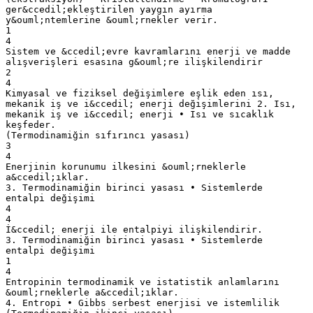
ger&ccedil;ekleştirilen yaygın ayırma
y&ouml;ntemlerine &ouml;rnekler verir.
1
4
Sistem ve &ccedil;evre kavramlarını enerji ve madde
alışverişleri esasına g&ouml;re ilişkilendirir
2
4
Kimyasal ve fiziksel değişimlere eşlik eden ısı,
mekanik iş ve i&ccedil; enerji değişimlerini 2. Isı,
mekanik iş ve i&ccedil; enerji • Isı ve sıcaklık
keşfeder.
(Termodinamiğin sıfırıncı yasası)
3
4
Enerjinin korunumu ilkesini &ouml;rneklerle
a&ccedil;ıklar.
3. Termodinamiğin birinci yasası • Sistemlerde
entalpi değişimi
4
4
İ&ccedil; enerji ile entalpiyi ilişkilendirir.
3. Termodinamiğin birinci yasası • Sistemlerde
entalpi değişimi
1
4
Entropinin termodinamik ve istatistik anlamlarını
&ouml;rneklerle a&ccedil;ıklar.
4. Entropi • Gibbs serbest enerjisi ve istemlilik