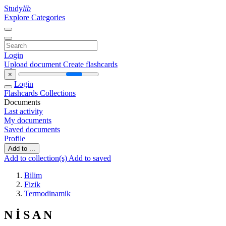
Study
lib
Explore Categories
Login
Upload document
Create flashcards
×
Login
Flashcards
Collections
Documents
Last activity
My documents
Saved documents
Profile
Add to ...
Add to collection(s)
Add to saved
Bilim
Fizik
Termodinamik
N İ S A N