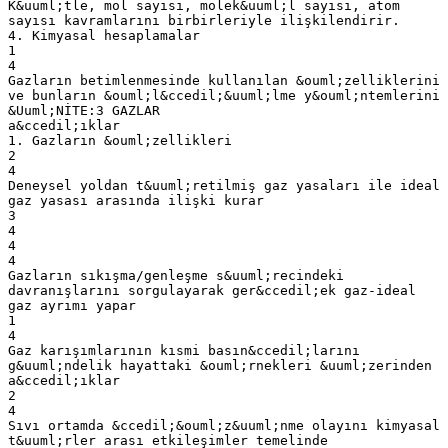
K&uuml;tle, mol sayısı, molek&uuml;l sayısı, atom
sayısı kavramlarını birbirleriyle ilişkilendirir.
4. Kimyasal hesaplamalar
1
4
Gazların betimlenmesinde kullanılan &ouml;zelliklerini
ve bunların &ouml;l&ccedil;&uuml;lme y&ouml;ntemlerini
&Uuml;NİTE:3 GAZLAR
a&ccedil;ıklar
1. Gazların &ouml;zellikleri
2
4
Deneysel yoldan t&uuml;retilmiş gaz yasaları ile ideal
gaz yasası arasında ilişki kurar
3
4
4
4
Gazların sıkışma/genleşme s&uuml;recindeki
davranışlarını sorgulayarak ger&ccedil;ek gaz-ideal
gaz ayrımı yapar
1
4
Gaz karışımlarının kısmi basın&ccedil;larını
g&uuml;ndelik hayattaki &ouml;rnekleri &uuml;zerinden
a&ccedil;ıklar
2
4
Sıvı ortamda &ccedil;&ouml;z&uuml;nme olayını kimyasal
t&uuml;rler arası etkileşimler temelinde