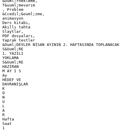
&Ouml;rnekleme,
T&uuml;mevarım
, Problem
&Ccedil;&ouml;zme,
animasyon
Ders kitabı,
Akıllı tahta
Slaytlar,
PDF dosyaları,
Yaprak testler
&Ouml;DEVLER NİSAN AYININ 2. HAFTASINDA TOPLANACAK
S&Uuml;RE
1. YAZILI
YOKLAMA
S&Uuml;RE
HAZİRAN
M AY I S
Ay
HEDEF VE
DAVRANIŞLAR
K
O
N
U
L
A
R
Hafta
Saat
1