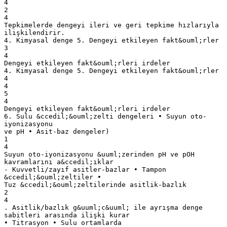
4
2
4
Tepkimelerde dengeyi ileri ve geri tepkime hızlarıyla
ilişkilendirir.
4. Kimyasal denge 5. Dengeyi etkileyen fakt&ouml;rler
3
4
Dengeyi etkileyen fakt&ouml;rleri irdeler
4. Kimyasal denge 5. Dengeyi etkileyen fakt&ouml;rler
4
4
5
4
Dengeyi etkileyen fakt&ouml;rleri irdeler
6. Sulu &ccedil;&ouml;zelti dengeleri • Suyun oto-
iyonizasyonu
ve pH • Asit-baz dengeler)
1
4
Suyun oto-iyonizasyonu &uuml;zerinden pH ve pOH
kavramlarını a&ccedil;ıklar
- Kuvvetli/zayıf asitler-bazlar • Tampon
&ccedil;&ouml;zeltiler •
Tuz &ccedil;&ouml;zeltilerinde asitlik-bazlık
2
4
. Asitlik/bazlık g&uuml;c&uuml; ile ayrışma denge
sabitleri arasında ilişki kurar
• Titrasyon • Sulu ortamlarda