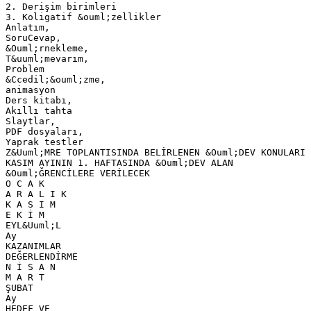
2. Derişim birimleri
3. Koligatif &ouml;zellikler
Anlatım,
SoruCevap,
&Ouml;rnekleme,
T&uuml;mevarım,
Problem
&Ccedil;&ouml;zme,
animasyon
Ders kitabı,
Akıllı tahta
Slaytlar,
PDF dosyaları,
Yaprak testler
Z&Uuml;MRE TOPLANTISINDA BELİRLENEN &Ouml;DEV KONULARI
KASIM AYININ 1. HAFTASINDA &Ouml;DEV ALAN
&Ouml;ĞRENCİLERE VERİLECEK
O C A K
A R A L I K
K A S I M
E K İ M
EYL&Uuml;L
Ay
KAZANIMLAR
DEĞERLENDİRME
N İ S A N
M A R T
ŞUBAT
Ay
HEDEF VE