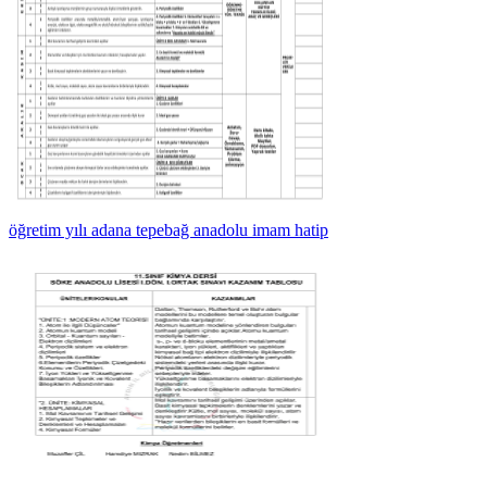
öğretim yılı adana tepebağ anadolu imam hatip