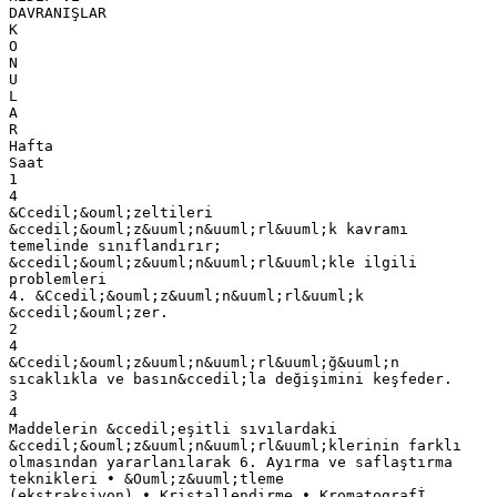
DAVRANIŞLAR
K
O
N
U
L
A
R
Hafta
Saat
1
4
&Ccedil;&ouml;zeltileri
&ccedil;&ouml;z&uuml;n&uuml;rl&uuml;k kavramı
temelinde sınıflandırır;
&ccedil;&ouml;z&uuml;n&uuml;rl&uuml;kle ilgili
problemleri
4. &Ccedil;&ouml;z&uuml;n&uuml;rl&uuml;k
&ccedil;&ouml;zer.
2
4
&Ccedil;&ouml;z&uuml;n&uuml;rl&uuml;ğ&uuml;n
sıcaklıkla ve basın&ccedil;la değişimini keşfeder.
3
4
Maddelerin &ccedil;eşitli sıvılardaki
&ccedil;&ouml;z&uuml;n&uuml;rl&uuml;klerinin farklı
olmasından yararlanılarak 6. Ayırma ve saflaştırma
teknikleri • &Ouml;z&uuml;tleme
(ekstraksiyon) • Kristallendirme • Kromatografİ