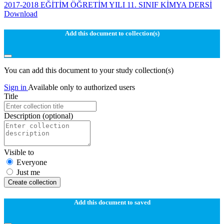
2017-2018 EĞİTİM ÖĞRETİM YILI 11. SINIF KİMYA DERSİ
Download
Add this document to collection(s)
You can add this document to your study collection(s)
Sign in
Available only to authorized users
Title
Description
(optional)
Visible to
Everyone
Just me
Create collection
Add this document to saved