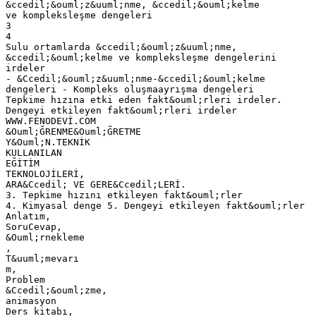
&ccedil;&ouml;z&uuml;nme, &ccedil;&ouml;kelme
ve kompleksleşme dengeleri
3
4
Sulu ortamlarda &ccedil;&ouml;z&uuml;nme,
&ccedil;&ouml;kelme ve kompleksleşme dengelerini
irdeler
- &Ccedil;&ouml;z&uuml;nme-&ccedil;&ouml;kelme
dengeleri - Kompleks oluşmaayrışma dengeleri
Tepkime hızına etki eden fakt&ouml;rleri irdeler.
Dengeyi etkileyen fakt&ouml;rleri irdeler
WWW.FENODEVİ.COM
&Ouml;ĞRENME&Ouml;ĞRETME
Y&Ouml;N.TEKNİK
KULLANILAN
EĞİTİM
TEKNOLOJİLERİ,
ARA&Ccedil; VE GERE&Ccedil;LERİ.
3. Tepkime hızını etkileyen fakt&ouml;rler
4. Kimyasal denge 5. Dengeyi etkileyen fakt&ouml;rler
Anlatım,
SoruCevap,
&Ouml;rnekleme
,
T&uuml;mevarı
m,
Problem
&Ccedil;&ouml;zme,
animasyon
Ders kitabı,