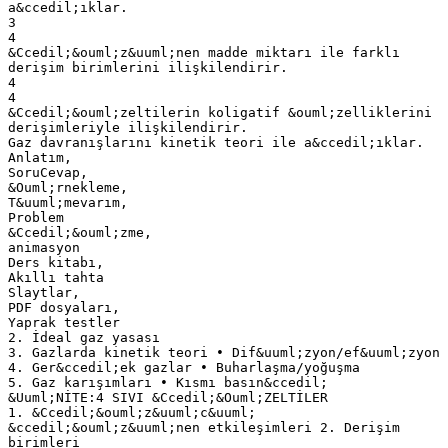
a&ccedil;ıklar.
3
4
&Ccedil;&ouml;z&uuml;nen madde miktarı ile farklı
derişim birimlerini ilişkilendirir.
4
4
&Ccedil;&ouml;zeltilerin koligatif &ouml;zelliklerini
derişimleriyle ilişkilendirir.
Gaz davranışlarını kinetik teori ile a&ccedil;ıklar.
Anlatım,
SoruCevap,
&Ouml;rnekleme,
T&uuml;mevarım,
Problem
&Ccedil;&ouml;zme,
animasyon
Ders kitabı,
Akıllı tahta
Slaytlar,
PDF dosyaları,
Yaprak testler
2. İdeal gaz yasası
3. Gazlarda kinetik teori • Dif&uuml;zyon/ef&uuml;zyon
4. Ger&ccedil;ek gazlar • Buharlaşma/yoğuşma
5. Gaz karışımları • Kısmı basın&ccedil;
&Uuml;NİTE:4 SIVI &Ccedil;&Ouml;ZELTİLER
1. &Ccedil;&ouml;z&uuml;c&uuml;
&ccedil;&ouml;z&uuml;nen etkileşimleri 2. Derişim
birimleri