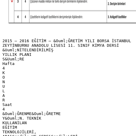
2015 – 2016 EĞİTİM – &Ouml;ĞRETİM YILI BORSA İSTANBUL
ZEYTİNBURNU ANADOLU LİSESİ 11. SINIF KİMYA DERSİ
&Uuml;NİTELENDİRİLMİŞ
YILLIK PLANI
S&Uuml;RE
Hafta
4
K
O
N
U
L
A
R
Saat
4
&Ouml;ĞRENME&Ouml;ĞRETME
Y&Ouml;N. TEKNİK
KULLANILAN
EĞİTİM
TEKNOLOJİLERİ,