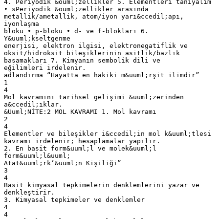
4. Periyodik &ouml;zellikler 5. Elementleri tanıyalım
• sPeriyodik &ouml;zellikler arasında
metallik/ametallik, atom/iyon yarı&ccedil;apı,
iyonlaşma
bloku • p-bloku • d- ve f-blokları 6.
Y&uuml;kseltgenme
enerjisi, elektron ilgisi, elektronegatiflik ve
oksit/hidroksit bileşiklerinin asitlik/bazlık
basamakları 7. Kimyanın sembolik dili ve
eğilimleri irdelenir.
adlandırma “Hayatta en hakiki m&uuml;rşit ilimdir”
1
4
Mol kavramını tarihsel gelişimi &uuml;zerinden
a&ccedil;ıklar.
&Uuml;NİTE:2 MOL KAVRAMI 1. Mol kavramı
2
4
Elementler ve bileşikler i&ccedil;in mol k&uuml;tlesi
kavramı irdelenir; hesaplamalar yapılır.
2. En basit form&uuml;l ve molek&uuml;l
form&uuml;l&uuml;
Atat&uuml;rk’&uuml;n Kişiliği”
3
4
Basit kimyasal tepkimelerin denklemlerini yazar ve
denkleştirir.
3. Kimyasal tepkimeler ve denklemler
4
4