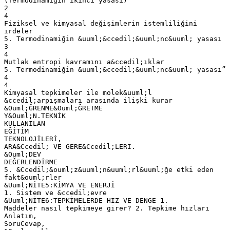
(Termodinamiğin ikinci yasası)
2
4
Fiziksel ve kimyasal değişimlerin istemliliğini
irdeler
5. Termodinamiğin &uuml;&ccedil;&uuml;nc&uuml; yasası
3
4
Mutlak entropi kavramını a&ccedil;ıklar
5. Termodinamiğin &uuml;&ccedil;&uuml;nc&uuml; yasası”
4
4
Kimyasal tepkimeler ile molek&uuml;l
&ccedil;arpışmaları arasında ilişki kurar
&Ouml;ĞRENME&Ouml;ĞRETME
Y&Ouml;N.TEKNİK
KULLANILAN
EĞİTİM
TEKNOLOJİLERİ,
ARA&Ccedil; VE GERE&Ccedil;LERİ.
&Ouml;DEV
DEĞERLENDİRME
5. &Ccedil;&ouml;z&uuml;n&uuml;rl&uuml;ğe etki eden
fakt&ouml;rler
&Uuml;NİTE5:KİMYA VE ENERJİ
1. Sistem ve &ccedil;evre
&Uuml;NİTE6:TEPKİMELERDE HIZ VE DENGE 1.
Maddeler nasıl tepkimeye girer? 2. Tepkime hızları
Anlatım,
SoruCevap,