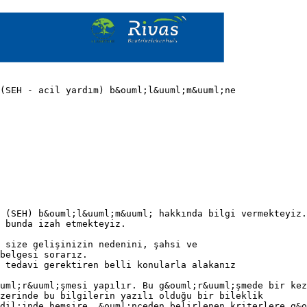
 (SEH - acil yardım) b&ouml;l&uuml;m&uuml;ne
 (SEH) b&ouml;l&uuml;m&uuml; hakkında bilgi vermekteyiz.
 bunda izah etmekteyiz.
 size gelişinizin nedenini, şahsi ve
belgesi sorarız.
r tedavi gerektiren belli konularla alakanız
uml;r&uuml;şmesi yapılır. Bu g&ouml;r&uuml;şmede bir kez
zerinde bu bilgilerin yazılı olduğu bir bileklik
dil;inde hemşire, &ouml;nceden belirlenen kriterlere g&o