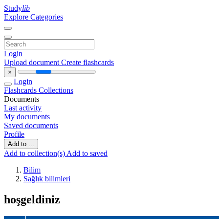
Study
lib
Explore Categories
Login
Upload document
Create flashcards
×
Login
Flashcards
Collections
Documents
Last activity
My documents
Saved documents
Profile
Add to ...
Add to collection(s)
Add to saved
Bilim
Sağlık bilimleri
hoşgeldiniz