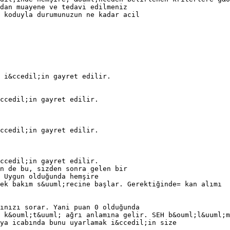
dan muayene ve tedavi edilmeniz
k koduyla durumunuzun ne kadar acil
 i&ccedil;in gayret edilir.
ccedil;in gayret edilir.
ccedil;in gayret edilir.
ccedil;in gayret edilir.
n de bu, sizden sonra gelen bir
 Uygun olduğunda hemşire
ek bakım s&uuml;recine başlar. Gerektiğinde= kan alımı
nınızı sorar. Yani puan 0 olduğunda
 k&ouml;t&uuml; ağrı anlamına gelir. SEH b&ouml;l&uuml;m
eya icabında bunu uyarlamak i&ccedil;in size