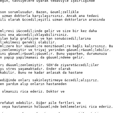
eğin, tavsiyelere uyarak tedaviyle işbirliğinde
son sorumlusudur. Bazen, &ouml;zellikle
 uzman doktorla karşılaşırsınız. Ancak ana tedavi
gili olarak &ccedil;eşitli uzman doktorların arasında
ml;resi i&ccedil;inde gelir ve size bir kez daha
nini ona a&ccedil;ıklayabilirsiniz.
ılan kalp grafisine ve kan sonu&ccedil;larına
l;ekilmesi gerekli olabilir.
ml;zere bir s&uuml;re monit&ouml;re bağlı kalırsınız. Bu
;zenlenmiştir ve triyaj yerinden g&ouml;r&uuml;lebilir. 
ını g&ouml;r&uuml;ş&uuml;r. Bunu yaparken, durumunuza
n yapıp yapılmaması da g&uuml;ndeme gelir.
rı d&uuml;zenlemiştir. SEH'de ziyaret&ccedil;iler
yı stres yaşamaktadır. Ender olarak
kabilir. Bunu ne kadar anlasak da hastane
ediğinde onları sakinleştirmeye &ccedil;alışırız.
en yardım alıp onların hastaneden
 olmanızı rica ederiz. Doktor ve
refakat edebilir. Diğer aile fertleri ve
 veya hastanenin hol&uuml;nde beklemelerini rica ederiz.