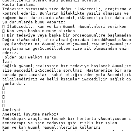
d&uuml;zenli olarak ağrı puanınız sorulur.
Hasta tanıtımı
Tedaviniz sırasında size doğru ila&ccedil;, araştırma v
kontrol ederiz. Bunların bileklikte yazılı olmasına ve 
rağmen bazı durumlarda a&ccedil;ık&ccedil;a bir daha a
Şu durumlarda bunu yaparız:
 İla&ccedil;, kan ve kan &uuml;r&uuml;nleri verirken
 Kan veya başka numune alırken
 Bir tedaviye veya başka bir prosed&uuml;re başlamadan
Doğru ila&ccedil; alıp almadığınızdan teredd&uuml;d&uum
uygulandığını mı d&uuml;ş&uuml;n&uuml;rs&uuml;n&uuml;z?
araştırmanın ger&ccedil;ekten size ait olmasından emin 
ederiz.
Folder SEH welkom Turks
İzin
Sağlık g&ouml;revlisinin bir tedaviye başlamak &uuml;ze
size a&ccedil;ık&ccedil;a sorulmaz. Hastanemize bir ara
burada yapılacakları kabul ettiğinizden yola &ccedil;ık
bilgilendiririz ve belli kısımlar i&ccedil;in sağlık g&
şunlardır:





Ameliyat
Anestezi (uyutma narkoz)
Endoskopik araştırma (esnek bir hortumla v&uuml;cudun i
Kemoterapi ve ışın tedavisi gibi riskli bir işlem
Kan ve kan &uuml;r&uuml;nlerinin kullanımı