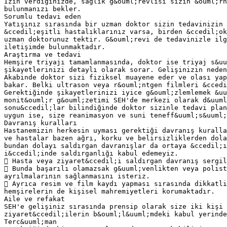
İzin verdiğinizde, sağlık g&ouml;revlisi sizin &ouml;rn
bulunmanızı bekler.
Sorumlu tedavi eden
Yatışınız sırasında bir uzman doktor sizin tedavinizin 
&ccedil;eşitli hastalıklarınız varsa, birden &ccedil;ok
uzman doktorunuz tektir. G&ouml;revi de tedavinizle il
iletişimde bulunmaktadır.
Araştırma ve tedavi
Hemşire triyajı tamamlanmasında, doktor ise triyaj s&uu
şikayetlerinizi detaylı olarak sorar. Gelişinizin nede
Akabinde doktor sizi fiziksel muayene eder ve olası yap
bakar. Belki ultrason veya r&ouml;ntgen filmleri &ccedi
Gerektiğinde şikayetlerinizi iyice g&ouml;zlemlemek &uu
monit&ouml;r g&ouml;zetimi SEH'de merkezi olarak d&uuml
sonu&ccedil;lar bilindiğinde doktor sizinle tedavi plan
uygun ise, size reanimasyon ve suni teneff&uuml;s&uuml;
Davranış kuralları
Hastanemizin herkesin uyması gerektiği davranış kuralla
ve hastalar bazen ağrı, korku ve belirsizliklerden dola
bundan dolayı saldırgan davranışlar da ortaya &ccedil;ı
i&ccedil;inde saldırganlığı kabul edemeyiz.
 Hasta veya ziyaret&ccedil;i saldırgan davranış sergil
 Bunda başarılı olamazsak g&uuml;venlikten veya polist
ayrılmalarının sağlanmasını isteriz.
 Ayrıca resim ve film kaydı yapması sırasında dikkatli
hemşirelerin de kişisel mahremiyetleri korumaktadır.
Aile ve refakat
SEH'e gelişiniz sırasında prensip olarak size iki kişi 
ziyaret&ccedil;ilerin b&ouml;l&uuml;mdeki kabul yerinde
Terc&uuml;man