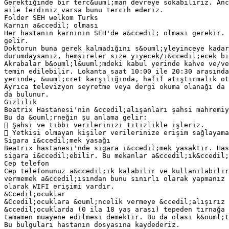
Gerektiğinde bir terc&uuml;man devreye sokabiliriz. Anc
aile ferdiniz varsa bunu tercih ederiz.
Folder SEH welkom Turks
Karnın a&ccedil; olması
Her hastanın karnının SEH'de a&ccedil; olması gerekir. 
gelir.
Doktorun buna gerek kalmadığını s&ouml;yleyinceye kada
durumdaysanız, hemşireler size yiyecek/i&ccedil;ecek bi
Akrabalar b&ouml;l&uuml;mdeki kabul yerinde kahve ve/v
temin edilebilir. Lokanta saat 10:00 ile 20:30 arasında
yerinde, &uuml;cret karşılığında, hafif atıştırmalık ot
Ayrıca televizyon seyretme veya dergi okuma olanağı da 
da bulunur.
Gizlilik
Beatrix Hastanesi'nin &ccedil;alışanları şahsi mahremiy
Bu da &ouml;rneğin şu anlama gelir:
 Şahsi ve tıbbi verilerinizi titizlikle işleriz.
 Yetkisi olmayan kişiler verilerinize erişim sağlayama
Sigara i&ccedil;mek yasağı
Beatrix hastanesi'nde sigara i&ccedil;mek yasaktır. Has
sigara i&ccedil;ebilir. Bu mekanlar a&ccedil;ık&ccedil
Cep telefon
Cep telefonunuz a&ccedil;ık kalabilir ve kullanılabilir
vermemek a&ccedil;ısından bunu sınırlı olarak yapmanız 
olarak WIFI erişimi vardır.
&Ccedil;ocuklar
&Ccedil;ocuklara &ouml;ncelik vermeye &ccedil;alışırız 
&ccedil;ocuklarda (0 ila 18 yaş arası) tepeden tırnağa 
tamamen muayene edilmesi demektir. Bu da olası k&ouml;t
Bu bulguları hastanın dosyasına kaydederiz.