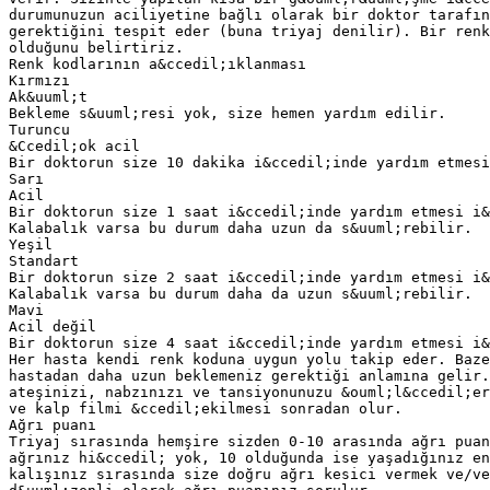
durumunuzun aciliyetine bağlı olarak bir doktor tarafın
gerektiğini tespit eder (buna triyaj denilir). Bir ren
olduğunu belirtiriz.
Renk kodlarının a&ccedil;ıklanması
Kırmızı
Ak&uuml;t
Bekleme s&uuml;resi yok, size hemen yardım edilir.
Turuncu
&Ccedil;ok acil
Bir doktorun size 10 dakika i&ccedil;inde yardım etmesi
Sarı
Acil
Bir doktorun size 1 saat i&ccedil;inde yardım etmesi i&
Kalabalık varsa bu durum daha uzun da s&uuml;rebilir.
Yeşil
Standart
Bir doktorun size 2 saat i&ccedil;inde yardım etmesi i&
Kalabalık varsa bu durum daha da uzun s&uuml;rebilir.
Mavi
Acil değil
Bir doktorun size 4 saat i&ccedil;inde yardım etmesi i&
Her hasta kendi renk koduna uygun yolu takip eder. Baze
hastadan daha uzun beklemeniz gerektiği anlamına gelir.
ateşinizi, nabzınızı ve tansiyonunuzu &ouml;l&ccedil;er
ve kalp filmi &ccedil;ekilmesi sonradan olur.
Ağrı puanı
Triyaj sırasında hemşire sizden 0-10 arasında ağrı pua
ağrınız hi&ccedil; yok, 10 olduğunda ise yaşadığınız en
kalışınız sırasında size doğru ağrı kesici vermek ve/v