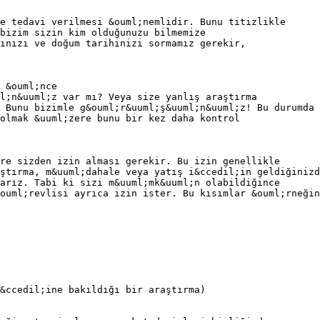
e tedavi verilmesi &ouml;nemlidir. Bunu titizlikle
bizim sizin kim olduğunuzu bilmemize
dınızı ve doğum tarihinizi sormamız gerekir,
 &ouml;nce
l;n&uuml;z var mı? Veya size yanlış araştırma
 Bunu bizimle g&ouml;r&uuml;ş&uuml;n&uuml;z! Bu durumda 
olmak &uuml;zere bunu bir kez daha kontrol
re sizden izin alması gerekir. Bu izin genellikle
ştırma, m&uuml;dahale veya yatış i&ccedil;in geldiğinizd
arız. Tabi ki sizi m&uuml;mk&uuml;n olabildiğince
ouml;revlisi ayrıca izin ister. Bu kısımlar &ouml;rneğin
&ccedil;ine bakıldığı bir araştırma)