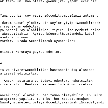
ak terc&uuml;man olarak g&ouml;rev yapabilecek bir
Yani bu, bir şey yiyip i&ccedil;emediğiniz anlamına
r durum b&ouml;yledir. Bir şeyler yiyip i&ccedil;ecek
r şey ikram edebilir.
eya &ccedil;ay alabilirler. Yiyecek ise merkezi holde
 a&ccedil;ıktır. Ayrıca b&ouml;l&uuml;mdeki kabul
omatiği bulunur.
vardır. Burada &ccedil;ocuk oyuncakları
etinizi korumaya gayret ederler.
z
ta ve ziyaret&ccedil;iler hastanenin dış alanında
;a işaret edilmiştir.
. Ancak hastalara ve tedavi edenlere rahatsızlık
rica edilir. Beatrix hastanesi'nde &uuml;cretsiz
ancak doğal olarak bu her zaman olmayabilir. T&uuml;m
araştırma yapılır. Yani bu, her &ccedil;ocuğun
&uuml; muameleyi ortaya &ccedil;ıkartmak i&ccedil;indir.