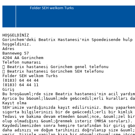
HOŞGELDİNİZ
Gorinchem'deki Beatrix Hastanesi'nin Spoedeisende hulp
hoşgeldiniz.
Adres
Banneweg 57
4204 AA Gorinchem
Telefon numarası
 Beatrix hastanesi Gorinchem genel telefonu
 Beatrix hastanesi Gorinchem SEH telefonu
Folder SEH welkom Turks
(0183) 64 44 44
(0183) 64 44 11
Giriş
Bu broş&uuml;rde size Beatrix hastanesi'nin acil yardım
Ayrıca bu b&ouml;l&uuml;mde ge&ccedil;erli kuralları da
Kayıt olma
SEH'imize vardığınızda kayıt edilirsiniz. Bunu yaparken
sigorta bilgilerinizi bir de ge&ccedil;erli bir kimlik 
Tedavi ve bakıma devam etmeden &ouml;nce, &ouml;zel bi
olup olmadığını &ouml;ğrenmek isteriz (MRSA soruları).
Kaydedilmenizden sonra hemşire tarafından bir giriş g&o
daha adınızı ve doğum tarihinizi doğrulanıp size &uuml;
verir. Sizinle yapılan kısa bir g&ouml;r&uuml;şme i&cce