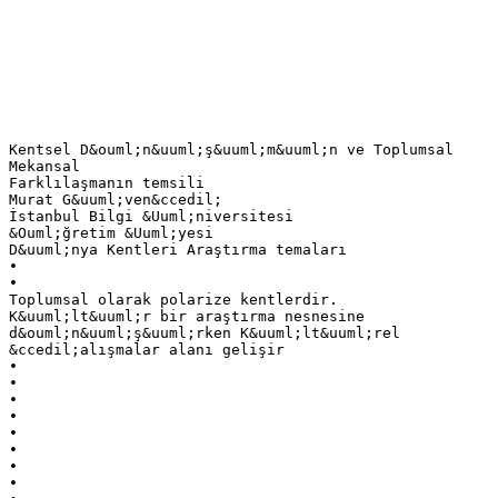
Kentsel D&ouml;n&uuml;ş&uuml;m&uuml;n ve Toplumsal
Mekansal
Farklılaşmanın temsili
Murat G&uuml;ven&ccedil;
İstanbul Bilgi &Uuml;niversitesi
&Ouml;ğretim &Uuml;yesi
D&uuml;nya Kentleri Araştırma temaları
•
•
Toplumsal olarak polarize kentlerdir.
K&uuml;lt&uuml;r bir araştırma nesnesine
d&ouml;n&uuml;ş&uuml;rken K&uuml;lt&uuml;rel
&ccedil;alışmalar alanı gelişir
•
•
•
•
•
•
•
•