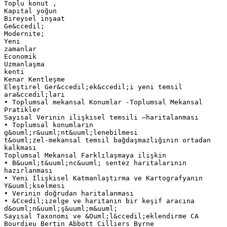
Toplu konut ,
Kapital yoğun
Bireysel inşaat
Ge&ccedil;
Modernite;
Yeni
zamanlar
Economik
Uzmanlaşma
kenti
Kenar Kentleşme
Eleştirel Ger&ccedil;ek&ccedil;i yeni temsil
ara&ccedil;ları
• Toplumsal mekansal Konumlar -Toplumsal Mekansal
Pratikler
Sayısal Verinin ilişkisel temsili –haritalanması
• Toplumsal konumların
g&ouml;r&uuml;nt&uuml;lenebilmesi
t&ouml;zel-mekansal temsil bağdaşmazlığının ortadan
kalkması
Toplumsal Mekansal Farklılaşmaya ilişkin
• B&uuml;t&uuml;nc&uuml; sentez haritalarının
hazırlanması
• Yeni İlişkisel Katmanlaştırma ve Kartografyanın
Y&uuml;kselmesi
• Verinin doğrudan haritalanması
• &Ccedil;izelge ve haritanın bir keşif aracına
d&ouml;n&uuml;ş&uuml;m&uuml;
Sayısal Taxonomi ve &Ouml;l&ccedil;eklendirme CA
Bourdieu Bertin Abbott Cilliers Byrne