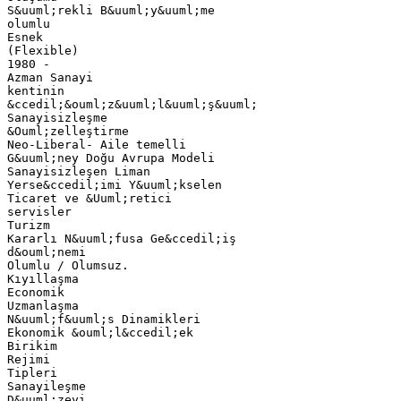
S&uuml;rekli B&uuml;y&uuml;me
olumlu
Esnek
(Flexible)
1980 -
Azman Sanayi
kentinin
&ccedil;&ouml;z&uuml;l&uuml;ş&uuml;
Sanayisizleşme
&Ouml;zelleştirme
Neo-Liberal- Aile temelli
G&uuml;ney Doğu Avrupa Modeli
Sanayisizleşen Liman
Yerse&ccedil;imi Y&uuml;kselen
Ticaret ve &Uuml;retici
servisler
Turizm
Kararlı N&uuml;fusa Ge&ccedil;iş
d&ouml;nemi
Olumlu / Olumsuz.
Kıyıllaşma
Economik
Uzmanlaşma
N&uuml;f&uuml;s Dinamikleri
Ekonomik &ouml;l&ccedil;ek
Birikim
Rejimi
Tipleri
Sanayileşme
D&uuml;zeyi