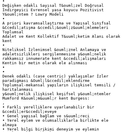
•
Değişken odaklı Sayısal T&ouml;zel Doğrusal
İndirgeyici Evrensel yasa koyucu Pozitivist
Y&ouml;ntem ? Lowry Modeli
•
A priori kavramsallaştırma ve Yapısal Sınıfsal
&Ccedil;atışma &ccedil;&ouml;z&uuml;mlemeleri
Toplumsal
Adalet ve Kent Kollektif T&uuml;ketim Alanı olarak
kent
•
Niteliksel İzlenimsel &ouml;znel Anlamaya ve
adaletsizlikleri sergilenmesine y&ouml;nelik
rakkamsız innumerate kent &ccedil;alışmaları
Kentin bir metin olarak ele alınması
•
•
Denek odaklı (case centric) yaklaşımlar İzler
paradigması &Ouml;l&ccedil;eklendirme
Toplumsal-mekansal yapıların ilişkisel temsili /
haritalanması
y&ouml;nelik ilişkisel keşifsel y&ouml;ntemler
Mumford K&ouml;m&uuml;r kent Burgess:
,
• Farklı yerelliklere uyarlanabilir bir
&ccedil;er&ccedil;eveye
• Genel yapısal bağlam ve s&uuml;reci
• Yerel eylem ve olumsallıklarla birlikte ele
almaya
• Yerel bilgi birikimi deneyim ve eylemin