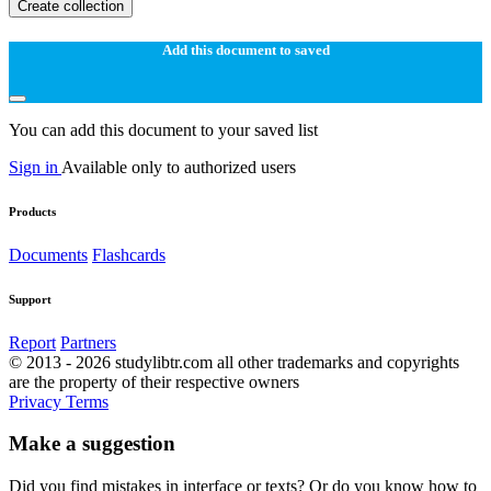
Create collection
Add this document to saved
You can add this document to your saved list
Sign in
Available only to authorized users
Products
Documents
Flashcards
Support
Report
Partners
© 2013 - 2026 studylibtr.com all other trademarks and copyrights
are the property of their respective owners
Privacy
Terms
Make a suggestion
Did you find mistakes in interface or texts? Or do you know how to