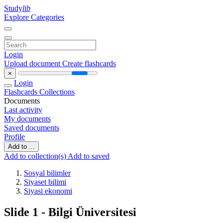
Study
lib
Explore Categories
Login
Upload document
Create flashcards
×
Login
Flashcards
Collections
Documents
Last activity
My documents
Saved documents
Profile
Add to ...
Add to collection(s)
Add to saved
Sosyal bilimler
Siyaset bilimi
Siyasi ekonomi
Slide 1 - Bilgi Üniversitesi