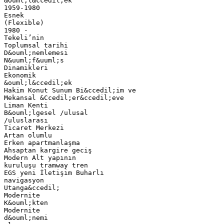
&Ouml;l&ccedil;ek
1959-1980
Esnek
(Flexible)
1980 -
Tekeli’nin
Toplumsal tarihi
D&ouml;nemlemesi
N&uuml;f&uuml;s
Dinamikleri
Ekonomik
&ouml;l&ccedil;ek
Hakim Konut Sunum Bi&ccedil;im ve
Mekansal &Ccedil;er&ccedil;eve
Liman Kenti
B&ouml;lgesel /ulusal
/uluslarası
Ticaret Merkezi
Artan olumlu
Erken apartmanlaşma
Ahsaptan kargire geciş
Modern Alt yapının
kuruluşu tramway tren
EGS yeni İletişim Buharlı
navigasyon
Utanga&ccedil;
Modernite
K&ouml;kten
Modernite
d&ouml;nemi