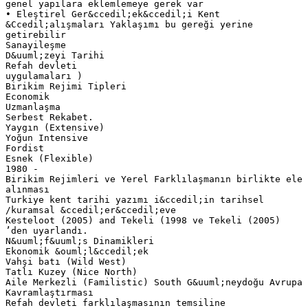
genel yapılara eklemlemeye gerek var
• Eleştirel Ger&ccedil;ek&ccedil;i Kent
&Ccedil;alışmaları Yaklaşımı bu gereği yerine
getirebilir
Sanayileşme
D&uuml;zeyi Tarihi
Refah devleti
uygulamaları )
Birikim Rejimi Tipleri
Economik
Uzmanlaşma
Serbest Rekabet.
Yaygın (Extensive)
Yoğun Intensive
Fordist
Esnek (Flexible)
1980 -
Birikim Rejimleri ve Yerel Farklılaşmanın birlikte ele
alınması
Turkiye kent tarihi yazımı i&ccedil;in tarihsel
/kuramsal &ccedil;er&ccedil;eve
Kesteloot (2005) and Tekeli (1998 ve Tekeli (2005)
’den uyarlandı.
N&uuml;f&uuml;s Dinamikleri
Ekonomik &ouml;l&ccedil;ek
Vahşi batı (Wild West)
Tatlı Kuzey (Nice North)
Aile Merkezli (Familistic) South G&uuml;neydoğu Avrupa
Kavramlaştırması
Refah devleti farklılaşmasının temsiline