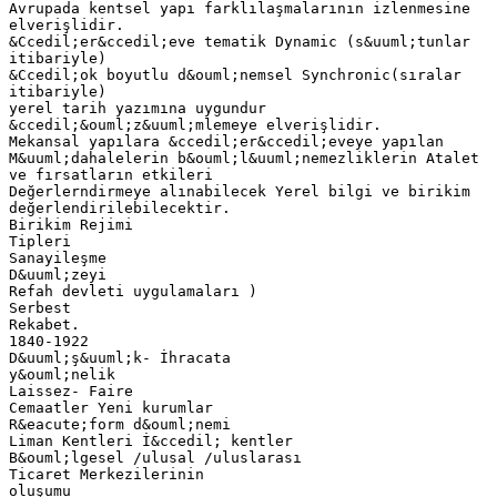
Avrupada kentsel yapı farklılaşmalarının izlenmesine
elverişlidir.
&Ccedil;er&ccedil;eve tematik Dynamic (s&uuml;tunlar
itibariyle)
&Ccedil;ok boyutlu d&ouml;nemsel Synchronic(sıralar
itibariyle)
yerel tarih yazımına uygundur
&ccedil;&ouml;z&uuml;mlemeye elverişlidir.
Mekansal yapılara &ccedil;er&ccedil;eveye yapılan
M&uuml;dahalelerin b&ouml;l&uuml;nemezliklerin Atalet
ve fırsatların etkileri
Değerlerndirmeye alınabilecek Yerel bilgi ve birikim
değerlendirilebilecektir.
Birikim Rejimi
Tipleri
Sanayileşme
D&uuml;zeyi
Refah devleti uygulamaları )
Serbest
Rekabet.
1840-1922
D&uuml;ş&uuml;k- İhracata
y&ouml;nelik
Laissez- Faire
Cemaatler Yeni kurumlar
R&eacute;form d&ouml;nemi
Liman Kentleri İ&ccedil; kentler
B&ouml;lgesel /ulusal /uluslarası
Ticaret Merkezilerinin
oluşumu