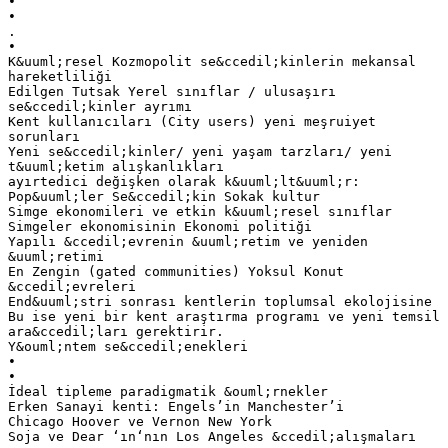
•
•
.
•
K&uuml;resel Kozmopolit se&ccedil;kinlerin mekansal
hareketliliği
Edilgen Tutsak Yerel sınıflar / ulusaşırı
se&ccedil;kinler ayrımı
Kent kullanıcıları (City users) yeni meşruiyet
sorunları
Yeni se&ccedil;kinler/ yeni yaşam tarzları/ yeni
t&uuml;ketim alışkanlıkları
ayırtedici değişken olarak k&uuml;lt&uuml;r:
Pop&uuml;ler Se&ccedil;kin Sokak kultur
Simge ekonomileri ve etkin k&uuml;resel sınıflar
Simgeler ekonomisinin Ekonomi politiği
Yapılı &ccedil;evrenin &uuml;retim ve yeniden
&uuml;retimi
En Zengin (gated communities) Yoksul Konut
&ccedil;evreleri
End&uuml;stri sonrası kentlerin toplumsal ekolojisine
Bu ise yeni bir kent araştırma programı ve yeni temsil
ara&ccedil;ları gerektirir.
Y&ouml;ntem se&ccedil;enekleri
•
•
İdeal tipleme paradigmatik &ouml;rnekler
Erken Sanayi kenti: Engels’in Manchester’i
Chicago Hoover ve Vernon New York
Soja ve Dear ‘ın‘nın Los Angeles &ccedil;alışmaları