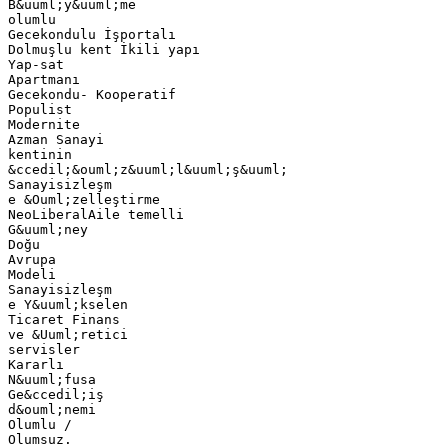
B&uuml;y&uuml;me
olumlu
Gecekondulu İşportalı
Dolmuşlu kent İkili yapı
Yap-sat
Apartmanı
Gecekondu- Kooperatif
Populist
Modernite
Azman Sanayi
kentinin
&ccedil;&ouml;z&uuml;l&uuml;ş&uuml;
Sanayisizleşm
e &Ouml;zelleştirme
NeoLiberalAile temelli
G&uuml;ney
Doğu
Avrupa
Modeli
Sanayisizleşm
e Y&uuml;kselen
Ticaret Finans
ve &Uuml;retici
servisler
Kararlı
N&uuml;fusa
Ge&ccedil;iş
d&ouml;nemi
Olumlu /
Olumsuz.