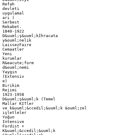
Refah
devleti
uygulamal
arı )
Serbest
Rekabet.
1840-1922
D&uuml;ş&uuml;kİhracata
y&ouml;nelik
LaissezFaire
Cemaatler
Yeni
kurumlar
R&eacute;form
d&ouml;nemi
Yaygın
(Extensiv
e)
Birikim
Rejimi
1923-1958
D&uuml;ş&uuml;k (Temel
Mallar KITler
ve k&uuml;&ccedil;&uuml;k &ouml;zel
işletleler
Yoğun
Intensive
Fordist +
K&uuml;&ccedil;&uuml;k