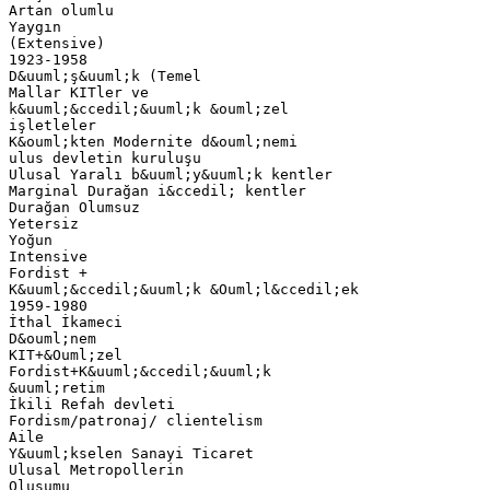
Artan olumlu
Yaygın
(Extensive)
1923-1958
D&uuml;ş&uuml;k (Temel
Mallar KITler ve
k&uuml;&ccedil;&uuml;k &ouml;zel
işletleler
K&ouml;kten Modernite d&ouml;nemi
ulus devletin kuruluşu
Ulusal Yaralı b&uuml;y&uuml;k kentler
Marginal Durağan i&ccedil; kentler
Durağan Olumsuz
Yetersiz
Yoğun
Intensive
Fordist +
K&uuml;&ccedil;&uuml;k &Ouml;l&ccedil;ek
1959-1980
İthal İkameci
D&ouml;nem
KIT+&Ouml;zel
Fordist+K&uuml;&ccedil;&uuml;k
&uuml;retim
İkili Refah devleti
Fordism/patronaj/ clientelism
Aile
Y&uuml;kselen Sanayi Ticaret
Ulusal Metropollerin
Oluşumu