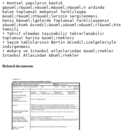
• Kentsel yapıların kaotik
g&ouml;r&uuml;n&uuml;m&uuml;n&uuml;n ardında
kalan toplumsal mekansal farklılaşma
&ouml;r&uuml;nt&uuml;lerinin sergilenmesi
Geniş b&ouml;lgelerde Toplumsal Farklılaşmanın
y&uuml;ksek &ccedil;&ouml;z&uuml;n&uuml;rl&uuml;kte
temsili
• Tahrif olmadan taşınabilir tekrarlanabilir
toplumsal harita &ouml;rnekleri
• Sayım tablolarının Bertin &Ccedil;izelgeleriyle
indirgenmesi
• Ankara ve İstanbul atlaslarından &ouml;rnekler
Related documents