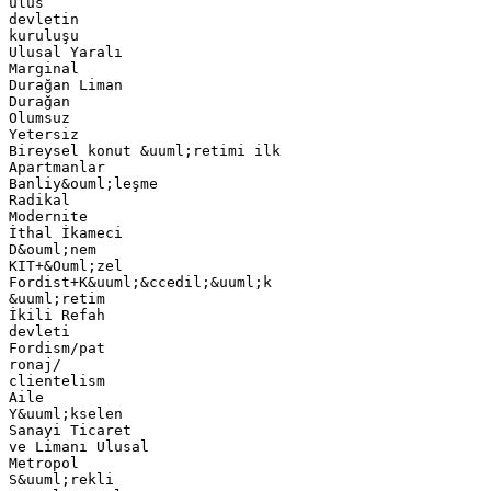
ulus
devletin
kuruluşu
Ulusal Yaralı
Marginal
Durağan Liman
Durağan
Olumsuz
Yetersiz
Bireysel konut &uuml;retimi ilk
Apartmanlar
Banliy&ouml;leşme
Radikal
Modernite
İthal İkameci
D&ouml;nem
KIT+&Ouml;zel
Fordist+K&uuml;&ccedil;&uuml;k
&uuml;retim
İkili Refah
devleti
Fordism/pat
ronaj/
clientelism
Aile
Y&uuml;kselen
Sanayi Ticaret
ve Limanı Ulusal
Metropol
S&uuml;rekli