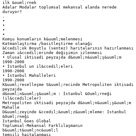
ilk &ouml;rnek
Adalar Modalar toplumsal mekansal alanda nerede
duruyor?
.
•
•
•
•
Komşu konumların k&uuml;melenmesi
Katmanlaştırma /basitleştirme olanağı
&Ccedil;ok Boyutlu (sentez) haritalarının hazırlanması
Zaman i&ccedil;erinde değişimin izlenmesi
• Ulusal iktisadi peyzajda d&ouml;n&uuml;ş&uuml;m
1990-2000
• İstanbul un il&ccedil;eleri
1990-2000
• İstanbul Mahalleleri
1990-2000
K&uuml;reselleşme S&uuml;recinde Metropoliten iktisadi
peyzajda
d&ouml;n&uuml;ş&uuml;m : İstanbul &Ouml;rneği
(il&ccedil;eler)
Metropoliten iktisadi peyzajda d&ouml;n&uuml;ş&uuml;m
Mahalle
D&uuml;zeyinde &ccedil;&ouml;z&uuml;mleme: İstanbul
&Ouml;rneği
Istanbul Goes Global
Toplumsal-Mekansal Farklılaşmanın
b&uuml;t&uuml;nc&uuml;l
temsili haitalanması