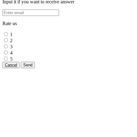
Input it if you want to receive answer
Rate us
1
2
3
4
5
Cancel
Send