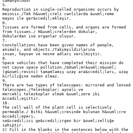
samanyoludur
5.
Reproduction in single-celled organisms occurs by
meiosis./Tek h&uuml;creli canlılarda &uuml;reme
mayoz ile ger&ccedil;ekleşir.
6.
Tissues are formed from cells, and organs are formed
from tissues./ H&uuml;crelerden dokular,
dokulardan ise organlar oluşur.
7.
Constellations have been given names of people,
animals, and objects./Takımyıldızlarına
insan, hayvan ve nesne adları verilmiştir.
8.
Space vehicles that have completed their mission do
not cause space pollution./&Ouml;mr&uuml;n&uuml;
(g&ouml;revini) tamamlamış uzay ara&ccedil;ları, uzay
kirliliğine neden olmaz.
9.
There are two types of telescopes: mirrored and lensed
telescopes./Teleskoplar; aynalı ve
mercekli teleskoplar olmak &uuml;zere iki
&ccedil;eşittir.
10.
The cell wall of the plant cell is selectively
permeable./ Bitki h&uuml;cresinde bulunan h&uuml;cre
&ccedil;eperi,
se&ccedil;ici ge&ccedil;irgen bir &ouml;zelliğe
sahiptir.
2) Fill in the blanks in the sentences below with the