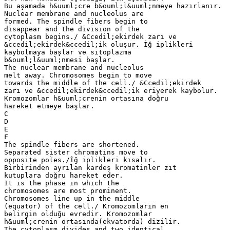
Bu aşamada h&uuml;cre b&ouml;l&uuml;nmeye hazırlanır.
Nuclear membrane and nucleolus are
formed. The spindle fibers begin to
disappear and the division of the
cytoplasm begins./ &Ccedil;ekirdek zarı ve
&ccedil;ekirdek&ccedil;ik oluşur. İğ iplikleri
kaybolmaya başlar ve sitoplazma
b&ouml;l&uuml;nmesi başlar.
The nuclear membrane and nucleolus
melt away. Chromosomes begin to move
towards the middle of the cell./ &Ccedil;ekirdek
zarı ve &ccedil;ekirdek&ccedil;ik eriyerek kaybolur.
Kromozomlar h&uuml;crenin ortasına doğru
hareket etmeye başlar.
C
D
E
F
The spindle fibers are shortened.
Separated sister chromatins move to
opposite poles./İğ iplikleri kısalır.
Birbirinden ayrılan kardeş kromatinler zıt
kutuplara doğru hareket eder.
It is the phase in which the
chromosomes are most prominent.
Chromosomes line up in the middle
(equator) of the cell./ Kromozomların en
belirgin olduğu evredir. Kromozomlar
h&uuml;crenin ortasında(ekvatorda) dizilir.
The cytoplasm divides and two identical