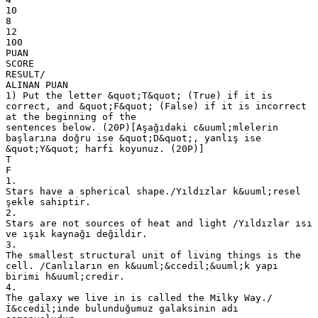
10
8
12
100
PUAN
SCORE
RESULT/
ALINAN PUAN
1) Put the letter &quot;T&quot; (True) if it is
correct, and &quot;F&quot; (False) if it is incorrect
at the beginning of the
sentences below. (20P)[Aşağıdaki c&uuml;mlelerin
başlarına doğru ise &quot;D&quot;, yanlış ise
&quot;Y&quot; harfi koyunuz. (20P)]
T
F
1.
Stars have a spherical shape./Yıldızlar k&uuml;resel
şekle sahiptir.
2.
Stars are not sources of heat and light /Yıldızlar ısı
ve ışık kaynağı değildir.
3.
The smallest structural unit of living things is the
cell. /Canlıların en k&uuml;&ccedil;&uuml;k yapı
birimi h&uuml;credir.
4.
The galaxy we live in is called the Milky Way./
İ&ccedil;inde bulunduğumuz galaksinin adı