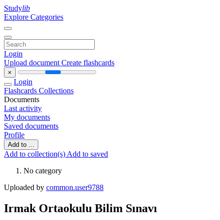
Study
lib
Explore Categories
Login
Upload document
Create flashcards
×
Login
Flashcards
Collections
Documents
Last activity
My documents
Saved documents
Profile
Add to ...
Add to collection(s)
Add to saved
No category
Uploaded by
common.user9788
Irmak Ortaokulu Bilim Sınavı