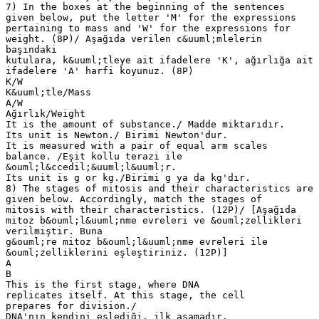
7) In the boxes at the beginning of the sentences
given below, put the letter 'M' for the expressions
pertaining to mass and 'W' for the expressions for
weight. (8P)/ Aşağıda verilen c&uuml;mlelerin
başındaki
kutulara, k&uuml;tleye ait ifadelere 'K', ağırlığa ait
ifadelere 'A' harfi koyunuz. (8P)
K/W
K&uuml;tle/Mass
A/W
Ağırlık/Weight
It is the amount of substance./ Madde miktarıdır.
Its unit is Newton./ Birimi Newton'dur.
It is measured with a pair of equal arm scales
balance. /Eşit kollu terazi ile
&ouml;l&ccedil;&uuml;l&uuml;r.
Its unit is g or kg./Birimi g ya da kg'dır.
8) The stages of mitosis and their characteristics are
given below. Accordingly, match the stages of
mitosis with their characteristics. (12P)/ [Aşağıda
mitoz b&ouml;l&uuml;nme evreleri ve &ouml;zellikleri
verilmiştir. Buna
g&ouml;re mitoz b&ouml;l&uuml;nme evreleri ile
&ouml;zelliklerini eşleştiriniz. (12P)]
A
B
This is the first stage, where DNA
replicates itself. At this stage, the cell
prepares for division./
DNA'nın kendini eşlediği, ilk aşamadır.