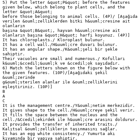
5) Put the letter &quot;P&quot; before the features
given below, which belong to plant cells, and the
letter &quot;A&quot;
before those belonging to animal cells. (4P)/ [Aşağıda
verilen &ouml;zelliklerden bitki h&uuml;cresine ait
olanların
başına &quot;B&quot;, hayvan h&uuml;cresine ait
olanların başına &quot;H&quot; harfi koyunuz. (4P)]
It has chloroplasts./ Kloroplast bulunur.
It has a cell wall./H&uuml;cre duvarı bulunur.
It has an angular shape./K&ouml;şeli bir şekle
sahiptir.
Their vacuoles are small and numerous./ Kofulları
k&uuml;&ccedil;&uuml;k ve &ccedil;ok sayıdadır.
6) Match the letters shown on the figure below with
the given features. (10P)/[Aşağıdaki şekil
&uuml;zerinde
g&ouml;sterilen alanlar ile &ouml;zelliklerini
eşleştiriniz. (10P)]
B
A
C
It is the management centre./Y&ouml;netim merkezidir.
It gives shape to the cell./H&uuml;creye şekil verir.
It fills the space between the nucleus and the
cell./&Ccedil;ekirdek ile h&uuml;cre arasını doldurur.
It provides the transfer of inherited traits./
Kalıtsal &ouml;zelliklerin taşınmasını sağlar.
It has an egg white consistency./ Yumurta akı
kıvamında bir yapıya sahiptir.