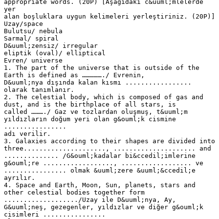
appropriate words. (20P) [Aşağıdaki c&uuml;mlelerde
yer
alan boşluklara uygun kelimeleri yerleştiriniz. (20P)]
Uzay/space
Bulutsu/ nebula
Sarmal/ spiral
D&uuml;zensiz/ irregular
eliptik (oval)/ elliptical
Evren/ universe
1. The part of the universe that is outside of the
Earth is defined as ……………./ Evrenin,
D&uuml;nya dışında kalan kısmı .................
olarak tanımlanır.
2. The celestial body, which is composed of gas and
dust, and is the birthplace of all stars, is
called ………./ Gaz ve tozlardan oluşmuş, t&uuml;m
yıldızların doğum yeri olan g&ouml;k cismine
................
adı verilir.
3. Galaxies according to their shapes are divided into
three....................., ..................... and
.............. /G&ouml;kadalar bi&ccedil;imlerine
g&ouml;re .................., .................. ve
................ olmak &uuml;zere &uuml;&ccedil;e
ayrılır.
4. Space and Earth, Moon, Sun, planets, stars and
other celestial bodies together form
.................../Uzay ile D&uuml;nya, Ay,
G&uuml;neş, gezegenler, yıldızlar ve diğer g&ouml;k
cisimleri ................