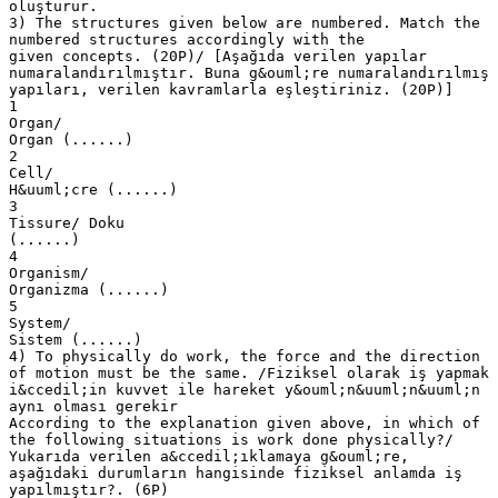
oluşturur.
3) The structures given below are numbered. Match the
numbered structures accordingly with the
given concepts. (20P)/ [Aşağıda verilen yapılar
numaralandırılmıştır. Buna g&ouml;re numaralandırılmış
yapıları, verilen kavramlarla eşleştiriniz. (20P)]
1
Organ/
Organ (......)
2
Cell/
H&uuml;cre (......)
3
Tissure/ Doku
(......)
4
Organism/
Organizma (......)
5
System/
Sistem (......)
4) To physically do work, the force and the direction
of motion must be the same. /Fiziksel olarak iş yapmak
i&ccedil;in kuvvet ile hareket y&ouml;n&uuml;n&uuml;n
aynı olması gerekir
According to the explanation given above, in which of
the following situations is work done physically?/
Yukarıda verilen a&ccedil;ıklamaya g&ouml;re,
aşağıdaki durumların hangisinde fiziksel anlamda iş
yapılmıştır?. (6P)