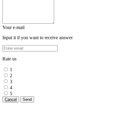
Your e-mail
Input it if you want to receive answer
Rate us
1
2
3
4
5
Cancel
Send