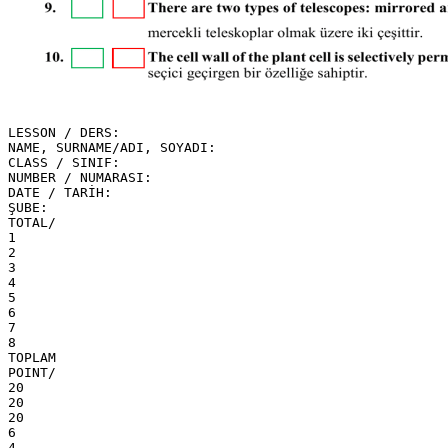
LESSON / DERS:
NAME, SURNAME/ADI, SOYADI:
CLASS / SINIF:
NUMBER / NUMARASI:
DATE / TARİH:
ŞUBE:
TOTAL/
1
2
3
4
5
6
7
8
TOPLAM
POINT/
20
20
20
6
4