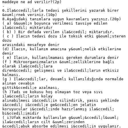
maddeye ne ad verilir?(2p)
-
6.İla&ccedil;larla tedavi şekillerini yazarak birer
&ouml;rnek veriniz.(10p)
8.Aşağıdaki tanımlara uygun kavramları yazınız.(20p)
( a) G&uuml;n boyunca verilmesi tavsiye edilen
ila&ccedil; miktarıdır
( b) ) Bir defada verilen ila&ccedil; miktarıdır.
( c ) İlacın tedavi dozu ile toksik etki g&ouml;steren
dozu
arasındaki mesafeye denir
(d) İlacın, kullanım amacına y&ouml;nelik etkilerine
denir
( e) İlacın, kullanılmaması gereken durumlara denir
(f ) Mikroorganizmaların &ouml;zelliklerine bağlı
olarak ila&ccedil;lara
diren&ccedil; gelişmesi ve ila&ccedil;ların etkisiz
kalması.
(g ) İla&ccedil;lar, devamlı kullanıldığında normalde
alınan cevabın
gittik&ccedil;e azalması.
(h )Tadı ve kokusu hoş olmayan toz veya sıvı
ila&ccedil;ların kolay
alınabilmesi i&ccedil;in silindirik, yassı şeklinde
i&ccedil; i&ccedil;e ge&ccedil;en jelatin
koruyucular i&ccedil;inde hazırlanmış ila&ccedil;
bi&ccedil;imidir
( i)Ufak miktarda kullanılan g&uuml;&ccedil;l&uuml;
ila&ccedil;ların cilt &uuml;zerinden
&ccedil;abuk absorbe edilmesi i&ccedil;in uygulanır.