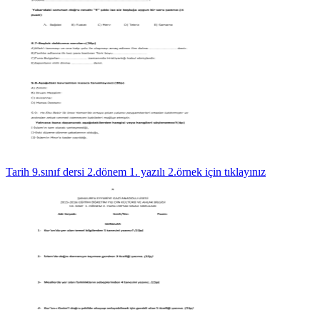
Tarih 9.sınıf dersi 2.dönem 1. yazılı 2.örnek için tıklayınız