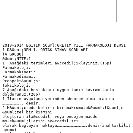
2013-2014 EĞİTİM &Ouml;ĞRETİM YILI FARMAKOLOJİ DERSİ
1.D&Ouml;NEM 1. ORTAK SINAV SORULARI
(A GRUBU)
&Uuml;NİTE:1
1. Aşağdaki terimleri a&ccedil;ıklayınız.(15p)
Farmakoloji:
Farmakokineti:
Farmakodinami:
Prospekt&uuml;s:
Toksikoloji:
7.Aşağıdaki boşlukları uygun tanım-kavram’larla
doldurunuz.(20p)
1-İlacın uygulama yerinden absorbe olma oranına
………………….. denir.
2-H&uuml;crede belirli bir makromolek&uuml;l&uuml;n
&ouml;zel bir kısmını
oluşturan ila&ccedil; veya endojen madde
molek&uuml;llerini se&ccedil;ici
olarak bağlayan noktaya……………………………….denir(anahtarkilit
uyumu)