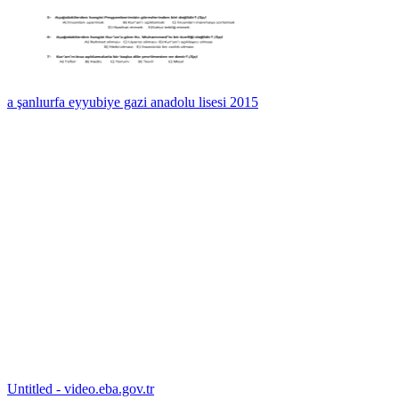
a şanlıurfa eyyubiye gazi anadolu lisesi 2015
Untitled - video.eba.gov.tr