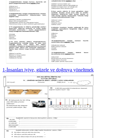
1-İnsanları iyiye, güzele ve doğruya yöneltmek