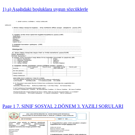
1) a) Aşağıdaki boşluklara uygun sözcüklerle
Page 1 7. SINIF SOSYAL 2.DÖNEM 3. YAZILI SORULARI