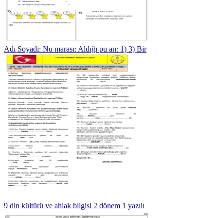
Adı Soyadı: Nu marası: Aldığı pu an: 1) 3) Bir
9 din kültürü ve ahlak bilgisi 2 dönem 1 yazılı