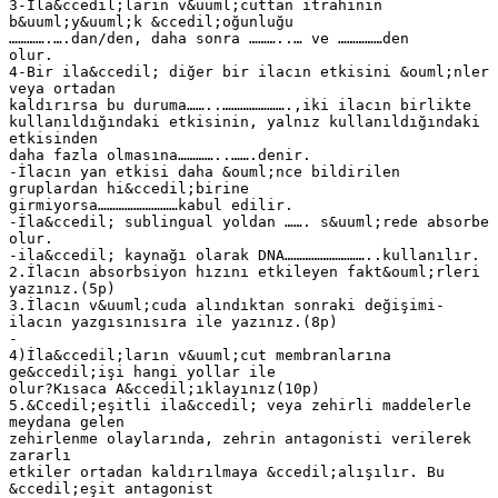
3-İla&ccedil;ların v&uuml;cuttan itrahının
b&uuml;y&uuml;k &ccedil;oğunluğu
………….….dan/den, daha sonra ………..… ve ……………den
olur.
4-Bir ila&ccedil; diğer bir ilacın etkisini &ouml;nler
veya ortadan
kaldırırsa bu duruma……..………………….,iki ilacın birlikte
kullanıldığındaki etkisinin, yalnız kullanıldığındaki
etkisinden
daha fazla olmasına…………..…….denir.
-İlacın yan etkisi daha &ouml;nce bildirilen
gruplardan hi&ccedil;birine
girmiyorsa………………………kabul edilir.
-İla&ccedil; sublingual yoldan ……. s&uuml;rede absorbe
olur.
-ila&ccedil; kaynağı olarak DNA………………………..kullanılır.
2.İlacın absorbsiyon hızını etkileyen fakt&ouml;rleri
yazınız.(5p)
3.İlacın v&uuml;cuda alındıktan sonraki değişimi-
ilacın yazgısınısıra ile yazınız.(8p)
-
4)İla&ccedil;ların v&uuml;cut membranlarına
ge&ccedil;işi hangi yollar ile
olur?Kısaca A&ccedil;ıklayınız(10p)
5.&Ccedil;eşitli ila&ccedil; veya zehirli maddelerle
meydana gelen
zehirlenme olaylarında, zehrin antagonisti verilerek
zararlı
etkiler ortadan kaldırılmaya &ccedil;alışılır. Bu
&ccedil;eşit antagonist