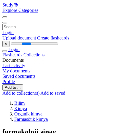
Study
lib
Explore Categories
Login
Upload document
Create flashcards
×
Login
Flashcards
Collections
Documents
Last activity
My documents
Saved documents
Profile
Add to ...
Add to collection(s)
Add to saved
Bilim
Kimya
Organik kimya
Farmasötik kimya
farmakoloji sinav