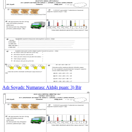
Adı Soyadı: Numarası: Aldığı puan: 3) Bir