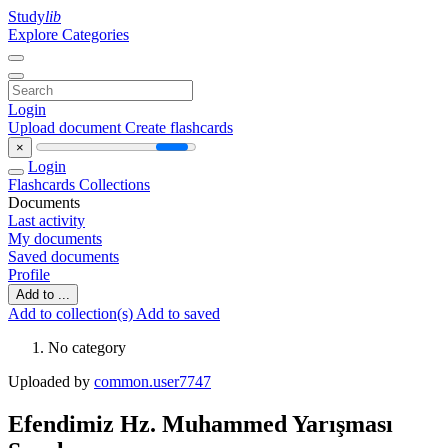
Study
lib
Explore Categories
Login
Upload document
Create flashcards
×
Login
Flashcards
Collections
Documents
Last activity
My documents
Saved documents
Profile
Add to ...
Add to collection(s)
Add to saved
No category
Uploaded by
common.user7747
Efendimiz Hz. Muhammed Yarışması