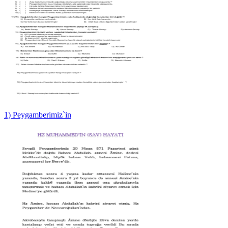
1) Peygamberimiz`in