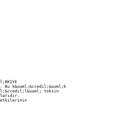
l;RKİYE
. Bu k&uuml;&ccedil;&uuml;k
l;&ccedil;l&uuml; toksin
larıdır.
etkilerinin