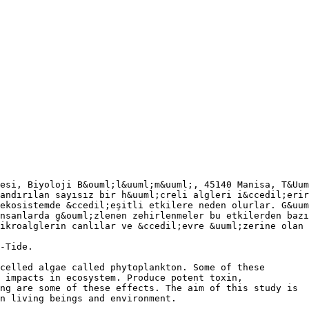
esi, Biyoloji B&ouml;l&uuml;m&uuml;, 45140 Manisa, T&Uum
andırılan sayısız bir h&uuml;creli algleri i&ccedil;erir
ekosistemde &ccedil;eşitli etkilere neden olurlar. G&uum
nsanlarda g&ouml;zlenen zehirlenmeler bu etkilerden bazı
ikroalglerin canlılar ve &ccedil;evre &uuml;zerine olan 
-Tide.
celled algae called phytoplankton. Some of these
 impacts in ecosystem. Produce potent toxin,
ng are some of these effects. The aim of this study is
n living beings and environment.