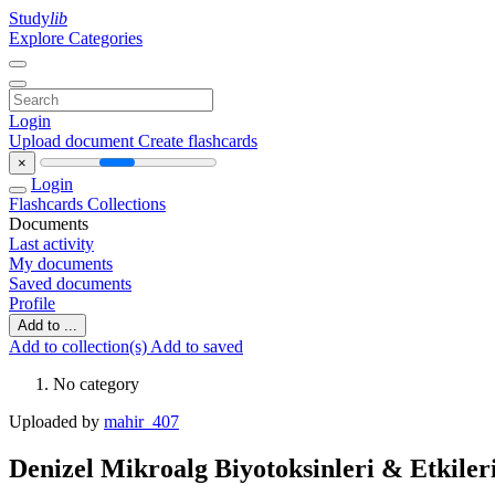
Study
lib
Explore Categories
Login
Upload document
Create flashcards
×
Login
Flashcards
Collections
Documents
Last activity
My documents
Saved documents
Profile
Add to ...
Add to collection(s)
Add to saved
No category
Uploaded by
mahir_407
Denizel Mikroalg Biyotoksinleri & Etkiler