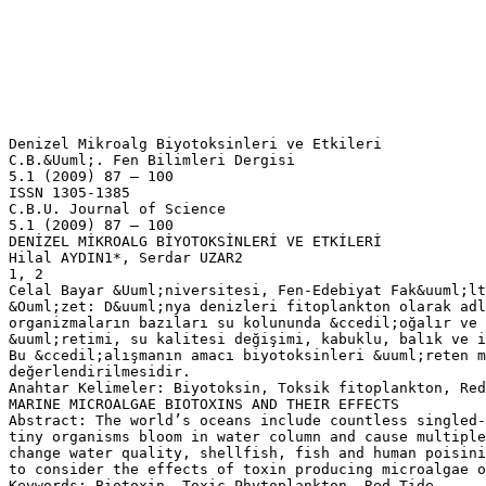
Denizel Mikroalg Biyotoksinleri ve Etkileri
C.B.&Uuml;. Fen Bilimleri Dergisi
5.1 (2009) 87 – 100
ISSN 1305-1385
C.B.U. Journal of Science
5.1 (2009) 87 – 100
DENİZEL MİKROALG BİYOTOKSİNLERİ VE ETKİLERİ
Hilal AYDIN1*, Serdar UZAR2
1, 2
Celal Bayar &Uuml;niversitesi, Fen-Edebiyat Fak&uuml;lt
&Ouml;zet: D&uuml;nya denizleri fitoplankton olarak adl
organizmaların bazıları su kolununda &ccedil;oğalır ve 
&uuml;retimi, su kalitesi değişimi, kabuklu, balık ve i
Bu &ccedil;alışmanın amacı biyotoksinleri &uuml;reten m
değerlendirilmesidir.
Anahtar Kelimeler: Biyotoksin, Toksik fitoplankton, Red
MARINE MICROALGAE BIOTOXINS AND THEIR EFFECTS
Abstract: The world’s oceans include countless singled-
tiny organisms bloom in water column and cause multiple
change water quality, shellfish, fish and human poisini
to consider the effects of toxin producing microalgae o
Keywords: Biotoxin, Toxic Phytoplankton, Red-Tide.