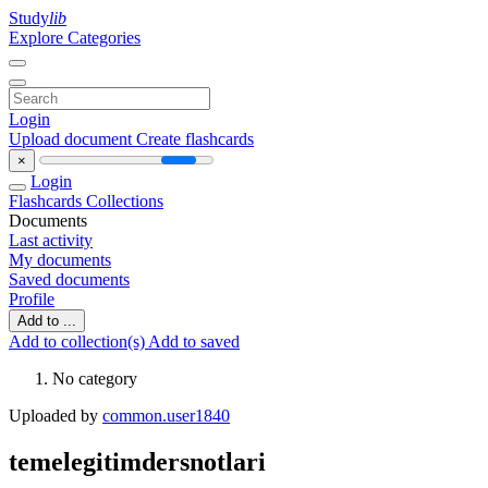
Study
lib
Explore Categories
Login
Upload document
Create flashcards
×
Login
Flashcards
Collections
Documents
Last activity
My documents
Saved documents
Profile
Add to ...
Add to collection(s)
Add to saved
No category
Uploaded by
common.user1840
temelegitimdersnotlari