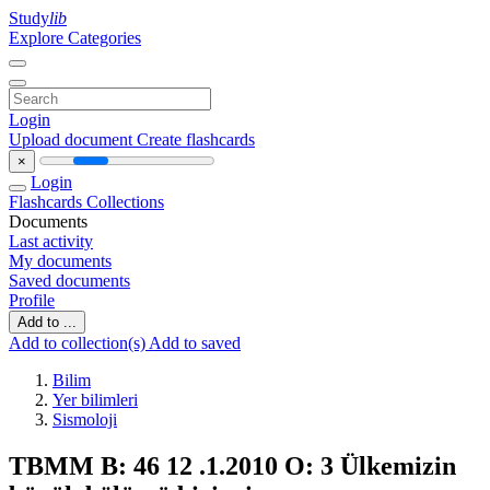
Study
lib
Explore Categories
Login
Upload document
Create flashcards
×
Login
Flashcards
Collections
Documents
Last activity
My documents
Saved documents
Profile
Add to ...
Add to collection(s)
Add to saved
Bilim
Yer bilimleri
Sismoloji
TBMM B: 46 12 .1.2010 O: 3 Ülkemizin