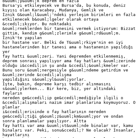
b&uuml;y&uuml;k deprem en fazla
Bursa'yı etkileyecek ve Bursa'da, bu konuda, deniz
kıyısı olan Karacabey, Mudanya, Gemlik ve
İznik G&ouml;l&uuml;'ndeki yerleşim birimleri en fazla
etkilenecek b&ouml;lgeler olarak ortaya
&ccedil;ıkıyor. Bu noktadaki
&ouml;rneklerden bir tanesini vermek istiyorum: Bizzat
gittim, kendim g&ouml;zlerimle g&ouml;rd&uuml;m.
İznik'te yapılan
bir hastane var. Belki de T&uuml;rkiye'nin en iyi
hastanelerinden bir tanesi ama o hastanenin yapıldığı
yer
fay hattı &uuml;zeri. Yani depremden etkilenmemiş,
deprem sonrası yapılıyor ama fay hatları &uuml;zerinde
olduğu i&ccedil;in şu anda &ccedil;&ouml;kmeler var.
Bunu soru &ouml;nergesiyle g&uuml;ndeme getirdim ve
&uuml;zerinde &ccedil;alışma
yapıldığını s&ouml;yl&uuml;yorlar.
İşte, bakın, depreme karşı tedbir alınmasını
s&ouml;ylerken... Bir kere, biz, yer altındaki
fayların
nereden ge&ccedil;ip ge&ccedil;mediğiyle ilgili o
&ccedil;alışmaları nazım imar planlarına koymuyoruz. O
planlar
i&ccedil;erisinde o fay hatlarının nereden
ge&ccedil;tiği g&ouml;z&uuml;km&uuml;yor ve ondan
sonra planlamalar yapılıyor. Altta
fay hattı var ama &uuml;st&uuml;nde binalar var, kamu
binaları var. Peki, sonu&ccedil;? Ne olacak? İnsanlar,
hayatlarını