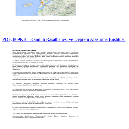
PDF, 809KB - Kandilli Rasathanesi ve Deprem Araştırma Enstitüsü