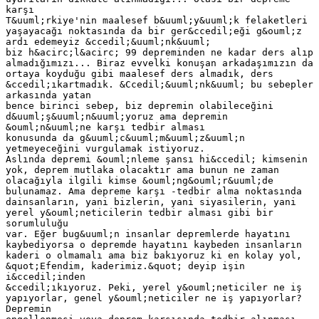
karşı
T&uuml;rkiye'nin maalesef b&uuml;y&uuml;k felaketleri
yaşayacağı noktasında da bir ger&ccedil;eği g&ouml;z
ardı edemeyiz &ccedil;&uuml;nk&uuml;
biz h&acirc;l&acirc; 99 depreminden ne kadar ders alıp
almadığımızı... Biraz evvelki konuşan arkadaşımızın da
ortaya koyduğu gibi maalesef ders almadık, ders
&ccedil;ıkartmadık. &Ccedil;&uuml;nk&uuml; bu sebepler
arkasında yatan
bence birinci sebep, biz depremin olabileceğini
d&uuml;ş&uuml;n&uuml;yoruz ama depremin
&ouml;n&uuml;ne karşı tedbir alması
konusunda da g&uuml;c&uuml;m&uuml;z&uuml;n
yetmeyeceğini vurgulamak istiyoruz.
Aslında depremi &ouml;nleme şansı hi&ccedil; kimsenin
yok, deprem mutlaka olacaktır ama bunun ne zaman
olacağıyla ilgili kimse &ouml;ng&ouml;r&uuml;de
bulunamaz. Ama depreme karşı -tedbir alma noktasında
dainsanların, yani bizlerin, yani siyasilerin, yani
yerel y&ouml;neticilerin tedbir alması gibi bir
sorumluluğu
var. Eğer bug&uuml;n insanlar depremlerde hayatını
kaybediyorsa o depremde hayatını kaybeden insanların
kaderi o olmamalı ama biz bakıyoruz ki en kolay yol,
&quot;Efendim, kaderimiz.&quot; deyip işin
i&ccedil;inden
&ccedil;ıkıyoruz. Peki, yerel y&ouml;neticiler ne iş
yapıyorlar, genel y&ouml;neticiler ne iş yapıyorlar?
Depremin