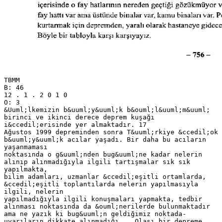
TBMM
B: 46
12 . 1 . 2 0 1 0
O: 3
&Uuml;lkemizin b&uuml;y&uuml;k b&ouml;l&uuml;m&uuml;
birinci ve ikinci derece deprem kuşağı
i&ccedil;erisinde yer almaktadır. 17
Ağustos 1999 depreminden sonra T&uuml;rkiye &ccedil;ok
b&uuml;y&uuml;k acılar yaşadı. Bir daha bu acıların
yaşanmaması
noktasında o g&uuml;nden bug&uuml;ne kadar nelerin
alınıp alınmadığıyla ilgili tartışmalar sık sık
yapılmakta,
bilim adamları, uzmanlar &ccedil;eşitli ortamlarda,
&ccedil;eşitli toplantılarda nelerin yapılmasıyla
ilgili, nelerin
yapılmadığıyla ilgili konuşmaları yapmakta, tedbir
alınması noktasında da &ouml;nerilerde bulunmaktadır
ama ne yazık ki bug&uuml;n geldiğimiz noktada-
uyarıların dikkate alınmadığı... Olası bir depreme