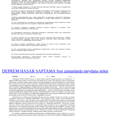
DEPREM HASAR SAPTAMA Son zamanlarda meydana gelen