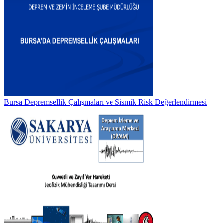
Bursa Depremsellik Çalışmaları ve Sismik Risk Değerlendirmesi