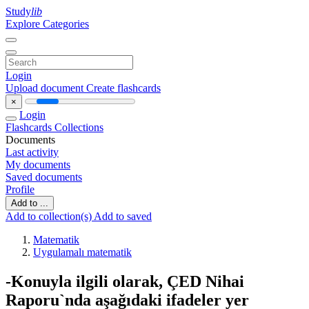
Study
lib
Explore Categories
Login
Upload document
Create flashcards
×
Login
Flashcards
Collections
Documents
Last activity
My documents
Saved documents
Profile
Add to ...
Add to collection(s)
Add to saved
Matematik
Uygulamalı matematik
-Konuyla ilgili olarak, ÇED Nihai
Raporu`nda aşağıdaki ifadeler yer