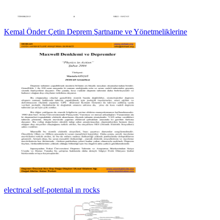
Kemal Önder Çetin Deprem Şartname ve Yönetmeliklerine
electrıcal self-potentıal ın rocks