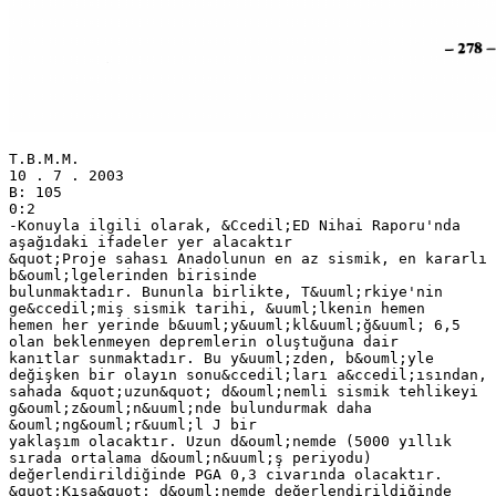
T.B.M.M.
10 . 7 . 2003
B: 105
0:2
-Konuyla ilgili olarak, &Ccedil;ED Nihai Raporu'nda
aşağıdaki ifadeler yer alacaktır
&quot;Proje sahası Anadolunun en az sismik, en kararlı
b&ouml;lgelerinden birisinde
bulunmaktadır. Bununla birlikte, T&uuml;rkiye'nin
ge&ccedil;miş sismik tarihi, &uuml;lkenin hemen
hemen her yerinde b&uuml;y&uuml;kl&uuml;ğ&uuml; 6,5
olan beklenmeyen depremlerin oluştuğuna dair
kanıtlar sunmaktadır. Bu y&uuml;zden, b&ouml;yle
değişken bir olayın sonu&ccedil;ları a&ccedil;ısından,
sahada &quot;uzun&quot; d&ouml;nemli sismik tehlikeyi
g&ouml;z&ouml;n&uuml;nde bulundurmak daha
&ouml;ng&ouml;r&uuml;l J bir
yaklaşım olacaktır. Uzun d&ouml;nemde (5000 yıllık
sırada ortalama d&ouml;n&uuml;ş periyodu)
değerlendirildiğinde PGA 0,3 civarında olacaktır.
&quot;Kısa&quot; d&ouml;nemde değerlendirildiğinde