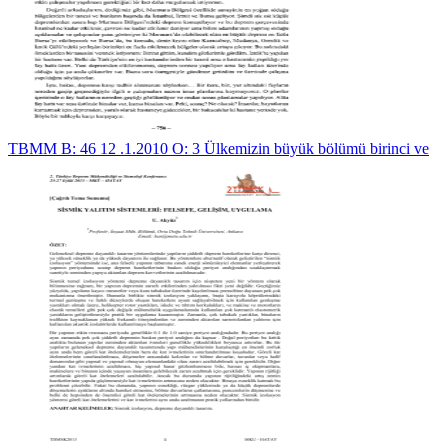
TBMM B: 46 12 .1.2010 O: 3 Ülkemizin büyük bölümü birinci ve