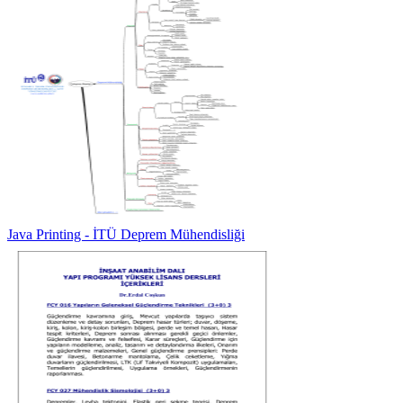
Java Printing - İTÜ Deprem Mühendisliği