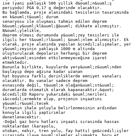
ise (yani yaklaşık 500 yıllık d&ouml;n&uuml;ş
periyodu) PGA 0,17 g değerinde olacaktır.
Bu bağlamda, proje alanındaki tesislerin tasarımında
en k&ouml;t&uuml; durum
senaryosu ile oluşması tahmin edilen deprem
b&uuml;y&uuml;kl&uuml;ğ&uuml; dikkate alınmıştır.
B&ouml;ylelikle,
deprem olması durumunda y&uuml;zey tesisleri ile
ilgili her t&uuml;rl&uuml; &ouml;nlem alınmıştır. Ek
olarak, proje alanında yapılan &ccedil;alışmalar, yer
y&uuml;zeyinin yaklaşık 1000 m altında
oluşturulacak depoların herhangi bir deprem
aktiv&uuml;esinden etkilenmeyeceğine işaret
etmektedir.
Bununla birlikte, kuyularda yery&uuml;z&uuml;nden
başlayıp depo ağzına kadar uzanan
hat boyunca farklı derinliklerde emniyet vanaları
olacaktır. Bu vanalar sadece deprem
esnasında değil, t&uuml;m olağan&uuml;st&uuml;
durumlarda otomatik olarak kapanacaktır.&quot;
&Ccedil;ED Raporu yukarıdaki &ouml;nerileri
i&ccedil;ermekte olup, projenin inşaatını
y&uuml;r&uuml;tecek
firmanın ihale yoluyla belirlenmesinin ardından
konuyla ilgili yaptırımlar
denetlenecektir.
-Doğal gaz boru hatları inşaatı sırasında hassas
noktalardan (karayolu,
otoban, nehir, tren yolu, fay hattı) ge&ccedil;işler
sırasında ilave &ouml;nlemler alınmakta, boru et