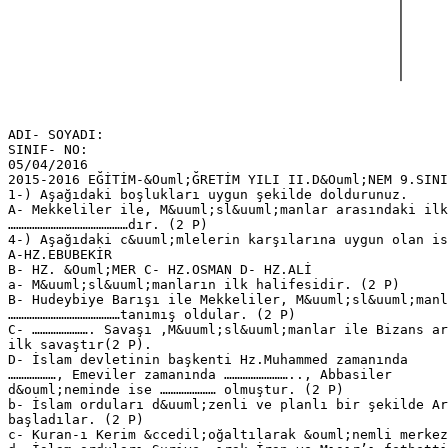
ADI- SOYADI:
SINIF- NO:
05/04/2016
2015-2016 EĞİTİM-&Ouml;ĞRETİM YILI II.D&Ouml;NEM 9.SINI
1-) Aşağıdaki boşlukları uygun şekilde doldurunuz.
A- Mekkeliler ile, M&uuml;sl&uuml;manlar arasındaki ilk
………………………………………dır. (2 P)
4-) Aşağıdaki c&uuml;mlelerin karşılarına uygun olan is
A-HZ.EBUBEKİR
B- HZ. &Ouml;MER C- HZ.OSMAN D- HZ.ALİ
a- M&uuml;sl&uuml;manların ilk halifesidir. (2 P)
B- Hudeybiye Barışı ile Mekkeliler, M&uuml;sl&uuml;manl
……………………………………tanımış oldular. (2 P)
C- …………………. Savaşı ,M&uuml;sl&uuml;manlar ile Bizans ar
ilk savaştır(2 P).
D- İslam devletinin başkenti Hz.Muhammed zamanında
………………, Emeviler zamanında …………………….., Abbasiler
d&ouml;neminde ise ………………… olmuştur. (2 P)
b- İslam orduları d&uuml;zenli ve planlı bir şekilde Ar
başladılar. (2 P)
c- Kuran-ı Kerim &ccedil;oğaltılarak &ouml;nemli merkez