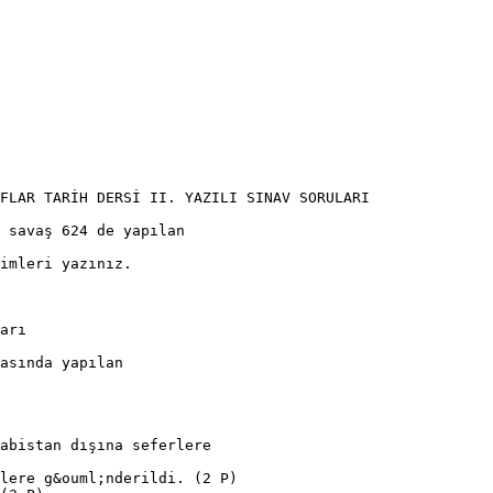
FLAR TARİH DERSİ II. YAZILI SINAV SORULARI
 savaş 624 de yapılan
imleri yazınız.
arı
asında yapılan
abistan dışına seferlere
lere g&ouml;nderildi. (2 P)