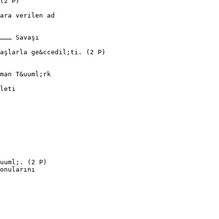
(2 P)
ara verilen ad
……… Savaşı
aşlarla ge&ccedil;ti. (2 P)
man T&uuml;rk
leti
uuml;. (2 P)
onularını