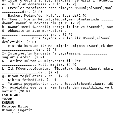
d- İslam orduları Suriye, ırak.İran ve Mısır’ı fethetti
e- İlk İslam donanması kuruldu. (2 P)
E- Emeviler tarafından arap olmayan M&uuml;sl&uuml;manl
…………………………dır. (2 P)
f- Başkent Medine’den Kufe’ye taşındı(2 P)
F- T&uuml;rklerin M&uuml;sl&uuml;man olmalarında ………………
d&ouml;n&uuml;m noktası olmuştur. (2 P)
h- D&ouml;nemi i&ccedil; karışıklıklar ve i&ccedil; sav
G- Abbasilerin ilim merkezlerine
……………………..………………………….denir. . (2 P)
H- ……………………….. Orta Asya’da kurulan ilk M&uuml;sl&uuml;
devletidir. (2 P)
I- Mısırda kurulan ilk M&uuml;sl&uuml;man T&uuml;rk dev
………………………………………. dır. (2 P)
İ- İslamiyet’in Hindistan’a yayılmasını ……………………………….
sağlamışlardır. (2 P)
K- Tarihte sultan &uuml;nvanını ilk kez
……………………………………….. kullanmıştır. (2 P)
L- İlk M&uuml;sl&uuml;man T&uuml;rk h&uuml;k&uuml;mdarı
………………………………………………dır. (2 P)
g- Divan teşkilatını kurdu. (2 P)
ı- Kıbrıs fethedildi. (2 P)
i- Yalancı peygamberler sorunu &ccedil;&ouml;z&uuml;ld&
5-) Aşağıdaki eserlerin kim tarafından yazıldığını ve k
yazınız.(20 P)
ESRİN ADI
YAZARI
KONUSU
Kutatgu Bilig
Divan-ı Lugatit