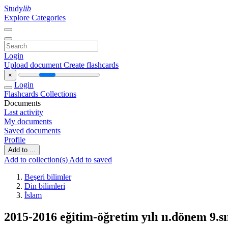
Study
lib
Explore Categories
Login
Upload document
Create flashcards
×
Login
Flashcards
Collections
Documents
Last activity
My documents
Saved documents
Profile
Add to ...
Add to collection(s)
Add to saved
Beşeri bilimler
Din bilimleri
İslam
2015-2016 eğitim-öğretim yılı ıı.dönem 9.sı