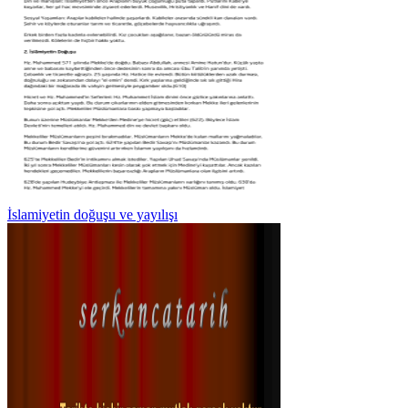
İslamiyetin doğuşu ve yayılışı