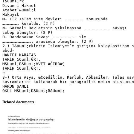
T&uuml;rk
Divan-ı Hikmet
Atabet’&uuml;l
Hakayık
M- İlk İslam site devleti …………………… sonucunda
………………… kuruldu. (2 P)
N- Gazneli Devletinin yıkılmasına …………………………… savaşı
sebep olmuştur. (2 P)
O- Dandanakan Savaşı ………………………… ile
………………………………. arasında olmuştur. (2 P)
2-) T&uuml;rklerin İslamiyet’e girişini kolaylaştıran s
abcd-
HANİFİ KARATAŞ
TARİH &Ouml;ĞRT.
M&Uuml;R&Uuml;VVET AĞIRBAŞ
TARİH &Ouml;ĞRT.
e-
3-) Orta Asya, &Ccedil;in, Karluk, Abbasiler, Talas sav
kavramlarını kullanarak bir paragraflık metin oluşturun
HARUN ŞANLI
Related documents