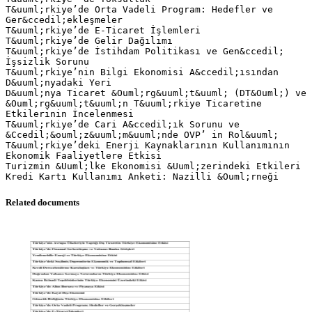
T&uuml;rkiye’de Orta Vadeli Program: Hedefler ve
Ger&ccedil;ekleşmeler
T&uuml;rkiye’de E-Ticaret İşlemleri
T&uuml;rkiye’de Gelir Dağılımı
T&uuml;rkiye’de İstihdam Politikası ve Gen&ccedil;
İşsizlik Sorunu
T&uuml;rkiye’nin Bilgi Ekonomisi A&ccedil;ısından
D&uuml;nyadaki Yeri
D&uuml;nya Ticaret &Ouml;rg&uuml;t&uuml; (DT&Ouml;) ve
&Ouml;rg&uuml;t&uuml;n T&uuml;rkiye Ticaretine
Etkilerinin İncelenmesi
T&uuml;rkiye’de Cari A&ccedil;ık Sorunu ve
&Ccedil;&ouml;z&uuml;m&uuml;nde OVP’ in Rol&uuml;
T&uuml;rkiye’deki Enerji Kaynaklarının Kullanımının
Ekonomik Faaliyetlere Etkisi
Turizmin &Uuml;lke Ekonomisi &Uuml;zerindeki Etkileri
Related documents