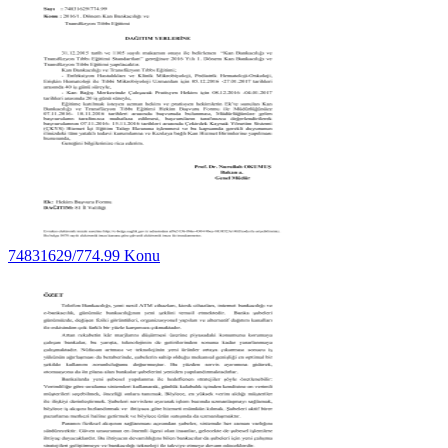
74831629/774.99 Konu