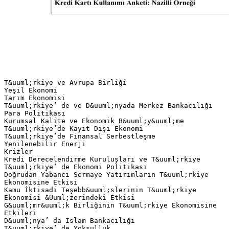
T&uuml;rkiye ve Avrupa Birliği
Yeşil Ekonomi
Tarım Ekonomisi
T&uuml;rkiye’ de ve D&uuml;nyada Merkez Bankacılığı
Para Politikası
Kurumsal Kalite ve Ekonomik B&uuml;y&uuml;me
T&uuml;rkiye’de Kayıt Dışı Ekonomi
T&uuml;rkiye’de Finansal Serbestleşme
Yenilenebilir Enerji
Krizler
Kredi Derecelendirme Kuruluşları ve T&uuml;rkiye
T&uuml;rkiye’ de Ekonomi Politikası
Doğrudan Yabancı Sermaye Yatırımların T&uuml;rkiye
Ekonomisine Etkisi
Kamu İktisadi Teşebb&uuml;slerinin T&uuml;rkiye
Ekonomisi &Uuml;zerindeki Etkisi
G&uuml;mr&uuml;k Birliğinin T&uuml;rkiye Ekonomisine
Etkileri
D&uuml;nya’ da İslam Bankacılığı
T&uuml;rkiye’ de Yoksulluk