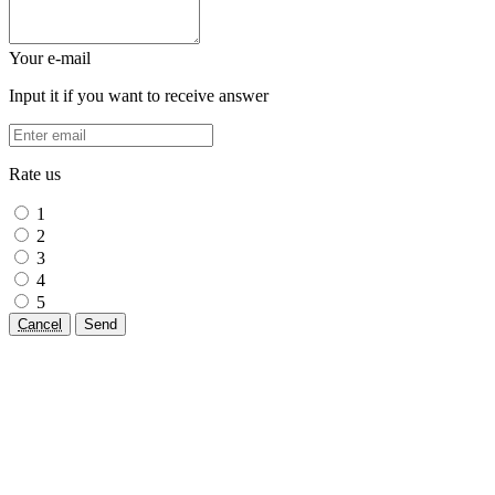
Your e-mail
Input it if you want to receive answer
Rate us
1
2
3
4
5
Cancel
Send