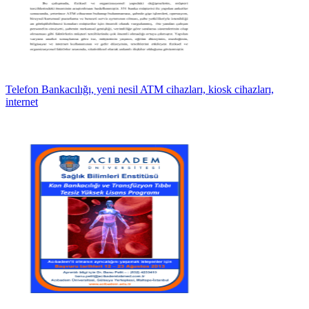
Telefon Bankacılığı, yeni nesil ATM cihazları, kiosk cihazları,
internet