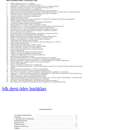
bfk dersi ödev başlıkları