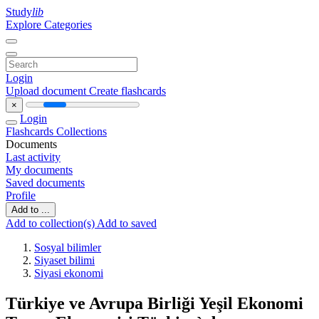
Study
lib
Explore Categories
Login
Upload document
Create flashcards
×
Login
Flashcards
Collections
Documents
Last activity
My documents
Saved documents
Profile
Add to ...
Add to collection(s)
Add to saved
Sosyal bilimler
Siyaset bilimi
Siyasi ekonomi
Türkiye ve Avrupa Birliği Yeşil Ekonomi