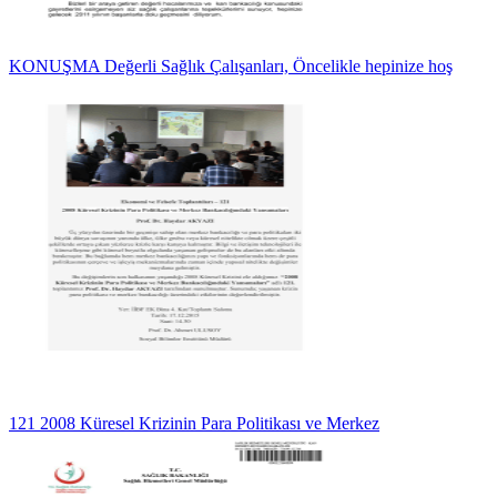
KONUŞMA Değerli Sağlık Çalışanları, Öncelikle hepinize hoş
121 2008 Küresel Krizinin Para Politikası ve Merkez