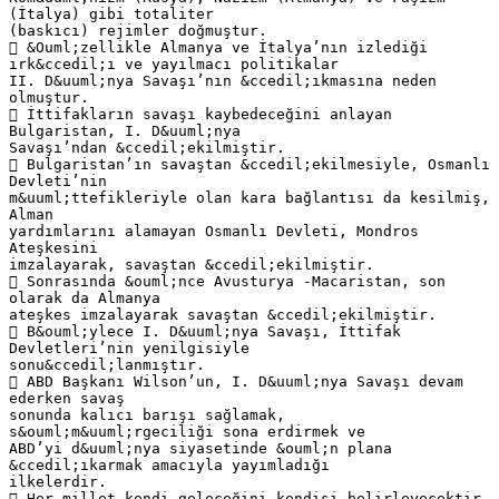
(İtalya) gibi totaliter
(baskıcı) rejimler doğmuştur.
 &Ouml;zellikle Almanya ve İtalya’nın izlediği
ırk&ccedil;ı ve yayılmacı politikalar
II. D&uuml;nya Savaşı’nın &ccedil;ıkmasına neden
olmuştur.
 İttifakların savaşı kaybedeceğini anlayan
Bulgaristan, I. D&uuml;nya
Savaşı’ndan &ccedil;ekilmiştir.
 Bulgaristan’ın savaştan &ccedil;ekilmesiyle, Osmanlı
Devleti’nin
m&uuml;ttefikleriyle olan kara bağlantısı da kesilmiş,
Alman
yardımlarını alamayan Osmanlı Devleti, Mondros
Ateşkesini
imzalayarak, savaştan &ccedil;ekilmiştir.
 Sonrasında &ouml;nce Avusturya -Macaristan, son
olarak da Almanya
ateşkes imzalayarak savaştan &ccedil;ekilmiştir.
 B&ouml;ylece I. D&uuml;nya Savaşı, İttifak
Devletleri’nin yenilgisiyle
sonu&ccedil;lanmıştır.
 ABD Başkanı Wilson’un, I. D&uuml;nya Savaşı devam
ederken savaş
sonunda kalıcı barışı sağlamak,
s&ouml;m&uuml;rgeciliği sona erdirmek ve
ABD’yi d&uuml;nya siyasetinde &ouml;n plana
&ccedil;ıkarmak amacıyla yayımladığı
ilkelerdir.
 Her millet kendi geleceğini kendisi belirleyecektir.