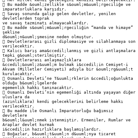
 Bu madde &ouml;zellikle s&ouml;m&uuml;rgeciliğe ve
imparatorluklara karşıdır.
 Savaş sonunda galip gelen devletler, yenilen
devletlerden toprak
ve savaş tazminatı almayacaklardır.
 Bu madde s&ouml;m&uuml;rgeciliğin “manda ve himaye”
şekline
d&ouml;n&uuml;şmesine neden olmuştur.
 Devletlerarası gizli diplomasiye ve silahlanmaya son
verilecektir.
 Kalıcı barış ama&ccedil;lanmış ve gizli antlaşmalara
tepki g&ouml;sterilmiştir.
 Devletlerarası anlaşmazlıklara
&ccedil;&ouml;z&uuml;m bulmak i&ccedil;in Cemiyet-i
Akvam (Milletler Cemiyeti) adıyla bir &ouml;rg&uuml;t
kurulacaktır.
 Osmanlı Devleti’ne T&uuml;rklerin &ccedil;oğunlukta
olduğu b&ouml;lgelerde
egemenlik hakkı tanınacaktır.
 Osmanlı Devleti’nin egemenliği altında yaşayan diğer
uluslara da
(azınlıklara) kendi geleceklerini belirleme hakkı
verilecektir.
 Bu madde ile Osmanlı İmparatorluğu bağımsız
devletlere
b&ouml;l&uuml;nmek istenmiştir. Ermeniler, Rumlar ve
Araplar devlet kurmak
i&ccedil;in hazırlıklara başlamışlardır.
 Boğazlar, b&uuml;t&uuml;n d&uuml;nya ticaret