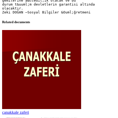
gemilerine a&ccedil;ık olacak ve bu
durum t&uuml;m devletlerin garantisi altında
olacaktır.
Related documents
çanakkale zaferi