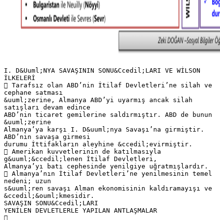
I. D&Uuml;NYA SAVAŞININ SONU&Ccedil;LARI VE WİLSON
İLKELERİ
 Tarafsız olan ABD’nin İtilaf Devletleri’ne silah ve
cephane satması
&uuml;zerine, Almanya ABD’yi uyarmış ancak silah
satışları devam edince
ABD’nin ticaret gemilerine saldırmıştır. ABD de bunun
&uuml;zerine
Almanya’ya karşı I. D&uuml;nya Savaşı’na girmiştir.
ABD’nin savaşa girmesi
durumu İttifakların aleyhine &ccedil;evirmiştir.
 Amerikan kuvvetlerinin de katılmasıyla
g&uuml;&ccedil;lenen İtilaf Devletleri,
Almanya’yı batı cephesinde yenilgiye uğratmışlardır.
 Almanya’nın İtilaf Devletleri’ne yenilmesinin temel
nedeni; uzun
s&uuml;ren savaşı Alman ekonomisinin kaldıramayışı ve
&ccedil;&ouml;kmesidir.
SAVAŞIN SONU&Ccedil;LARI
YENİLEN DEVLETLERLE YAPILAN ANTLAŞMALAR
