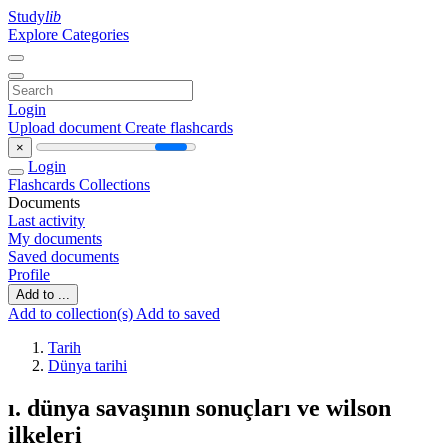
Study
lib
Explore Categories
Login
Upload document
Create flashcards
×
Login
Flashcards
Collections
Documents
Last activity
My documents
Saved documents
Profile
Add to ...
Add to collection(s)
Add to saved
Tarih
Dünya tarihi
ı. dünya savaşının sonuçları ve wilson
ilkeleri