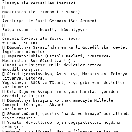
Almanya ile Versailles (Versay)

Macaristan ile Trianon (Triyanon)

Avusturya ile Saint Germain (Sen Jermen)

Bulgaristan ile Neuilly (N&ouml;yyi)

Osmanlı Devleti ile Sevres (Sevr)
WİLSON İLKELERİ
 D&uuml;nya Savaşı’ndan en karlı &ccedil;ıkan devlet
İngiltere olmuştur.
 İmparatorluklar (Osmanlı Devleti, Avusturya-
Macaristan, Rus &Ccedil;arlığı,
Alman) yıkılmıştır. Milli devletler ortaya
&ccedil;ıkmıştır.
 &Ccedil;ekoslovakya, Avusturya, Macaristan, Polonya,
Litvanya, Letonya,
Yugoslavya, SSCB ve T&uuml;rkiye gibi yeni devletler
kurulmuştur.
 Orta Doğu ve Avrupa’nın siyasi haritası yeniden
&ccedil;izilmiştir.
 D&uuml;nya barışını korumak amacıyla Milletler
Cemiyeti (Cemiyet-i Akvam)
kurulmuştur.
 S&ouml;m&uuml;rgecilik “manda ve himaye” adı altında
devam etmiştir
 Yenilen devletlerde rejim değişiklikleri meydana
gelmiştir.
Kom&uuml;nizm (Rusya), Nazizm (Almanya) ve Faşizm