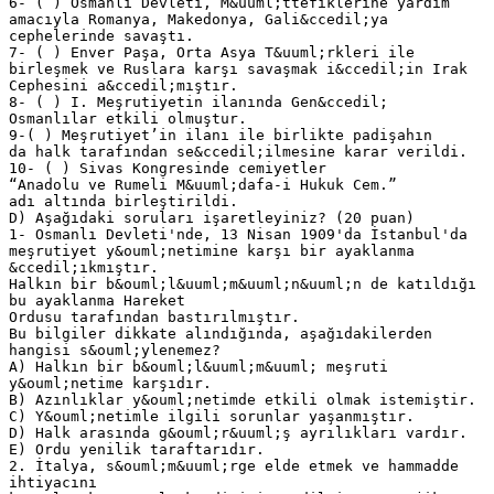
6- ( ) Osmanlı Devleti, M&uuml;ttefiklerine yardım
amacıyla Romanya, Makedonya, Gali&ccedil;ya
cephelerinde savaştı.
7- ( ) Enver Paşa, Orta Asya T&uuml;rkleri ile
birleşmek ve Ruslara karşı savaşmak i&ccedil;in Irak
Cephesini a&ccedil;mıştır.
8- ( ) I. Meşrutiyetin ilanında Gen&ccedil;
Osmanlılar etkili olmuştur.
9-( ) Meşrutiyet’in ilanı ile birlikte padişahın
da halk tarafından se&ccedil;ilmesine karar verildi.
10- ( ) Sivas Kongresinde cemiyetler
“Anadolu ve Rumeli M&uuml;dafa-i Hukuk Cem.”
adı altında birleştirildi.
D) Aşağıdaki soruları işaretleyiniz? (20 puan)
1- Osmanlı Devleti'nde, 13 Nisan 1909'da İstanbul'da
meşrutiyet y&ouml;netimine karşı bir ayaklanma
&ccedil;ıkmıştır.
Halkın bir b&ouml;l&uuml;m&uuml;n&uuml;n de katıldığı
bu ayaklanma Hareket
Ordusu tarafından bastırılmıştır.
Bu bilgiler dikkate alındığında, aşağıdakilerden
hangisi s&ouml;ylenemez?
A) Halkın bir b&ouml;l&uuml;m&uuml; meşruti
y&ouml;netime karşıdır.
B) Azınlıklar y&ouml;netimde etkili olmak istemiştir.
C) Y&ouml;netimle ilgili sorunlar yaşanmıştır.
D) Halk arasında g&ouml;r&uuml;ş ayrılıkları vardır.
E) Ordu yenilik taraftarıdır.
2. İtalya, s&ouml;m&uuml;rge elde etmek ve hammadde
ihtiyacını