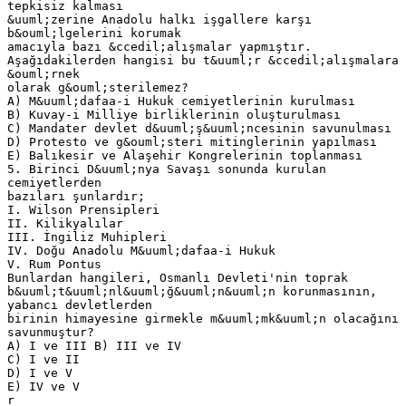
tepkisiz kalması
&uuml;zerine Anadolu halkı işgallere karşı
b&ouml;lgelerini korumak
amacıyla bazı &ccedil;alışmalar yapmıştır.
Aşağıdakilerden hangisi bu t&uuml;r &ccedil;alışmalara
&ouml;rnek
olarak g&ouml;sterilemez?
A) M&uuml;dafaa-i Hukuk cemiyetlerinin kurulması
B) Kuvay-i Milliye birliklerinin oluşturulması
C) Mandater devlet d&uuml;ş&uuml;ncesinin savunulması
D) Protesto ve g&ouml;steri mitinglerinin yapılması
E) Balıkesir ve Alaşehir Kongrelerinin toplanması
5. Birinci D&uuml;nya Savaşı sonunda kurulan
cemiyetlerden
bazıları şunlardır;
I. Wilson Prensipleri
II. Kilikyalılar
III. İngiliz Muhipleri
IV. Doğu Anadolu M&uuml;dafaa-i Hukuk
V. Rum Pontus
Bunlardan hangileri, Osmanlı Devleti'nin toprak
b&uuml;t&uuml;nl&uuml;ğ&uuml;n&uuml;n korunmasının,
yabancı devletlerden
birinin himayesine girmekle m&uuml;mk&uuml;n olacağını
savunmuştur?
A) I ve III B) III ve IV
C) I ve II
D) I ve V
E) IV ve V
r