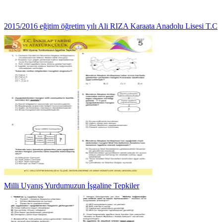
2015/2016 eğitim öğretim yılı Ali RIZA Karaata Anadolu Lisesi T.C
Milli Uyanış Yurdumuzun İşgaline Tepkiler