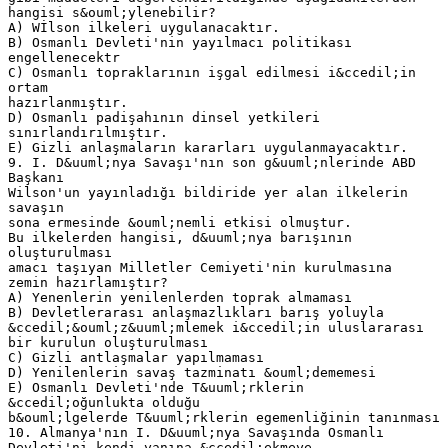
hangisi s&ouml;ylenebilir?
A) Wİlson ilkeleri uygulanacaktır.
B) Osmanlı Devleti'nin yayılmacı politikası
engellenecektr
C) Osmanlı topraklarının işgal edilmesi i&ccedil;in
ortam
hazırlanmıştır.
D) Osmanlı padişahının dinsel yetkileri
sınırlandırılmıştır.
E) Gizli anlaşmaların kararları uygulanmayacaktır.
9. I. D&uuml;nya Savaşı'nın son g&uuml;nlerinde ABD
Başkanı
Wilson'un yayınladığı bildiride yer alan ilkelerin
savaşın
sona ermesinde &ouml;nemli etkisi olmuştur.
Bu ilkelerden hangisi, d&uuml;nya barışının
oluşturulması
amacı taşıyan Milletler Cemiyeti'nin kurulmasına
zemin hazırlamıştır?
A) Yenenlerin yenilenlerden toprak almaması
B) Devletlerarası anlaşmazlıkları barış yoluyla
&ccedil;&ouml;z&uuml;mlemek i&ccedil;in uluslararası
bir kurulun oluşturulması
C) Gizli antlaşmalar yapılmaması
D) Yenilenlerin savaş tazminatı &ouml;dememesi
E) Osmanlı Devleti'nde T&uuml;rklerin
&ccedil;oğunlukta olduğu
b&ouml;lgelerde T&uuml;rklerin egemenliğinin tanınması
10. Almanya'nın I. D&uuml;nya Savaşında Osmanlı
Devleti'ni kendi yanına &ccedil;ekmeye