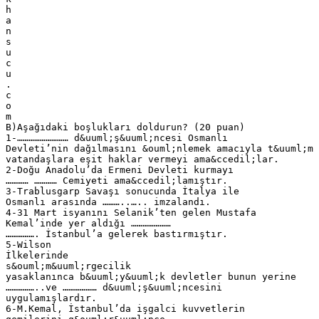
h
a
n
s
u
c
u
.
c
o
m
B)Aşağıdaki boşlukları doldurun? (20 puan)
1-……………………… d&uuml;ş&uuml;ncesi Osmanlı
Devleti’nin dağılmasını &ouml;nlemek amacıyla t&uuml;m
vatandaşlara eşit haklar vermeyi ama&ccedil;lar.
2-Doğu Anadolu’da Ermeni Devleti kurmayı
………… ………… Cemiyeti ama&ccedil;lamıştır.
3-Trablusgarp Savaşı sonucunda İtalya ile
Osmanlı arasında ………..….. imzalandı.
4-31 Mart isyanını Selanik’ten gelen Mustafa
Kemal’inde yer aldığı …………………
……………. İstanbul’a gelerek bastırmıştır.
5-Wilson
İlkelerinde
s&ouml;m&uuml;rgecilik
yasaklanınca b&uuml;y&uuml;k devletler bunun yerine
……………..ve ……………… d&uuml;ş&uuml;ncesini
uygulamışlardır.
6-M.Kemal, İstanbul’da işgalci kuvvetlerin