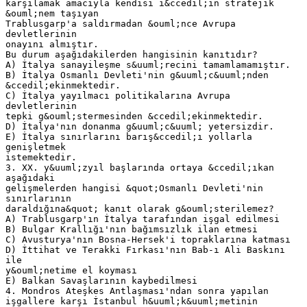
karşılamak amacıyla kendisi i&ccedil;in stratejik
&ouml;nem taşıyan
Trablusgarp'a saldırmadan &ouml;nce Avrupa
devletlerinin
onayını almıştır.
Bu durum aşağıdakilerden hangisinin kanıtıdır?
A) İtalya sanayileşme s&uuml;recini tamamlamamıştır.
B) İtalya Osmanlı Devleti'nin g&uuml;c&uuml;nden
&ccedil;ekinmektedir.
C) İtalya yayılmacı politikalarına Avrupa
devletlerinin
tepki g&ouml;stermesinden &ccedil;ekinmektedir.
D) İtalya'nın donanma g&uuml;c&uuml; yetersizdir.
E) İtalya sınırlarını barış&ccedil;ı yollarla
genişletmek
istemektedir.
3. XX. y&uuml;zyıl başlarında ortaya &ccedil;ıkan
aşağıdaki
gelişmelerden hangisi &quot;Osmanlı Devleti'nin
sınırlarının
daraldığına&quot; kanıt olarak g&ouml;sterilemez?
A) Trablusgarp'ın İtalya tarafından işgal edilmesi
B) Bulgar Krallığı'nın bağımsızlık ilan etmesi
C) Avusturya'nın Bosna-Hersek'i topraklarına katması
D) İttihat ve Terakki Fırkası'nın Bab-ı Ali Baskını
ile
y&ouml;netime el koyması
E) Balkan Savaşlarının kaybedilmesi
4. Mondros Ateşkes Antlaşması'ndan sonra yapılan
işgallere karşı İstanbul h&uuml;k&uuml;metinin