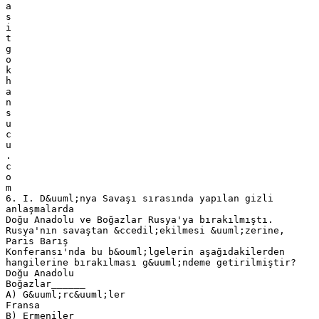
a
s
i
t
g
o
k
h
a
n
s
u
c
u
.
c
o
m
6. I. D&uuml;nya Savaşı sırasında yapılan gizli
anlaşmalarda
Doğu Anadolu ve Boğazlar Rusya'ya bırakılmıştı.
Rusya'nın savaştan &ccedil;ekilmesi &uuml;zerine,
Paris Barış
Konferansı'nda bu b&ouml;lgelerin aşağıdakilerden
hangilerine bırakılması g&uuml;ndeme getirilmiştir?
Doğu Anadolu
Boğazlar______
A) G&uuml;rc&uuml;ler
Fransa
B) Ermeniler