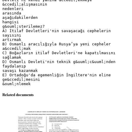
&ccedil;alışmasının
nedenleri
arasında
aşağıdakilerden
hangisi
g&ouml;sterilemez?
A) İtilaf Devletleri'nin savaşacağı cephelerin
sayısını
artırmak
B) Osmanlı aracılığıyla Rusya’ya yeni cepheler
a&ccedil;mak
C) Boğazların itilaf Devletleri'ne kapatılmasını
sağlamak
D) Osmanlı Devleti'nin teknik g&uuml;c&uuml;nden
faydalanıp
savaşı kazanmak
E) Ortadoğu'da egemenliğin İngiltere'nin eline
ge&ccedil;mesini
Related documents