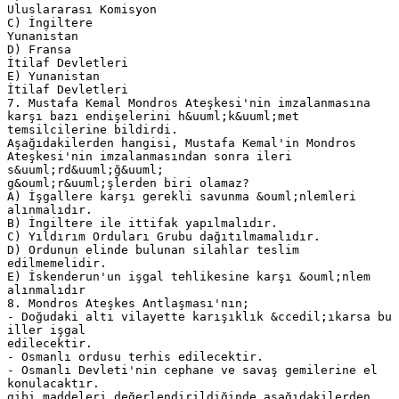
Uluslararası Komisyon
C) İngiltere
Yunanistan
D) Fransa
İtilaf Devletleri
E) Yunanistan
İtilaf Devletleri
7. Mustafa Kemal Mondros Ateşkesi'nin imzalanmasına
karşı bazı endişelerini h&uuml;k&uuml;met
temsilcilerine bildirdi.
Aşağıdakilerden hangisi, Mustafa Kemal'in Mondros
Ateşkesi'nin imzalanmasından sonra ileri
s&uuml;rd&uuml;ğ&uuml;
g&ouml;r&uuml;şlerden biri olamaz?
A) İşgallere karşı gerekli savunma &ouml;nlemleri
alınmalıdır.
B) İngiltere ile ittifak yapılmalıdır.
C) Yıldırım Orduları Grubu dağıtılmamalıdır.
D) Ordunun elinde bulunan silahlar teslim
edilmemelidir.
E) İskenderun'un işgal tehlikesine karşı &ouml;nlem
alınmalıdır
8. Mondros Ateşkes Antlaşması'nın;
- Doğudaki altı vilayette karışıklık &ccedil;ıkarsa bu
iller işgal
edilecektir.
- Osmanlı ordusu terhis edilecektir.
- Osmanlı Devleti'nin cephane ve savaş gemilerine el
konulacaktır.
gibi maddeleri değerlendirildiğinde aşağıdakilerden