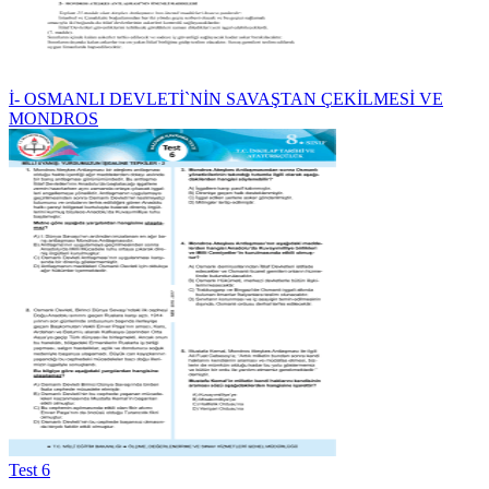
İ- OSMANLI DEVLETİ`NİN SAVAŞTAN ÇEKİLMESİ VE
MONDROS
Test 6