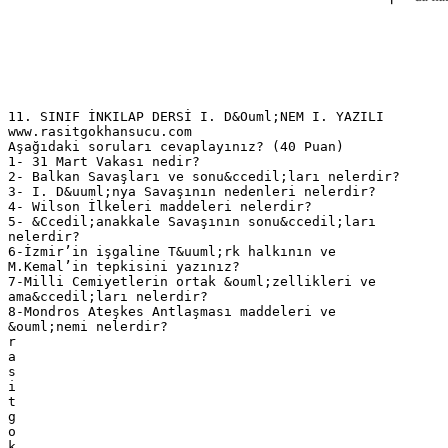
11. SINIF İNKILAP DERSİ I. D&Ouml;NEM I. YAZILI
www.rasitgokhansucu.com
Aşağıdaki soruları cevaplayınız? (40 Puan)
1- 31 Mart Vakası nedir?
2- Balkan Savaşları ve sonu&ccedil;ları nelerdir?
3- I. D&uuml;nya Savaşının nedenleri nelerdir?
4- Wilson İlkeleri maddeleri nelerdir?
5- &Ccedil;anakkale Savaşının sonu&ccedil;ları
nelerdir?
6-İzmir’in işgaline T&uuml;rk halkının ve
M.Kemal’in tepkisini yazınız?
7-Milli Cemiyetlerin ortak &ouml;zellikleri ve
ama&ccedil;ları nelerdir?
8-Mondros Ateşkes Antlaşması maddeleri ve
&ouml;nemi nelerdir?
r
a
s
i
t
g
o
k