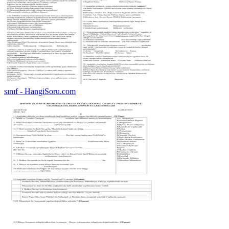
sınıf - HangiSoru.com