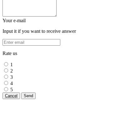
Your e-mail
Input it if you want to receive answer
Rate us
1
2
3
4
5
Cancel
Send