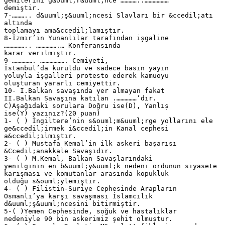
gemilerini g&ouml;r&uuml;nce …………..………………
demiştir.
7-……….. d&uuml;ş&uuml;ncesi Slavları bir &ccedil;atı
altında
toplamayı ama&ccedil;lamıştır.
8-İzmir’in Yunanlılar tarafından işgaline
…………….. …………….… Konferansında
karar verilmiştir.
9-……………. ………………. Cemiyeti,
İstanbul’da kuruldu ve sadece basın yayın
yoluyla işgalleri protesto ederek kamuoyu
oluşturan yararlı cemiyettir.
10- I.Balkan savaşında yer almayan fakat
II.Balkan Savaşına katılan .……………’dır.
C)Aşağıdaki sorulara Doğru ise(D), Yanlış
ise(Y) yazınız?(20 puan)
1- ( ) İngiltere’nin s&ouml;m&uuml;rge yollarını ele
ge&ccedil;irmek i&ccedil;in Kanal cephesi
a&ccedil;ılmıştır.
2- ( ) Mustafa Kemal’in ilk askeri başarısı
&Ccedil;anakkale Savaşıdır.
3- ( ) M.Kemal, Balkan Savaşlarındaki
yenilginin en b&uuml;y&uuml;k nedeni ordunun siyasete
karışması ve komutanlar arasında kopukluk
olduğu s&ouml;ylemiştir.
4- ( ) Filistin-Suriye Cephesinde Arapların
Osmanlı’ya karşı savaşması İslamcılık
d&uuml;ş&uuml;ncesini bitirmiştir.
5-( )Yemen Cephesinde, soğuk ve hastalıklar
nedeniyle 90 bin askerimiz şehit olmuştur.