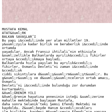
MUSTAFA KEMAL
ATAT&Uuml;RK
BALKAN SAVAŞLAR’I
Bu yapı i&ccedil;inde yer alan milletler 19.
y&uuml;zyıla kadar birlik ve beraberlik i&ccedil;inde
ortamda
yaşadılar. Ancak Fransız ihtilali’nin etkisiyle
&ouml;zellikle Balkanlarda ayrılık&ccedil;ı fikirler
ortaya &ccedil;ıkmaya başladı.
Balkanlarda hızla yayılan bu ayrılık&ccedil;ı
fikirler, Osmanlı Devleti’ni zaman i&ccedil;inde
&ccedil;ok
ciddi sıkıntılara d&uuml;ş&uuml;rm&uuml;şt&uuml;r. Bu
g&ouml;r&uuml;ş ve d&uuml;ş&uuml;ncelerin ortak amacı,
Osmanlı
Devleti’ni i&ccedil;inde bulunduğu zor durumdan
kurtarmaktı.
&Ouml;ĞRENİM YILI
&Ouml;ğrenim hayatına annesinin isteği &uuml;zerine
mahalle mektebinde başlayan Mustafa,
daha sonra Selanik’teki Şemsi Efendi Mektebi ne
kaydoldu. Z&uuml;beyde Hanım &ccedil;ocukları
ile birlikte, kardeşi H&uuml;seyin Efendi’nin yanına