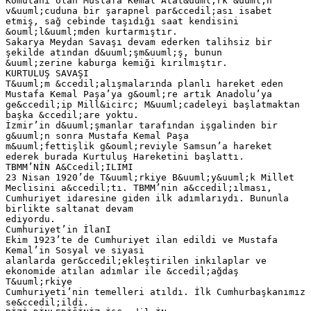
Komutanı olan Mustafa Kemal Atat&uuml;rk’&uuml;n
v&uuml;cuduna bir şarapnel par&ccedil;ası isabet
etmiş, sağ cebinde taşıdığı saat kendisini
&ouml;l&uuml;mden kurtarmıştır.
Sakarya Meydan Savaşı devam ederken talihsiz bir
şekilde atından d&uuml;şm&uuml;ş, bunun
&uuml;zerine kaburga kemiği kırılmıştır.
KURTULUŞ SAVAŞI
T&uuml;m &ccedil;alışmalarında planlı hareket eden
Mustafa Kemal Paşa’ya g&ouml;re artık Anadolu’ya
ge&ccedil;ip Mill&icirc; M&uuml;cadeleyi başlatmaktan
başka &ccedil;are yoktu.
İzmir’in d&uuml;şmanlar tarafından işgalinden bir
g&uuml;n sonra Mustafa Kemal Paşa
m&uuml;fettişlik g&ouml;reviyle Samsun’a hareket
ederek burada Kurtuluş Hareketini başlattı.
TBMM’NİN A&Ccedil;ILIMI
23 Nisan 1920’de T&uuml;rkiye B&uuml;y&uuml;k Millet
Meclisini a&ccedil;tı. TBMM’nin a&ccedil;ılması,
Cumhuriyet idaresine giden ilk adımlarıydı. Bununla
birlikte saltanat devam
ediyordu.
Cumhuriyet’in İlanI
Ekim 1923’te de Cumhuriyet ilan edildi ve Mustafa
Kemal’in Sosyal ve siyasi
alanlarda ger&ccedil;ekleştirilen inkılaplar ve
ekonomide atılan adımlar ile &ccedil;ağdaş
T&uuml;rkiye
Cumhuriyeti’nin temelleri atıldı. İlk Cumhurbaşkanımız
se&ccedil;ildi.