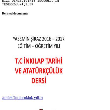
BİZİ DİNLEDİĞİNİZ İ&Ccedil;İN
Related documents
atatürk`ün çocukluk yılları