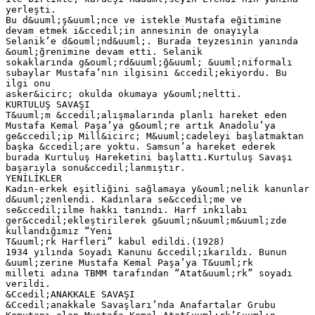
yerleşti.
Bu d&uuml;ş&uuml;nce ve istekle Mustafa eğitimine
devam etmek i&ccedil;in annesinin de onayıyla
Selanik’e d&ouml;nd&uuml;. Burada teyzesinin yanında
&ouml;ğrenimine devam etti. Selanik
sokaklarında g&ouml;rd&uuml;ğ&uuml; &uuml;niformalı
subaylar Mustafa’nın ilgisini &ccedil;ekiyordu. Bu
ilgi onu
asker&icirc; okulda okumaya y&ouml;neltti.
KURTULUŞ SAVAŞI
T&uuml;m &ccedil;alışmalarında planlı hareket eden
Mustafa Kemal Paşa’ya g&ouml;re artık Anadolu’ya
ge&ccedil;ip Mill&icirc; M&uuml;cadeleyi başlatmaktan
başka &ccedil;are yoktu. Samsun’a hareket ederek
burada Kurtuluş Hareketini başlattı.Kurtuluş Savaşı
başarıyla sonu&ccedil;lanmıştır.
YENİLİKLER
Kadın-erkek eşitliğini sağlamaya y&ouml;nelik kanunlar
d&uuml;zenlendi. Kadınlara se&ccedil;me ve
se&ccedil;ilme hakkı tanındı. Harf inkılabı
ger&ccedil;ekleştirilerek g&uuml;n&uuml;m&uuml;zde
kullandığımız “Yeni
T&uuml;rk Harfleri” kabul edildi.(1928)
1934 yılında Soyadı Kanunu &ccedil;ıkarıldı. Bunun
&uuml;zerine Mustafa Kemal Paşa’ya T&uuml;rk
milleti adına TBMM tarafından “Atat&uuml;rk” soyadı
verildi.
&Ccedil;ANAKKALE SAVAŞI
&Ccedil;anakkale Savaşları’nda Anafartalar Grubu