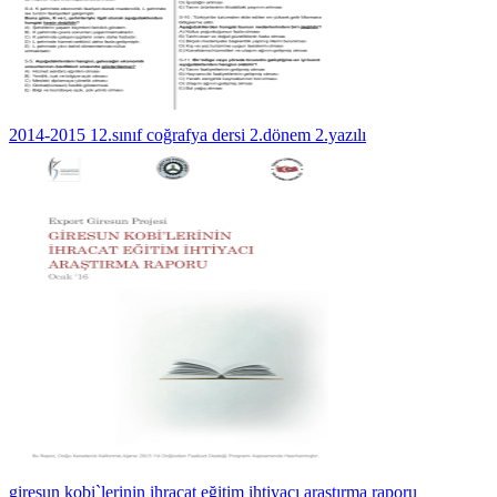
2014-2015 12.sınıf coğrafya dersi 2.dönem 2.yazılı
giresun kobi`lerinin ihracat eğitim ihtiyacı araştırma raporu