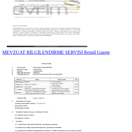
MEVZUAT BİLGİLENDİRME SERVİSİ Resmî Gazete