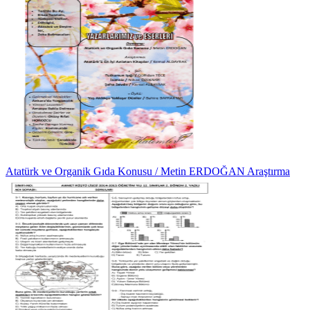
Atatürk ve Organik Gıda Konusu / Metin ERDOĞAN Araştırma