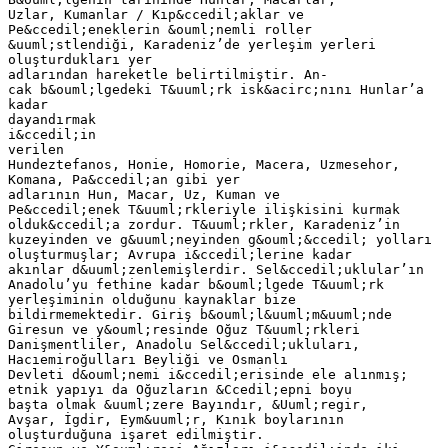
Uzlar, Kumanlar / Kıp&ccedil;aklar ve
Pe&ccedil;eneklerin &ouml;nemli roller
&uuml;stlendiği, Karadeniz’de yerleşim yerleri
oluşturdukları yer
adlarından hareketle belirtilmiştir. An-
cak b&ouml;lgedeki T&uuml;rk isk&acirc;nını Hunlar’a
kadar
dayandırmak
i&ccedil;in
verilen
Hundeztefanos, Honie, Homorie, Macera, Uzmesehor,
Komana, Pa&ccedil;an gibi yer
adlarının Hun, Macar, Uz, Kuman ve
Pe&ccedil;enek T&uuml;rkleriyle ilişkisini kurmak
olduk&ccedil;a zordur. T&uuml;rkler, Karadeniz’in
kuzeyinden ve g&uuml;neyinden g&ouml;&ccedil; yolları
oluşturmuşlar; Avrupa i&ccedil;lerine kadar
akınlar d&uuml;zenlemişlerdir. Sel&ccedil;uklular’ın
Anadolu’yu fethine kadar b&ouml;lgede T&uuml;rk
yerleşiminin olduğunu kaynaklar bize
bildirmemektedir. Giriş b&ouml;l&uuml;m&uuml;nde
Giresun ve y&ouml;resinde Oğuz T&uuml;rkleri
Danişmentliler, Anadolu Sel&ccedil;ukluları,
Hacıemiroğulları Beyliği ve Osmanlı
Devleti d&ouml;nemi i&ccedil;erisinde ele alınmış;
etnik yapıyı da Oğuzların &Ccedil;epni boyu
başta olmak &uuml;zere Bayındır, &Uuml;regir,
Avşar, İgdir, Eym&uuml;r, Kınık boylarının
oluşturduğuna işaret edilmiştir.