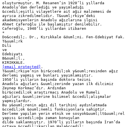
oluşturmuştur. M. Resanen’in 1920’li yıllarda
Anadolu’dan derlediği ve yayımladığı
&ccedil;eşitli vilayetlere ait ağız malzemesi de
ayrıca zikredilmelidir. T&uuml;rkiye’deki
akademisyenlerin Anadolu ağızlarına ilgisi
Ahmet Caferoğlu ile başlamıştır denilebilir.
Caferoğlu, 1940’lı yıllardan itibaren
*
Do&ccedil;. Dr., Kırıkkale &Uuml;ni. Fen-Edebiyat Fak.
T&uuml;rk
Dili
ve
Edebiyatı
B&ouml;l.,
[email protected]
.
T&uuml;rkiye’nin bir&ccedil;ok y&ouml;resinden ağız
derlemi yapmış ve bunları yayımlamıştır.
1950’li yılların başında doktora tezini
Anadolu ağızları &uuml;zerinde yazan ilk dilcimiz
Zeynep Korkmaz’dır. Ardından
bir&ccedil;ok araştırmacı Anadolu ve Rumeli
ağızları &uuml;zerine bilimsel &ccedil;alışmalar
yapmışlardır.
Bu y&ouml;renin ağzı dil tarihini aydınlatmada
&ccedil;ok &ouml;nemli fonksiyonlara sahiptir.
Derleme yapılan yerin etnik ve sosyok&uuml;lt&uuml;rel
yapısı &ccedil;oğu zaman konuşulan
dilde saklanmıştır. 1970’li yılların başında İran’da
ortaya &ccedil;ıkarılan Hala&ccedil;