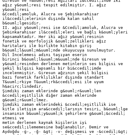
Giresun ve Y&ouml;resi Ağızları i&ccedil;inde iki
ağız y&ouml;resi tespit edilmiştir. I. ağız
y&ouml;resi
&Ccedil;amoluk, Alucra ve Şebinkarahisar
il&ccedil;elerinin dışında kalan sahil
b&ouml;lgesidir.
II. ağız y&ouml;resi ise &Ccedil;amoluk, Alucra ve
Şebinkarahisar il&ccedil;eleri ve bağlı k&ouml;yleri
kapsamaktadır. Her iki ağız y&ouml;resinin
fonetik ve morfolojik &ouml;zellikleri ağız
haritaları ile birlikte kitabın giriş
b&ouml;l&uuml;m&uuml;nde okuyucuya sunulmuştur.
Dil İncelemesi adını taşıyan eserin
birinci b&ouml;l&uuml;m&uuml;nde Giresun ve
y&ouml;resinden derlenen metinlerin ses bilgisi ve
şekil bilgisi kapsamlı bir bi&ccedil;imde
incelenmiştir. Giresun ağzının şekil bilgisi
bazı fonetik farklılıklar dışında standart
T&uuml;rkiye T&uuml;rk&ccedil;esi ile uyum
h&acirc;lindedir.
Şimdiki zaman eklerinde g&ouml;r&uuml;len
&ccedil;eşitlilik diğer zaman eklerinde
g&ouml;r&uuml;lmez.
Şimdiki zaman eklerindeki &ccedil;eşitlilik ise
kitle iletişim ara&ccedil;larının tesiri, b&ouml;lge
insanının b&uuml;y&uuml;k şehirlere g&ouml;&ccedil;
etmesi ve
metin derlenen kaynak kişilerin iyi
se&ccedil;ilememesine bağlanabilir. Demir ve
Aydoğdu -ġ-, -ğ- &gt; -v- değişmesi ve -&ccedil;&gt;