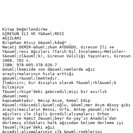
Kitap Değerlendirme
GİRESUN İLİ VE Y&Ouml;RESİ
AĞIZLARI
Bilgehan Atsız G&ouml;kdağ*
Necati DEMİR-&Ouml;zkan AYDOĞDU, Giresun İli ve
Y&ouml;resi Ağızları (Tarih-Dil İncelemesi–Metinler–
S&ouml;zl&uuml;k), Giresun Valiliği Yayınları, Giresun
2008, 702 s.
ISBN: 978-605-378-026-7
&Uuml;lkemizde son d&ouml;nemlerde ağız
araştırmalarının hızla arttığı
g&ouml;r&uuml;lmektedir.
İlm&icirc; bir disiplin olarak T&uuml;rkl&uuml;k
biliminin
T&uuml;rkiye’deki ge&ccedil;mişi bir asırlık
d&ouml;nemi
kapsamaktadır. Necip Asım, Kemal Edip
K&uuml;rk&ccedil;&uuml;oğlu, &Ouml;mer Asım Aksoy gibi
araştırmacıların Besni, Urfa, Antep y&ouml;releri
ağızları ile ilgili &ccedil;alışmaları; Orhan
Aydın ve Hamit Z&uuml;beyr Ko-şay’ın Anadolu’dan
derlemiş oldukları halk ağzından kelime derleme işi
T&uuml;rkiye’deki ağız
&ccedil;alışmalarının ilk &ouml;rneklerini