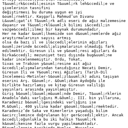
T&uuml;rk&ccedil;esinin T&uuml;rk leh&ccedil;e ve
şivelerinin tasnifini
değiştirmesi bu duruma uygun en iyi
&ouml;rnektir. Kaşgarlı Mahmud’un Divanu
L&uuml;gat’it T&uuml;rk adlı eseri de ağız malzemesine
dayanır ve T&uuml;rkl&uuml;k bilimi i&ccedil;in
vazge&ccedil;ilmez bir kaynak durumundadır.
Her ne kadar &uuml;lkemizde son d&ouml;nemlerde ağız
araştırmalarının sayısı artmış
olsa da bazı il ve il&ccedil;elerinin ağızları
&uuml;zerinde &ccedil;alışmalarının olmadığı fark
edilmektir. Giresun ili ve y&ouml;resi ağızları da
birka&ccedil; mezuniyet tezi dışında bug&uuml;ne
kadar incelenmemiştir. Ordu, Tokat,
Sivas ve Trabzon y&ouml;resine ait ağız
&ccedil;alışmalarından tanıdığınız Necati Demir,
Giresun İli ve Y&ouml;resi Ağızları (Tarih-Dil
İncelemesi-Metinler-S&ouml;zl&uuml;k) adını taşıyan
eserini Arş. G&ouml;r. &Ouml;zkan Aydoğdu ile
birlikte hazırlamış ve kitap Giresun valiliği
yayınları arasında yayınlamıştır.
Giriş b&ouml;l&uuml;m&uuml;nde Demir, T&uuml;rklerin
Anadolu’daki varlığını M.&Ouml;. III. bin yıllarına,
Karadeniz b&ouml;lgesindeki varlığını ise
M.&Ouml;. 400 yılına kadar g&ouml;t&uuml;rmektedir.
Karadeniz’de Saka ve Kimerlerin yaşadığı bilim
&acirc;lemince doğrulanan bir ger&ccedil;ektir. Ancak
&ccedil;oğunlukla bu iki halkın T&uuml;rk
k&ouml;kenine fazla vurgu yapılmamaktadır.
B&ouml;lgenin tarihinde Hunlar, Macarlar,