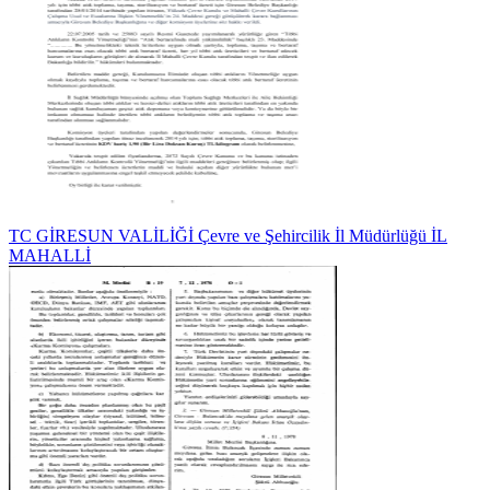
TC GİRESUN VALİLİĞİ Çevre ve Şehircilik İl Müdürlüğü İL
MAHALLİ