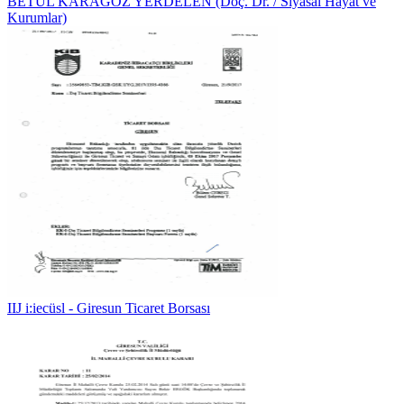
BETÜL KARAGÖZ YERDELEN (Doç. Dr. / Siyasal Hayat ve
Kurumlar)
IIJ i:iecüsl - Giresun Ticaret Borsası