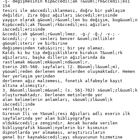
-ş- değişmesinin Kıp&ccedil;ak T&uuml;rk&ccedil;esi
154
tesiri ile a&ccedil;ıklanması, doğru bir yaklaşım
değildir. Zira Oğuz ağızları i&ccedil;erisinde
yaygın olarak g&ouml;r&uuml;len bu değişim, bug&uuml;n
Kıp&ccedil;ak T&uuml;rk&ccedil;esi ağızları
i&ccedil;erisinde
&ccedil;ok g&ouml;r&uuml;lmez. -ġ-/ -ğ-/ -v-; -
&ccedil;-/ -ş- sesleri benzer &ouml;zellikler
g&ouml;sterir ve birbirine
değişmesinden tabi&icirc; bir şey olamaz.
Kaldı ki bu tip değişikliklere bırakın T&uuml;rk
ağızlarını, başka dillerin ağızlarında da
rastlamak m&uuml;mk&uuml;nd&uuml;r.
Eserin 285-560. sayfaları (2. B&ouml;l&uuml;m),
y&ouml;reden derlenen metinlerden oluşmaktadır. Hemen
her yerleşim yerinden
derlenen ağız malzemesi, fonetik alfabeyle kayıt
altına alınmıştır.
3. B&ouml;l&uuml;m&uuml; (s. 561-702) s&ouml;zl&uuml;k
oluşturmaktadır. Derlenen metinlerde yer
alan kelimelerin anlamları, s&ouml;zl&uuml;k
i&ccedil;inde
verilmiştir.
Giresun İli ve Y&ouml;resi Ağızları adlı eserin ilk
sayfalarında yer alan bibliyografya
olduk&ccedil;a zengindir. Ancak burada verilen
bibliyografik k&uuml;nyelerin bir kısmının
dipnotlarda yer almaması, araştırıcıların
genel bir kaynak&ccedil;ayı okuyucunun hizmetine