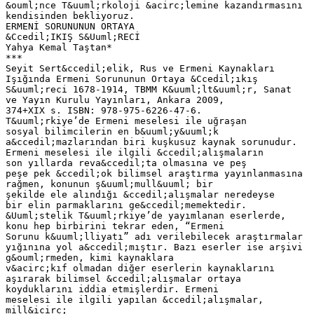
&ouml;nce T&uuml;rkoloji &acirc;lemine kazandırmasını
kendisinden bekliyoruz.
ERMENİ SORUNUNUN ORTAYA
&Ccedil;IKIŞ S&Uuml;RECİ
Yahya Kemal Taştan*
***
Seyit Sert&ccedil;elik, Rus ve Ermeni Kaynakları
Işığında Ermeni Sorununun Ortaya &Ccedil;ıkış
S&uuml;reci 1678-1914, TBMM K&uuml;lt&uuml;r, Sanat
ve Yayın Kurulu Yayınları, Ankara 2009,
374+XIX s. ISBN: 978-975-6226-47-6.
T&uuml;rkiye’de Ermeni meselesi ile uğraşan
sosyal bilimcilerin en b&uuml;y&uuml;k
a&ccedil;mazlarından biri kuşkusuz kaynak sorunudur.
Ermeni meselesi ile ilgili &ccedil;alışmaların
son yıllarda reva&ccedil;ta olmasına ve peş
peşe pek &ccedil;ok bilimsel araştırma yayınlanmasına
rağmen, konunun ş&uuml;mull&uuml; bir
şekilde ele alındığı &ccedil;alışmalar neredeyse
bir elin parmaklarını ge&ccedil;memektedir.
&Uuml;stelik T&uuml;rkiye’de yayımlanan eserlerde,
konu hep birbirini tekrar eden, “Ermeni
Sorunu k&uuml;lliyatı” adı verilebilecek araştırmalar
yığınına yol a&ccedil;mıştır. Bazı eserler ise arşivi
g&ouml;rmeden, kimi kaynaklara
v&acirc;kıf olmadan diğer eserlerin kaynaklarını
aşırarak bilimsel &ccedil;alışmalar ortaya
koyduklarını iddia etmişlerdir. Ermeni
meselesi ile ilgili yapılan &ccedil;alışmalar,
mill&icirc;