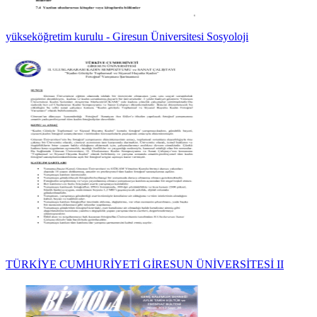
yükseköğretim kurulu - Giresun Üniversitesi Sosyoloji
TÜRKİYE CUMHURİYETİ GİRESUN ÜNİVERSİTESİ II