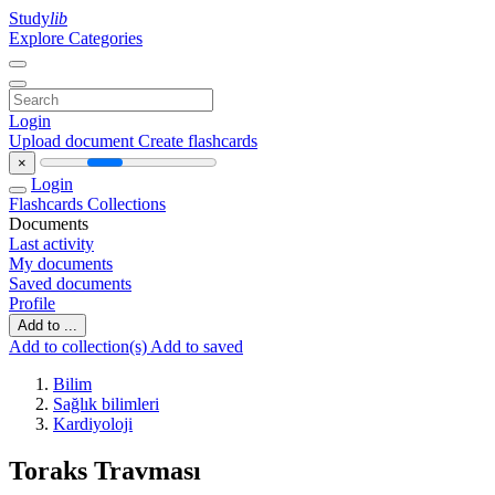
Study
lib
Explore Categories
Login
Upload document
Create flashcards
×
Login
Flashcards
Collections
Documents
Last activity
My documents
Saved documents
Profile
Add to ...
Add to collection(s)
Add to saved
Bilim
Sağlık bilimleri
Kardiyoloji
Toraks Travması