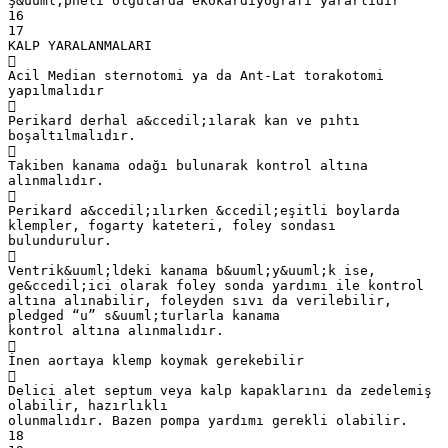
Ş&uuml;pheli olgularda ekokardiyografi yararlıdır
16
17
KALP YARALANMALARI

Acil Median sternotomi ya da Ant-Lat torakotomi
yapılmalıdır

Perikard derhal a&ccedil;ılarak kan ve pıhtı
boşaltılmalıdır.

Takiben kanama odağı bulunarak kontrol altına
alınmalıdır.

Perikard a&ccedil;ılırken &ccedil;eşitli boylarda
klempler, fogarty kateteri, foley sondası
bulundurulur.

Ventrik&uuml;ldeki kanama b&uuml;y&uuml;k ise,
ge&ccedil;ici olarak foley sonda yardımı ile kontrol
altına alınabilir, foleyden sıvı da verilebilir,
pledged “u” s&uuml;turlarla kanama
kontrol altına alınmalıdır.

İnen aortaya klemp koymak gerekebilir

Delici alet septum veya kalp kapaklarını da zedelemiş
olabilir, hazırlıklı
olunmalıdır. Bazen pompa yardımı gerekli olabilir.
18