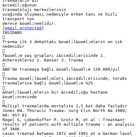
travmaların bir
&ccedil;oğunun
travmatoloji merkezlerinin
uzağında oluşması nedeniyle erken tanı ve hızlı
transport son
[email protected]
İNSİDANS

Travma ilk 3 dekattaki &ouml;l&uuml;mlerin en sık
nedenidir

T&uuml;m yaş grupları i&ccedil;erisinde 1.
Atheroskleroz 2. Kanser 3. Travma

ABD’de travmaya bağlı &ouml;l&uuml;m 150.000/yıl

Travma &ouml;l&uuml;mleri i&ccedil;erisinde, toraks
travmalarına bağlı &ouml;l&uuml;m %25

&Ouml;l&uuml;mlerin bir &ccedil;oğu hastane
&ouml;ncesinde

Multipl travmalarda mortalite 2,5 kat daha fazladır
Jones KW. Thoracic Trauma: Surg Clin North Am 1980;
60: 957-81
Regel G, Lobenhoffer P, Grotz M, et al : Treatmant
results of patients with multiple trauma : an analysis
of 3406
cases treatad between 1972 and 1991 at a German level