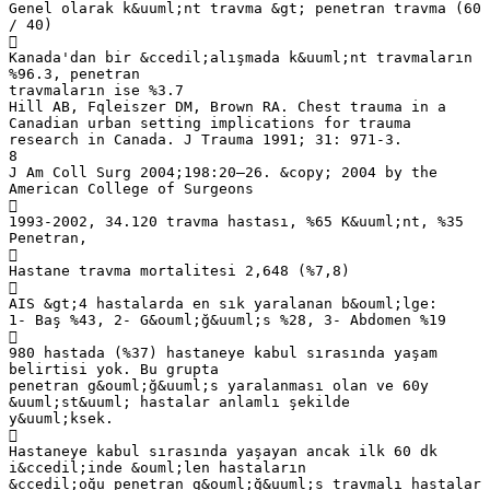
Genel olarak k&uuml;nt travma &gt; penetran travma (60
/ 40)

Kanada'dan bir &ccedil;alışmada k&uuml;nt travmaların
%96.3, penetran
travmaların ise %3.7
Hill AB, Fqleiszer DM, Brown RA. Chest trauma in a
Canadian urban setting implications for trauma
research in Canada. J Trauma 1991; 31: 971-3.
8
J Am Coll Surg 2004;198:20–26. &copy; 2004 by the
American College of Surgeons

1993-2002, 34.120 travma hastası, %65 K&uuml;nt, %35
Penetran,

Hastane travma mortalitesi 2,648 (%7,8)

AIS &gt;4 hastalarda en sık yaralanan b&ouml;lge:
1- Baş %43, 2- G&ouml;ğ&uuml;s %28, 3- Abdomen %19

980 hastada (%37) hastaneye kabul sırasında yaşam
belirtisi yok. Bu grupta
penetran g&ouml;ğ&uuml;s yaralanması olan ve 60y
&uuml;st&uuml; hastalar anlamlı şekilde
y&uuml;ksek.

Hastaneye kabul sırasında yaşayan ancak ilk 60 dk
i&ccedil;inde &ouml;len hastaların
&ccedil;oğu penetran g&ouml;ğ&uuml;s travmalı hastalar