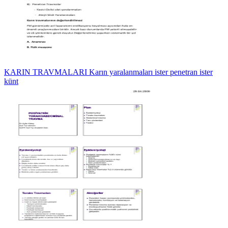
KARIN TRAVMALARI Karın yaralanmaları ister penetran ister
künt