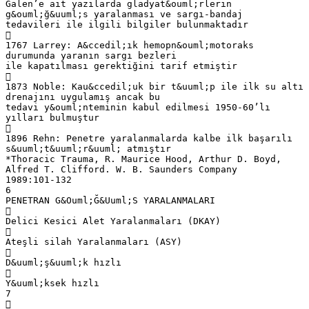
Galen’e ait yazılarda gladyat&ouml;rlerin
g&ouml;ğ&uuml;s yaralanması ve sargı-bandaj
tedavileri ile ilgili bilgiler bulunmaktadır

1767 Larrey: A&ccedil;ık hemopn&ouml;motoraks
durumunda yaranın sargı bezleri
ile kapatılması gerektiğini tarif etmiştir

1873 Noble: Kau&ccedil;uk bir t&uuml;p ile ilk su altı
drenajını uygulamış ancak bu
tedavi y&ouml;nteminin kabul edilmesi 1950-60’lı
yılları bulmuştur

1896 Rehn: Penetre yaralanmalarda kalbe ilk başarılı
s&uuml;t&uuml;r&uuml; atmıştır
*Thoracic Trauma, R. Maurice Hood, Arthur D. Boyd,
Alfred T. Clifford. W. B. Saunders Company
1989:101-132
6
PENETRAN G&Ouml;Ğ&Uuml;S YARALANMALARI

Delici Kesici Alet Yaralanmaları (DKAY)

Ateşli silah Yaralanmaları (ASY)

D&uuml;ş&uuml;k hızlı

Y&uuml;ksek hızlı
7
