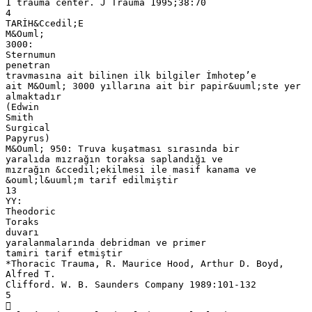
1 trauma center. J Trauma 1995;38:70
4
TARİH&Ccedil;E
M&Ouml;
3000:
Sternumun
penetran
travmasına ait bilinen ilk bilgiler İmhotep’e
ait M&Ouml; 3000 yıllarına ait bir papir&uuml;ste yer
almaktadır
(Edwin
Smith
Surgical
Papyrus)
M&Ouml; 950: Truva kuşatması sırasında bir
yaralıda mızrağın toraksa saplandığı ve
mızrağın &ccedil;ekilmesi ile masif kanama ve
&ouml;l&uuml;m tarif edilmiştir
13
YY:
Theodoric
Toraks
duvarı
yaralanmalarında debridman ve primer
tamiri tarif etmiştir
*Thoracic Trauma, R. Maurice Hood, Arthur D. Boyd,
Alfred T.
Clifford. W. B. Saunders Company 1989:101-132
5
