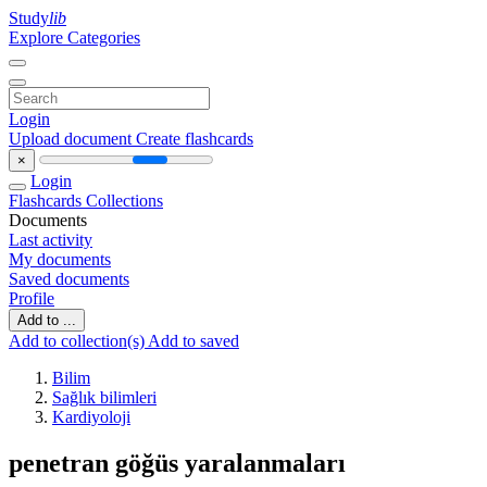
Study
lib
Explore Categories
Login
Upload document
Create flashcards
×
Login
Flashcards
Collections
Documents
Last activity
My documents
Saved documents
Profile
Add to ...
Add to collection(s)
Add to saved
Bilim
Sağlık bilimleri
Kardiyoloji
penetran göğüs yaralanmaları