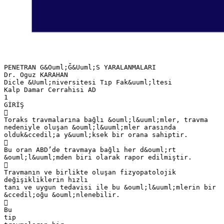
PENETRAN G&Ouml;Ğ&Uuml;S YARALANMALARI
Dr. Oguz KARAHAN
Dicle &Uuml;niversitesi Tıp Fak&uuml;ltesi
Kalp Damar Cerrahisi AD
1
GİRİŞ

Toraks travmalarına bağlı &ouml;l&uuml;mler, travma
nedeniyle oluşan &ouml;l&uuml;mler arasında
olduk&ccedil;a y&uuml;ksek bir orana sahiptir.

Bu oran ABD’de travmaya bağlı her d&ouml;rt
&ouml;l&uuml;mden biri olarak rapor edilmiştir.

Travmanın ve birlikte oluşan fizyopatolojik
değişikliklerin hızlı
tanı ve uygun tedavisi ile bu &ouml;l&uuml;mlerin bir
&ccedil;oğu &ouml;nlenebilir.

Bu
tip