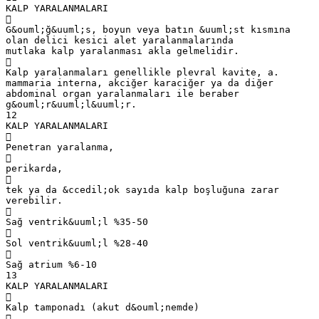
KALP YARALANMALARI

G&ouml;ğ&uuml;s, boyun veya batın &uuml;st kısmına
olan delici kesici alet yaralanmalarında
mutlaka kalp yaralanması akla gelmelidir.

Kalp yaralanmaları genellikle plevral kavite, a.
mammaria interna, akciğer karaciğer ya da diğer
abdominal organ yaralanmaları ile beraber
g&ouml;r&uuml;l&uuml;r.
12
KALP YARALANMALARI

Penetran yaralanma,

perikarda,

tek ya da &ccedil;ok sayıda kalp boşluğuna zarar
verebilir.

Sağ ventrik&uuml;l %35-50

Sol ventrik&uuml;l %28-40

Sağ atrium %6-10
13
KALP YARALANMALARI

Kalp tamponadı (akut d&ouml;nemde)
