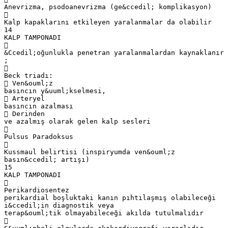
Anevrizma, psodoanevrizma (ge&ccedil; komplikasyon)

Kalp kapaklarını etkileyen yaralanmalar da olabilir
14
KALP TAMPONADI

&Ccedil;oğunlukla penetran yaralanmalardan kaynaklanır
;

Beck triadı:
 Ven&ouml;z
basıncın y&uuml;kselmesi,
 Arteryel
basıncın azalması
 Derinden
ve azalmış olarak gelen kalp sesleri

Pulsus Paradoksus

Kussmaul belirtisi (inspiryumda ven&ouml;z
basın&ccedil; artışı)
15
KALP TAMPONADI

Perikardiosentez
perikardial boşluktaki kanın pıhtılaşmış olabileceği
i&ccedil;in diagnostik veya
terap&ouml;tik olmayabileceği akılda tutulmalıdır
