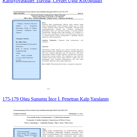
Kardiyovasküler Travma, Cevdet Uğur Koçogulları
175-179 Olgu Sunumu İnce İ. Penetran Kalp Yaralanm