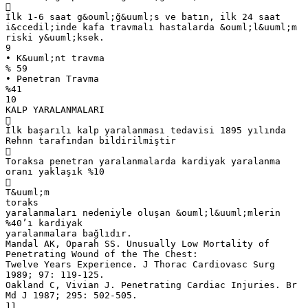

İlk 1-6 saat g&ouml;ğ&uuml;s ve batın, ilk 24 saat
i&ccedil;inde kafa travmalı hastalarda &ouml;l&uuml;m
riski y&uuml;ksek.
9
• K&uuml;nt travma
% 59
• Penetran Travma
%41
10
KALP YARALANMALARI

İlk başarılı kalp yaralanması tedavisi 1895 yılında
Rehnn tarafından bildirilmiştir

Toraksa penetran yaralanmalarda kardiyak yaralanma
oranı yaklaşık %10

T&uuml;m
toraks
yaralanmaları nedeniyle oluşan &ouml;l&uuml;mlerin
%40’ı kardiyak
yaralanmalara bağlıdır.
Mandal AK, Oparah SS. Unusually Low Mortality of
Penetrating Wound of the The Chest:
Twelve Years Experience. J Thorac Cardiovasc Surg
1989; 97: 119-125.
Oakland C, Vivian J. Penetrating Cardiac Injuries. Br
Md J 1987; 295: 502-505.
11