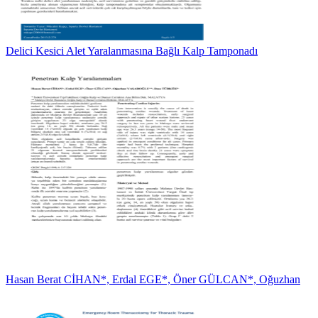
Delici Kesici Alet Yaralanmasına Bağlı Kalp Tamponadı
Hasan Berat CİHAN*, Erdal EGE*, Öner GÜLCAN*, Oğuzhan