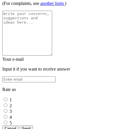
(For complaints, use
another form
)
Your e-mail
Input it if you want to receive answer
Rate us
1
2
3
4
5
Cancel
Send