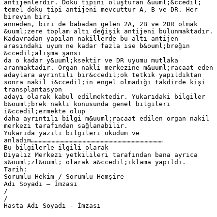
antijenlerdir. Doku tipini oluşturan &uuml;&ccedil;
temel doku tipi antijeni mevcuttur A, B ve DR. Her
bireyin biri
anneden, biri de babadan gelen 2A, 2B ve 2DR olmak
&uuml;zere toplam altı değişik antijeni bulunmaktadır.
Kadavradan yapılan nakillerde bu altı antijen
arasındaki uyum ne kadar fazla ise b&ouml;breğin
&ccedil;alışma şansı
da o kadar y&uuml;ksektir ve DR uyumu mutlaka
aranmaktadır. Organ nakli merkezine m&uuml;racaat eden
adaylara ayrıntılı bir&ccedil;ok tetkik yapıldıktan
sonra nakil i&ccedil;in engel olmadığı takdirde kişi
transplantasyon
adayı olarak kabul edilmektedir. Yukarıdaki bilgiler
b&ouml;brek nakli konusunda genel bilgileri
i&ccedil;ermekte olup
daha ayrıntılı bilgi m&uuml;racaat edilen organ nakil
merkezi tarafından sağlanabilir.
Yukarıda yazılı bilgileri okudum ve
anladım…………………………………………………………………………………………
Bu bilgilerle ilgili olarak
Diyaliz Merkezi yetkilileri tarafından bana ayrıca
s&ouml;zl&uuml; olarak a&ccedil;ıklama yapıldı.
Tarih:
Sorumlu Hekim / Sorumlu Hemşire
Adı Soyadı – İmzası
/
/