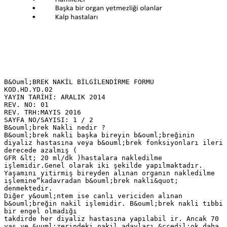
B&Ouml;BREK NAKİL BİLGİLENDİRME FORMU
KOD.HD.YD.02
YAYIN TARİHİ: ARALIK 2014
REV. NO: 01
REV. TRH:MAYIS 2016
SAYFA NO/SAYISI: 1 / 2
B&ouml;brek Nakli nedir ?
B&ouml;brek nakli başka bireyin b&ouml;breğinin
diyaliz hastasına veya b&ouml;brek fonksiyonları ileri
derecede azalmış (
GFR &lt; 20 ml/dk )hastalara nakledilme
işlemidir.Genel olarak iki şekilde yapılmaktadır.
Yaşamını yitirmiş bireyden alınan organın nakledilme
işlemine“kadavradan b&ouml;brek nakli&quot;
denmektedir.
Diğer y&ouml;ntem ise canlı vericiden alınan
b&ouml;breğin nakil işlemidir. B&ouml;brek nakli tıbbi
bir engel olmadığı
takdirde her diyaliz hastasına yapılabil ir. Ancak 70
yaş ve &uuml;zerindeki nakil adayları &ccedil;ok daha