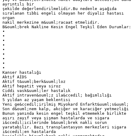
ayrıntılı bir
şekilde değerlendirilmelidir.Bu nedenle aşağıda
sıralanan tıbbi engeli olmayan her diyaliz hastası
organ
nakil merkezine m&uuml;racaat etmelidir.
B&ouml;brek Nakline Kesin Engel Teşkil Eden Durumlar:
•
•
•
•
•
•
•
•
•
Kanser hastalığı
Aktif AİDS
Aktif t&uuml;berk&uuml;loz
Aktif hepatit veya siroz
Ciddi vask&uuml;ler hastalık
Aktif intraven&ouml;z ila&ccedil; bağımlılığı
5 yıldan az yaşam beklentisi
Yeni ge&ccedil;irilmiş Miyokard Enfarkt&uuml;s&uuml;
Son d&ouml;nem kalp, akciğer ve karaciğer yetmezliği
Bunun yanında kesin engel teşkil etmemekle birlikte
aşırı zayıf veya şişman hastalarda ve sigara
i&ccedil;icilerinde b&ouml;brek nakli sorun
yaratabilir. Bazı transplantasyon merkezleri sigara
i&ccedil;en hastalarda