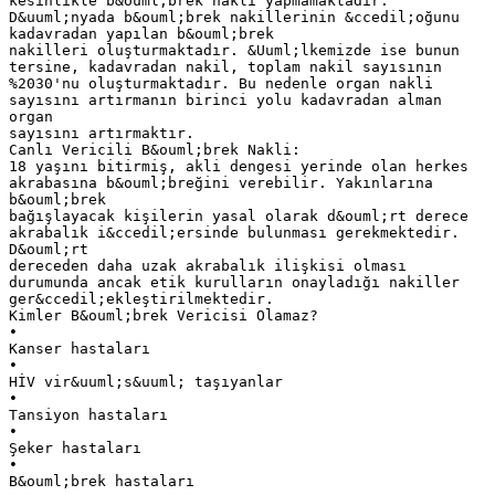
kesinlikle b&ouml;brek nakli yapmamaktadır.
D&uuml;nyada b&ouml;brek nakillerinin &ccedil;oğunu
kadavradan yapılan b&ouml;brek
nakilleri oluşturmaktadır. &Uuml;lkemizde ise bunun
tersine, kadavradan nakil, toplam nakil sayısının
%2030'nu oluşturmaktadır. Bu nedenle organ nakli
sayısını artırmanın birinci yolu kadavradan alman
organ
sayısını artırmaktır.
Canlı Vericili B&ouml;brek Nakli:
18 yaşını bitirmiş, akli dengesi yerinde olan herkes
akrabasına b&ouml;breğini verebilir. Yakınlarına
b&ouml;brek
bağışlayacak kişilerin yasal olarak d&ouml;rt derece
akrabalık i&ccedil;ersinde bulunması gerekmektedir.
D&ouml;rt
dereceden daha uzak akrabalık ilişkisi olması
durumunda ancak etik kurulların onayladığı nakiller
ger&ccedil;ekleştirilmektedir.
Kimler B&ouml;brek Vericisi Olamaz?
•
Kanser hastaları
•
HİV vir&uuml;s&uuml; taşıyanlar
•
Tansiyon hastaları
•
Şeker hastaları
•
B&ouml;brek hastaları