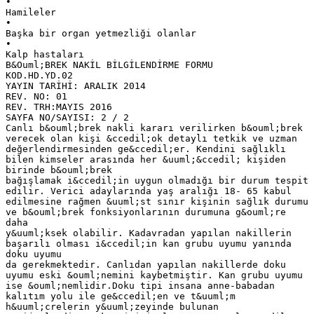
•
Hamileler
•
Başka bir organ yetmezliği olanlar
•
Kalp hastaları
B&Ouml;BREK NAKİL BİLGİLENDİRME FORMU
KOD.HD.YD.02
YAYIN TARİHİ: ARALIK 2014
REV. NO: 01
REV. TRH:MAYIS 2016
SAYFA NO/SAYISI: 2 / 2
Canlı b&ouml;brek nakli kararı verilirken b&ouml;brek
verecek olan kişi &ccedil;ok detaylı tetkik ve uzman
değerlendirmesinden ge&ccedil;er. Kendini sağlıklı
bilen kimseler arasında her &uuml;&ccedil; kişiden
birinde b&ouml;brek
bağışlamak i&ccedil;in uygun olmadığı bir durum tespit
edilir. Verici adaylarında yaş aralığı 18- 65 kabul
edilmesine rağmen &uuml;st sınır kişinin sağlık durumu
ve b&ouml;brek fonksiyonlarının durumuna g&ouml;re
daha
y&uuml;ksek olabilir. Kadavradan yapılan nakillerin
başarılı olması i&ccedil;in kan grubu uyumu yanında
doku uyumu
da gerekmektedir. Canlıdan yapılan nakillerde doku
uyumu eski &ouml;nemini kaybetmiştir. Kan grubu uyumu
ise &ouml;nemlidir.Doku tipi insana anne-babadan
kalıtım yolu ile ge&ccedil;en ve t&uuml;m
h&uuml;crelerin y&uuml;zeyinde bulunan