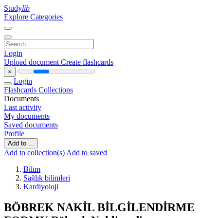
Study
lib
Explore Categories
Login
Upload document
Create flashcards
×
Login
Flashcards
Collections
Documents
Last activity
My documents
Saved documents
Profile
Add to ...
Add to collection(s)
Add to saved
Bilim
Sağlık bilimleri
Kardiyoloji
BÖBREK NAKİL BİLGİLENDİRME