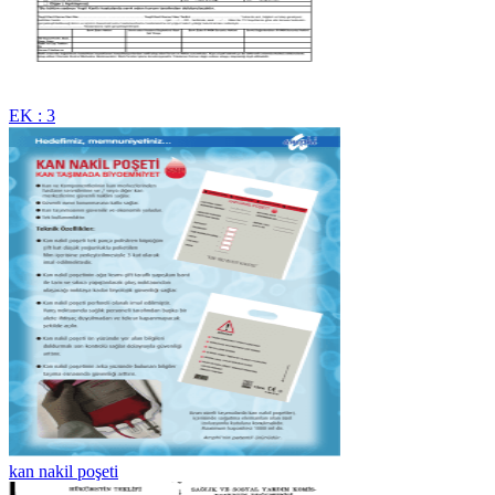
EK : 3
kan nakil poşeti