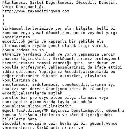
Planlaması, Şirket Değerlemesi, İ&ccedil; Denetim,
Vergi Danışmanlığı.
http://www.taxauditingymm.com
3
i
i
Sirk&uuml;lerlerimizde yer alan bilgiler belli bir
konunun veya yasal d&uuml;zenlemenin veyahut yargı
kararlarının
&ccedil;ok geniş ve kapsamlı bir şekilde ele
alınmasından ziyade genel olarak bilgi vermek,
g&uuml;ndemi talip
etmenize yardımcı olmak ve yorum yapmanıza yardım
amacını taşımaktadır. Sirk&uuml;lerimiz profesyonel
hizmetlerimizi temsil etmediği gibi, her durum ve
koşulda profesyonel yaklaşımlarımızı da ifade ettiği
iddia edilemez. Yaptığınız &ccedil;alışmalarda bu
değerlendirmeler dikkate alınırken, olayların
koşullarının da
incelenmesi, irdelenmesi, sonu&ccedil;larının iyi
analizi son derece &ouml;nemlidir. Bu t&uuml;r
&ccedil;alışmalarda mutlak
suretle bir profesyonelden bilgi alınması veya
danışmanlık alınmasında fayda bulunduğu
d&uuml;ş&uuml;n&uuml;lmektedir.
&quot;TaxAuditingYMM Bağımsız Denetim&quot;, s&ouml;z
konusu Sirk&uuml;lerlerin ve i&ccedil;eriğindeki
bilgilerin hata
i&ccedil;ermediğine dair herhangi bir g&uuml;vence
vermemektedir. Sirk&uuml;lerleri ve