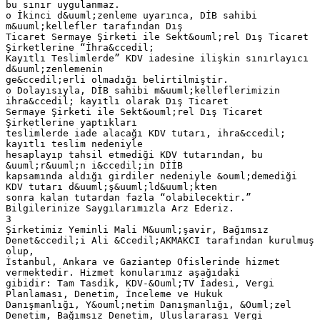
bu sınır uygulanmaz.
o İkinci d&uuml;zenleme uyarınca, DİB sahibi
m&uuml;kellefler tarafından Dış
Ticaret Sermaye Şirketi ile Sekt&ouml;rel Dış Ticaret
Şirketlerine “İhra&ccedil;
Kayıtlı Teslimlerde” KDV iadesine ilişkin sınırlayıcı
d&uuml;zenlemenin
ge&ccedil;erli olmadığı belirtilmiştir.
o Dolayısıyla, DİB sahibi m&uuml;kelleflerimizin
ihra&ccedil; kayıtlı olarak Dış Ticaret
Sermaye Şirketi ile Sekt&ouml;rel Dış Ticaret
Şirketlerine yaptıkları
teslimlerde iade alacağı KDV tutarı, ihra&ccedil;
kayıtlı teslim nedeniyle
hesaplayıp tahsil etmediği KDV tutarından, bu
&uuml;r&uuml;n i&ccedil;in DİİB
kapsamında aldığı girdiler nedeniyle &ouml;demediği
KDV tutarı d&uuml;ş&uuml;ld&uuml;kten
sonra kalan tutardan fazla “olabilecektir.”
Bilgilerinize Saygılarımızla Arz Ederiz.
3
Şirketimiz Yeminli Mali M&uuml;şavir, Bağımsız
Denet&ccedil;i Ali &Ccedil;AKMAKCI tarafından kurulmuş
olup,
İstanbul, Ankara ve Gaziantep Ofislerinde hizmet
vermektedir. Hizmet konularımız aşağıdaki
gibidir: Tam Tasdik, KDV-&Ouml;TV İadesi, Vergi
Planlaması, Denetim, İnceleme ve Hukuk
Danışmanlığı, Y&ouml;netim Danışmanlığı, &Ouml;zel
Denetim, Bağımsız Denetim, Uluslararası Vergi