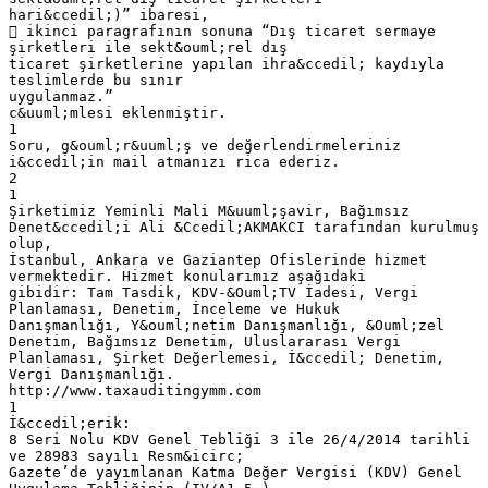
hari&ccedil;)” ibaresi,
 ikinci paragrafının sonuna “Dış ticaret sermaye
şirketleri ile sekt&ouml;rel dış
ticaret şirketlerine yapılan ihra&ccedil; kaydıyla
teslimlerde bu sınır
uygulanmaz.”
c&uuml;mlesi eklenmiştir.
1
Soru, g&ouml;r&uuml;ş ve değerlendirmeleriniz
i&ccedil;in mail atmanızı rica ederiz.
2
1
Şirketimiz Yeminli Mali M&uuml;şavir, Bağımsız
Denet&ccedil;i Ali &Ccedil;AKMAKCI tarafından kurulmuş
olup,
İstanbul, Ankara ve Gaziantep Ofislerinde hizmet
vermektedir. Hizmet konularımız aşağıdaki
gibidir: Tam Tasdik, KDV-&Ouml;TV İadesi, Vergi
Planlaması, Denetim, İnceleme ve Hukuk
Danışmanlığı, Y&ouml;netim Danışmanlığı, &Ouml;zel
Denetim, Bağımsız Denetim, Uluslararası Vergi
Planlaması, Şirket Değerlemesi, İ&ccedil; Denetim,
Vergi Danışmanlığı.
http://www.taxauditingymm.com
1
İ&ccedil;erik:
8 Seri Nolu KDV Genel Tebliği 3 ile 26/4/2014 tarihli
ve 28983 sayılı Resm&icirc;
Gazete’de yayımlanan Katma Değer Vergisi (KDV) Genel