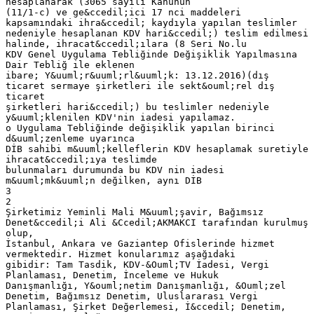
hesaplanarak (3065 sayılı Kanunun
(11/1-c) ve ge&ccedil;ici 17 nci maddeleri
kapsamındaki ihra&ccedil; kaydıyla yapılan teslimler
nedeniyle hesaplanan KDV hari&ccedil;) teslim edilmesi
halinde, ihracat&ccedil;ılara (8 Seri No.lu
KDV Genel Uygulama Tebliğinde Değişiklik Yapılmasına
Dair Tebliğ ile eklenen
ibare; Y&uuml;r&uuml;rl&uuml;k: 13.12.2016)(dış
ticaret sermaye şirketleri ile sekt&ouml;rel dış
ticaret
şirketleri hari&ccedil;) bu teslimler nedeniyle
y&uuml;klenilen KDV'nin iadesi yapılamaz.
o Uygulama Tebliğinde değişiklik yapılan birinci
d&uuml;zenleme uyarınca
DİB sahibi m&uuml;kelleflerin KDV hesaplamak suretiyle
ihracat&ccedil;ıya teslimde
bulunmaları durumunda bu KDV nin iadesi
m&uuml;mk&uuml;n değilken, aynı DİB
3
2
Şirketimiz Yeminli Mali M&uuml;şavir, Bağımsız
Denet&ccedil;i Ali &Ccedil;AKMAKCI tarafından kurulmuş
olup,
İstanbul, Ankara ve Gaziantep Ofislerinde hizmet
vermektedir. Hizmet konularımız aşağıdaki
gibidir: Tam Tasdik, KDV-&Ouml;TV İadesi, Vergi
Planlaması, Denetim, İnceleme ve Hukuk
Danışmanlığı, Y&ouml;netim Danışmanlığı, &Ouml;zel
Denetim, Bağımsız Denetim, Uluslararası Vergi
Planlaması, Şirket Değerlemesi, İ&ccedil; Denetim,