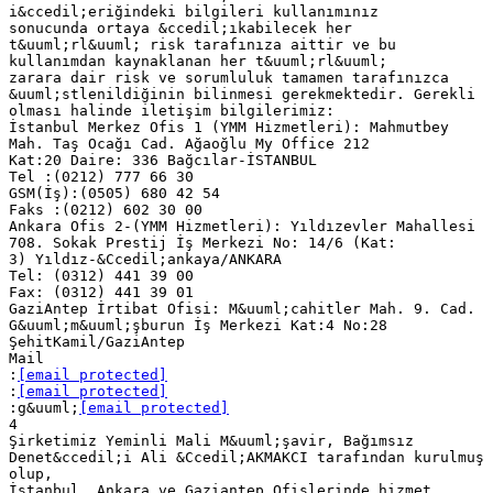
i&ccedil;eriğindeki bilgileri kullanımınız
sonucunda ortaya &ccedil;ıkabilecek her
t&uuml;rl&uuml; risk tarafınıza aittir ve bu
kullanımdan kaynaklanan her t&uuml;rl&uuml;
zarara dair risk ve sorumluluk tamamen tarafınızca
&uuml;stlenildiğinin bilinmesi gerekmektedir. Gerekli
olması halinde iletişim bilgilerimiz:
İstanbul Merkez Ofis 1 (YMM Hizmetleri): Mahmutbey
Mah. Taş Ocağı Cad. Ağaoğlu My Office 212
Kat:20 Daire: 336 Bağcılar-İSTANBUL
Tel :(0212) 777 66 30
GSM(İş):(0505) 680 42 54
Faks :(0212) 602 30 00
Ankara Ofis 2-(YMM Hizmetleri): Yıldızevler Mahallesi
708. Sokak Prestij İş Merkezi No: 14/6 (Kat:
3) Yıldız-&Ccedil;ankaya/ANKARA
Tel: (0312) 441 39 00
Fax: (0312) 441 39 01
GaziAntep İrtibat Ofisi: M&uuml;cahitler Mah. 9. Cad.
G&uuml;m&uuml;şburun İş Merkezi Kat:4 No:28
ŞehitKamil/GaziAntep
Mail
:
[email protected]
:
[email protected]
:g&uuml;
[email protected]
4
Şirketimiz Yeminli Mali M&uuml;şavir, Bağımsız
Denet&ccedil;i Ali &Ccedil;AKMAKCI tarafından kurulmuş
olup,
İstanbul, Ankara ve Gaziantep Ofislerinde hizmet