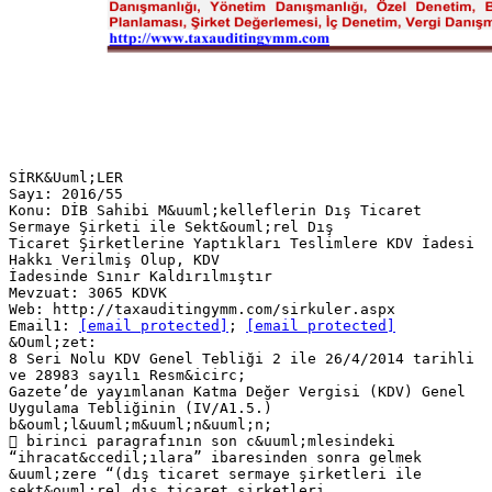
SİRK&Uuml;LER
Sayı: 2016/55
Konu: DİB Sahibi M&uuml;kelleflerin Dış Ticaret
Sermaye Şirketi ile Sekt&ouml;rel Dış
Ticaret Şirketlerine Yaptıkları Teslimlere KDV İadesi
Hakkı Verilmiş Olup, KDV
İadesinde Sınır Kaldırılmıştır
Mevzuat: 3065 KDVK
Web: http://taxauditingymm.com/sirkuler.aspx
Email1:
[email protected]
;
[email protected]
&Ouml;zet:
8 Seri Nolu KDV Genel Tebliği 2 ile 26/4/2014 tarihli
ve 28983 sayılı Resm&icirc;
Gazete’de yayımlanan Katma Değer Vergisi (KDV) Genel
Uygulama Tebliğinin (IV/A1.5.)
b&ouml;l&uuml;m&uuml;n&uuml;n;
 birinci paragrafının son c&uuml;mlesindeki
“ihracat&ccedil;ılara” ibaresinden sonra gelmek
&uuml;zere “(dış ticaret sermaye şirketleri ile
sekt&ouml;rel dış ticaret şirketleri