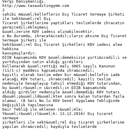
Vergi Danışmanlığı.
http://www.taxauditingymm.com
2
sahibi m&uuml;kelleflerin Dış Ticaret Sermaye Şirketi
ile Sekt&ouml;rel Dış
Ticaret Şirketlerine yaptıkları teslimlerde ihracatın
ger&ccedil;ekleşmesi
&uuml;zerine KDV iadesi alınabilecektir.
o Bu durumda, ihracat&ccedil;ıların aksine Dış Ticaret
Sermaye Şirketi ile
Sekt&ouml;rel Dış Ticaret Şirketleri KDV iadesi alma
hakkına
kavuşmuşlardır.
DİİB kapsamında KDV &ouml;demeksizin yurti&ccedil;i ve
yurtdışından satın aldığı girdileri
kullanarak &uuml;rettiği malı 3065 sayılı Kanunun
(11/1-c) maddesi kapsamında ihra&ccedil;
kayıtlı olarak teslim eden bir m&uuml;kellefin iade
alacağı KDV tutarı, ihra&ccedil; kayıtlı teslim
nedeniyle hesaplayıp tahsil etmediği KDV tutarından,
bu &uuml;r&uuml;n i&ccedil;in DİİB kapsamında
aldığı girdiler nedeniyle &ouml;demediği KDV tutarı
d&uuml;ş&uuml;ld&uuml;kten sonra kalan tutardan fazla
olamaz. (8 Seri No.lu KDV Genel Uygulama Tebliğinde
Değişiklik Yapılmasına
Dair Tebliğ ile eklenen c&uuml;mle;
Y&uuml;r&uuml;rl&uuml;k: 13.12.2016) Dış ticaret
sermaye
şirketleri ile sekt&ouml;rel dış ticaret şirketlerine
yapılan ihra&ccedil; kaydıyla teslimlerde