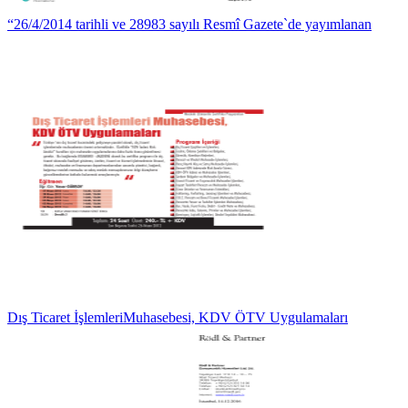
“26/4/2014 tarihli ve 28983 sayılı Resmî Gazete`de yayımlanan
Dış Ticaret İşlemleriMuhasebesi, KDV ÖTV Uygulamaları