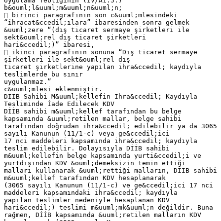
Uygulama Tebliğinin (IV/A1.5.)
b&ouml;l&uuml;m&uuml;n&uuml;n;
 birinci paragrafının son c&uuml;mlesindeki
“ihracat&ccedil;ılara” ibaresinden sonra gelmek
&uuml;zere “(dış ticaret sermaye şirketleri ile
sekt&ouml;rel dış ticaret şirketleri
hari&ccedil;)” ibaresi,
 ikinci paragrafının sonuna “Dış ticaret sermaye
şirketleri ile sekt&ouml;rel dış
ticaret şirketlerine yapılan ihra&ccedil; kaydıyla
teslimlerde bu sınır
uygulanmaz.”
c&uuml;mlesi eklenmiştir.
DİİB Sahibi M&uuml;kellefin İhra&ccedil; Kaydıyla
Tesliminde İade Edilecek KDV
DİİB sahibi m&uuml;kellef tarafından bu belge
kapsamında &uuml;retilen mallar, belge sahibi
tarafından doğrudan ihra&ccedil; edilebilir ya da 3065
sayılı Kanunun (11/1-c) veya ge&ccedil;ici
17 nci maddeleri kapsamında ihra&ccedil; kaydıyla
teslim edilebilir. Dolayısıyla DİİB sahibi
m&uuml;kellefin belge kapsamında yurti&ccedil;i ve
yurtdışından KDV &ouml;demeksizin temin ettiği
malları kullanarak &uuml;rettiği malların, DİİB sahibi
m&uuml;kellef tarafından KDV hesaplanarak
(3065 sayılı Kanunun (11/1-c) ve ge&ccedil;ici 17 nci
maddeleri kapsamındaki ihra&ccedil; kaydıyla
yapılan teslimler nedeniyle hesaplanan KDV
hari&ccedil;) teslimi m&uuml;mk&uuml;n değildir. Buna
rağmen, DİİB kapsamında &uuml;retilen malların KDV