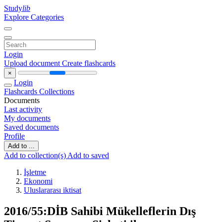
Study
lib
Explore Categories
Login
Upload document
Create flashcards
×
Login
Flashcards
Collections
Documents
Last activity
My documents
Saved documents
Profile
Add to ...
Add to collection(s)
Add to saved
İşletme
Ekonomi
Uluslararası iktisat
2016/55:DİB Sahibi Mükelleflerin Dış