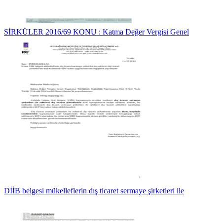
SİRKÜLER 2016/69 KONU : Katma Değer Vergisi Genel
DİİB belgesi mükelleflerin dış ticaret sermaye şirketleri ile