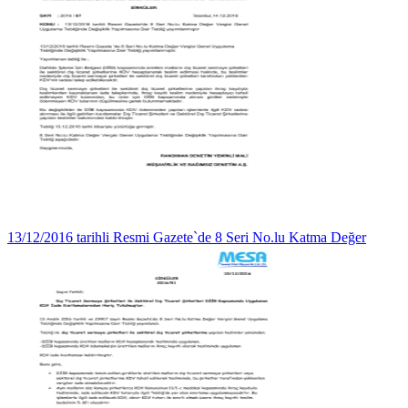
13/12/2016 tarihli Resmi Gazete`de 8 Seri No.lu Katma Değer