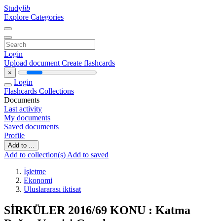
Study
lib
Explore Categories
Login
Upload document
Create flashcards
×
Login
Flashcards
Collections
Documents
Last activity
My documents
Saved documents
Profile
Add to ...
Add to collection(s)
Add to saved
İşletme
Ekonomi
Uluslararası iktisat
SİRKÜLER 2016/69 KONU : Katma