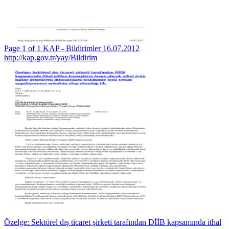
Page 1 of 1 KAP - Bildirimler 16.07.2012
http://kap.gov.tr/yay/Bildirim
Özelge: Sektörel dış ticaret şirketi tarafından DİİB kapsamında ithal