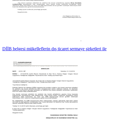
DİİB belgesi mükelleflerin dış ticaret sermaye şirketleri ile