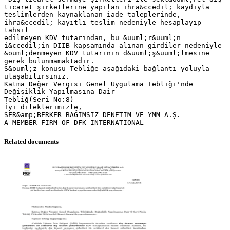
ticaret şirketlerine yapılan ihra&ccedil; kaydıyla
teslimlerden kaynaklanan iade taleplerinde,
ihra&ccedil; kayıtlı teslim nedeniyle hesaplayıp
tahsil
edilmeyen KDV tutarından, bu &uuml;r&uuml;n
i&ccedil;in DİİB kapsamında alınan girdiler nedeniyle
&ouml;denmeyen KDV tutarının d&uuml;ş&uuml;lmesine
gerek bulunmamaktadır.
S&ouml;z konusu Tebliğe aşağıdaki bağlantı yoluyla
ulaşabilirsiniz.
Katma Değer Vergisi Genel Uygulama Tebliği'nde
Değişiklik Yapılmasına Dair
Tebliğ(Seri No:8)
İyi dileklerimizle,
SER&amp;BERKER BAĞIMSIZ DENETİM VE YMM A.Ş.
Related documents