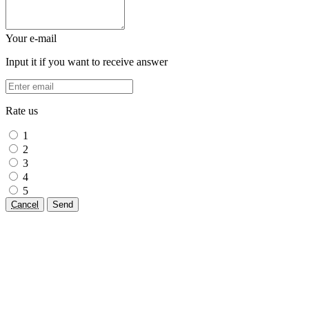
Your e-mail
Input it if you want to receive answer
Rate us
1
2
3
4
5
Cancel
Send