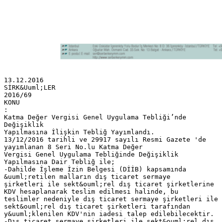
13.12.2016
SİRK&Uuml;LER
2016/69
KONU
:
Katma Değer Vergisi Genel Uygulama Tebliği’nde
Değişiklik
Yapılmasına İlişkin Tebliğ Yayımlandı.
13/12/2016 tarihli ve 29917 sayılı Resmi Gazete 'de
yayımlanan 8 Seri No.lu Katma Değer
Vergisi Genel Uygulama Tebliğinde Değişiklik
Yapılmasına Dair Tebliğ ile;
-Dahilde İşleme İzin Belgesi (DİİB) kapsamında
&uuml;retilen malların dış ticaret sermaye
şirketleri ile sekt&ouml;rel dış ticaret şirketlerine
KDV hesaplanarak teslim edilmesi halinde, bu
teslimler nedeniyle dış ticaret sermaye şirketleri ile
sekt&ouml;rel dış ticaret şirketleri tarafından
y&uuml;klenilen KDV'nin iadesi talep edilebilecektir.
-Dış ticaret sermaye şirketleri ile sekt&ouml;rel dış