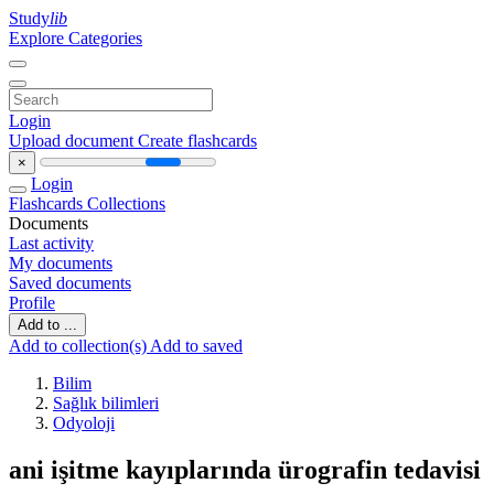
Study
lib
Explore Categories
Login
Upload document
Create flashcards
×
Login
Flashcards
Collections
Documents
Last activity
My documents
Saved documents
Profile
Add to ...
Add to collection(s)
Add to saved
Bilim
Sağlık bilimleri
Odyoloji
ani işitme kayıplarında ürografin tedavisi