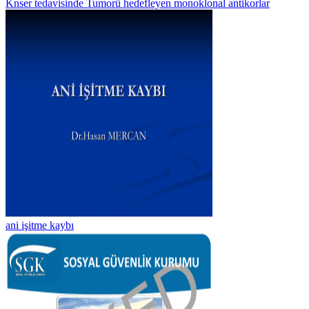
Knser tedavisinde Tumorü hedefleyen monoklonal antikorlar
ani işitme kaybı