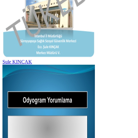
Şule KINÇAK