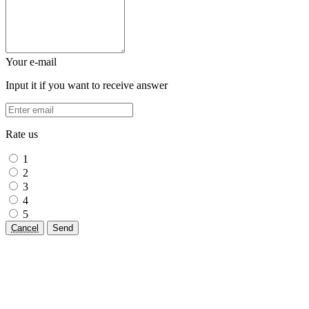
Your e-mail
Input it if you want to receive answer
Rate us
1
2
3
4
5
Cancel
Send