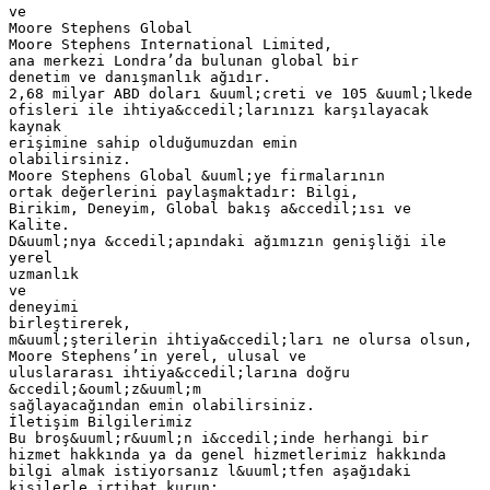
ve
Moore Stephens Global
Moore Stephens International Limited,
ana merkezi Londra’da bulunan global bir
denetim ve danışmanlık ağıdır.
2,68 milyar ABD doları &uuml;creti ve 105 &uuml;lkede
ofisleri ile ihtiya&ccedil;larınızı karşılayacak
kaynak
erişimine sahip olduğumuzdan emin
olabilirsiniz.
Moore Stephens Global &uuml;ye firmalarının
ortak değerlerini paylaşmaktadır: Bilgi,
Birikim, Deneyim, Global bakış a&ccedil;ısı ve
Kalite.
D&uuml;nya &ccedil;apındaki ağımızın genişliği ile
yerel
uzmanlık
ve
deneyimi
birleştirerek,
m&uuml;şterilerin ihtiya&ccedil;ları ne olursa olsun,
Moore Stephens’in yerel, ulusal ve
uluslararası ihtiya&ccedil;larına doğru
&ccedil;&ouml;z&uuml;m
sağlayacağından emin olabilirsiniz.
İletişim Bilgilerimiz
Bu broş&uuml;r&uuml;n i&ccedil;inde herhangi bir
hizmet hakkında ya da genel hizmetlerimiz hakkında
bilgi almak istiyorsanız l&uuml;tfen aşağıdaki
kişilerle irtibat kurun: