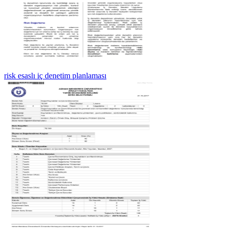
risk esaslı iç denetim planlaması