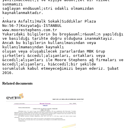
sunmamızı
sağlayan end&uuml;stri odaklı olmamızdan
kaynaklanmaktadır.
.
Ankara Asfaltı|Halk Sokak|Sıddıklar Plaza
No:56-7|Kozyatağı-İSTANBUL
www.moorestephens.com.tr
Yukarıdaki bilgilerin bu broş&uuml;r&uuml;n yapıldığı
ve basıldığı tarihte doğru olduğuna inanmaktayız.
Ancak bu bilgilerin kullanılmasından veya
kullanılmamasından kaynaklı
oluşan veya oluşabilecek zararlardan MBK Grup
şirketleri &ccedil;alışanları, ortakları veya
&ccedil;alışanları ile Moore Stephens ağ firmaları ve
&ccedil;alışanları, hi&ccedil;bir şekilde
sorumluluk kabul etmeyeceğimizi beyan ederiz. Şubat
Related documents