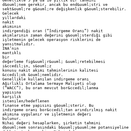
Genellikle 5 ya da 10 yıllık bir tahmini
d&ouml;nem gerekir, ancak bu end&uuml;stri ve
sekt&ouml;re g&ouml;re değişkenlik g&ouml;sterebilir.
Gelecek
yıllardaki
nakit
akımının
indirgendiği oran (“İndirgeme Oranı”) nakit
akımlarının zaman değerini g&ouml;sterdiği gibi
işletmenin gelecek operasyon risklerini de
yansıtmalıdır.
İNA’nın
mantıklı
bir
değerleme fig&uuml;r&uuml; &uuml;retebilmesi
i&ccedil;in, s&ouml;z
konusu nakit akımı tahminlerinin kalitesi
&ccedil;ok &ouml;nemlidir.
Genellikle kullanılan indirgeme oranı
Ağırlıklı Ortalama Sermaye Maliyeti olup
(“WACC”), bu oran mevcut bor&ccedil;lanma
yapısına
karşılık
istenilen/hedeflenen
finanse etme yapısını g&ouml;sterir. Bu
indirgeme oranı bor&ccedil;tan arındırılmış nakit
akımına uygulanır ve işletmenin değeri
bulunur.
Nihai değeri hesaplarken, şirketin tahmini
d&ouml;nem sonrasındaki b&uuml;y&uuml;me potansiyeline