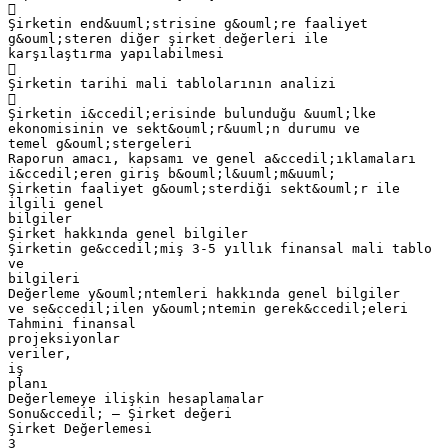

Şirketin end&uuml;strisine g&ouml;re faaliyet
g&ouml;steren diğer şirket değerleri ile
karşılaştırma yapılabilmesi

Şirketin tarihi mali tablolarının analizi

Şirketin i&ccedil;erisinde bulunduğu &uuml;lke
ekonomisinin ve sekt&ouml;r&uuml;n durumu ve
temel g&ouml;stergeleri
Raporun amacı, kapsamı ve genel a&ccedil;ıklamaları
i&ccedil;eren giriş b&ouml;l&uuml;m&uuml;
Şirketin faaliyet g&ouml;sterdiği sekt&ouml;r ile
ilgili genel
bilgiler
Şirket hakkında genel bilgiler
Şirketin ge&ccedil;miş 3-5 yıllık finansal mali tablo
ve
bilgileri
Değerleme y&ouml;ntemleri hakkında genel bilgiler
ve se&ccedil;ilen y&ouml;ntemin gerek&ccedil;eleri
Tahmini finansal
projeksiyonlar
veriler,
iş
planı
Değerlemeye ilişkin hesaplamalar
Sonu&ccedil; – Şirket değeri
Şirket Değerlemesi
3