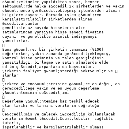
d&uuml;zeltmeler yapıldıktan sonra, benzer
sekt&ouml;rde halka a&ccedil;ık şirketlerden ve yakın
d&ouml;nemde ger&ccedil;ekleşmiş işlemlerden alınan
bilgilere dayanır. Borsada işlem g&ouml;ren
karşılaştırılabilir şirketlerden alınan
&ccedil;arpanlar
genellikle az sayıda hisselerin alım
satımlarından yansıyan hisse senedi fiyatına
dayanır ve genellikle azınlık indirgemeyi
yansıtırlar.

Buna g&ouml;re, bir şirketin tamamını (%100)
değerlerken, yakın zamanda ger&ccedil;ekleşmiş,
kontrol hisse priminin ve talep genişliğinin
yansıtıldığı, birleşme ve satın almalarda elde
edilmiş &ccedil;arpanlara da başvurulur.
Şirketin faaliyet g&ouml;sterdiği sekt&ouml;r ve 
alanlar

Şirkete ve end&uuml;strisine g&ouml;re en doğru, en
ger&ccedil;eğe yakın ve en uygun değerleme
y&ouml;nteminin se&ccedil;imi

Değerleme y&ouml;ntemine baz teşkil edecek
olan tarihi ve tahmini verilerin doğruluğu

Ge&ccedil;miş ve gelecek i&ccedil;in kullanılacak
verilerin &ouml;l&ccedil;&uuml;lebilir, sağlıklı,
tutarlı,
ispatlanabilir ve karşılaştırılabilir olması