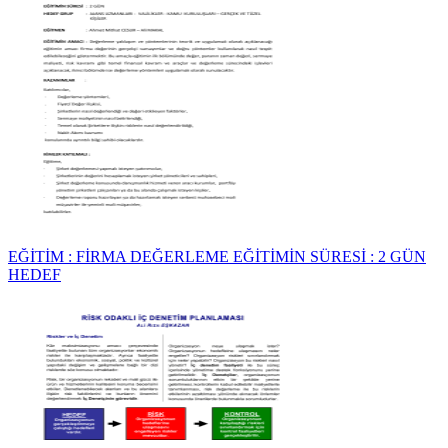
EĞİTİM : FİRMA DEĞERLEME EĞİTİMİN SÜRESİ : 2 GÜN
HEDEF