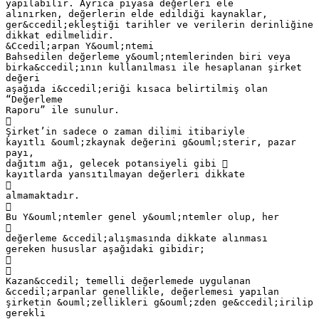
yapılabilir. Ayrıca piyasa değerleri ele
alınırken, değerlerin elde edildiği kaynaklar,
ger&ccedil;ekleştiği tarihler ve verilerin derinliğine
dikkat edilmelidir.
&Ccedil;arpan Y&ouml;ntemi
Bahsedilen değerleme y&ouml;ntemlerinden biri veya
birka&ccedil;ının kullanılması ile hesaplanan şirket
değeri
aşağıda i&ccedil;eriği kısaca belirtilmiş olan
“Değerleme
Raporu” ile sunulur.

Şirket’in sadece o zaman dilimi itibariyle
kayıtlı &ouml;zkaynak değerini g&ouml;sterir, pazar
payı,
dağıtım ağı, gelecek potansiyeli gibi 
kayıtlarda yansıtılmayan değerleri dikkate

almamaktadır.

Bu Y&ouml;ntemler genel y&ouml;ntemler olup, her

değerleme &ccedil;alışmasında dikkate alınması
gereken hususlar aşağıdaki gibidir;


Kazan&ccedil; temelli değerlemede uygulanan
&ccedil;arpanlar genellikle, değerlemesi yapılan
şirketin &ouml;zellikleri g&ouml;zden ge&ccedil;irilip
gerekli