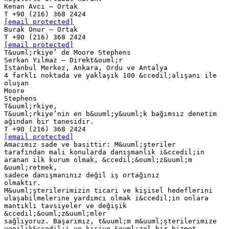
Kenan Avcı – Ortak
[email protected]
Burak Onur – Ortak
[email protected]
T&uuml;rkiye’ de Moore Stephens
Serkan Yılmaz – Direkt&ouml;r
İstanbul Merkez, Ankara, Ordu ve Antalya
4 farklı noktada ve yaklaşık 100 &ccedil;alışanı ile
oluşan
Moore
Stephens
T&uuml;rkiye,
T&uuml;rkiye’nin en b&uuml;y&uuml;k bağımsız denetim
ağından bir tanesidir.
[email protected]
Amacımız sade ve basittir: M&uuml;şteriler
tarafından mali konularda danışmanlık i&ccedil;in
aranan ilk kurum olmak, &ccedil;&ouml;z&uuml;m
&uuml;retmek,
sadece danışmanınız değil iş ortağınız
olmaktır.
M&uuml;şterilerimizin ticari ve kişisel hedeflerini
ulaşabilmelerine yardımcı olmak i&ccedil;in onlara
mantıklı tavsiyeler ve değişik
&ccedil;&ouml;z&uuml;mler
sağlıyoruz. Başarımız, t&uuml;m m&uuml;şterilerimize
yenilik&ccedil;i ve kişiye &ouml;zel bir hizmet