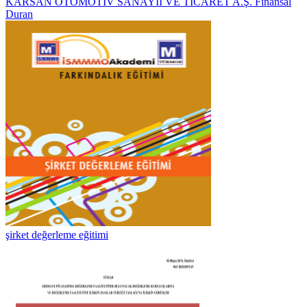
KARSAN OTOMOTİV SANAYİİ VE TİCARET A.Ş. Finansal
Duran
şirket değerleme eğitimi