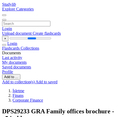
Study
lib
Explore Categories
Login
Upload document
Create flashcards
×
Login
Flashcards
Collections
Documents
Last activity
My documents
Saved documents
Profile
Add to ...
Add to collection(s)
Add to saved
İşletme
Finans
Corporate Finance
DPS29233 GRA Family offices brochure -