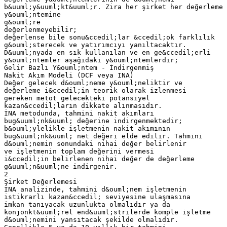
b&uuml;y&uuml;kt&uuml;r. Zira her şirket her değerleme
y&ouml;ntemine
g&ouml;re
değerlenmeyebilir;
değerlense bile sonu&ccedil;lar &ccedil;ok farklılık
g&ouml;sterecek ve yatırımcıyı yanıltacaktır.
D&uuml;nyada en sık kullanılan ve en ge&ccedil;erli
y&ouml;ntemler aşağıdaki y&ouml;ntemlerdir;
Gelir Bazlı Y&ouml;ntem - İndirgenmiş
Nakit Akım Modeli (DCF veya INA)
Değer gelecek d&ouml;neme y&ouml;neliktir ve
değerleme i&ccedil;in teorik olarak izlenmesi
gereken metot gelecekteki potansiyel
kazan&ccedil;ların dikkate alınmasıdır.
İNA metodunda, tahmini nakit akımları
bug&uuml;nk&uuml; değerine indirgenmektedir;
b&ouml;ylelikle işletmenin nakit akımının
bug&uuml;nk&uuml; net değeri elde edilir. Tahmini
d&ouml;nemin sonundaki nihai değer belirlenir
ve işletmenin toplam değerini vermesi
i&ccedil;in belirlenen nihai değer de değerleme
g&uuml;n&uuml;ne indirgenir.
2
Şirket Değerlemesi
İNA analizinde, tahmini d&ouml;nem işletmenin
istikrarlı kazan&ccedil; seviyesine ulaşmasına
imkan tanıyacak uzunlukta olmalıdır ya da
konjonkt&uuml;rel end&uuml;strilerde komple işletme
d&ouml;nemini yansıtacak şekilde olmalıdır.