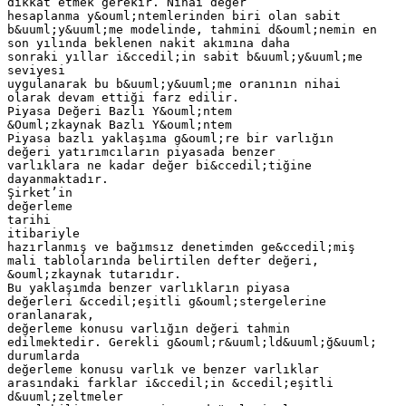
dikkat etmek gerekir. Nihai değer
hesaplanma y&ouml;ntemlerinden biri olan sabit
b&uuml;y&uuml;me modelinde, tahmini d&ouml;nemin en
son yılında beklenen nakit akımına daha
sonraki yıllar i&ccedil;in sabit b&uuml;y&uuml;me
seviyesi
uygulanarak bu b&uuml;y&uuml;me oranının nihai
olarak devam ettiği farz edilir.
Piyasa Değeri Bazlı Y&ouml;ntem
&Ouml;zkaynak Bazlı Y&ouml;ntem
Piyasa bazlı yaklaşıma g&ouml;re bir varlığın
değeri yatırımcıların piyasada benzer
varlıklara ne kadar değer bi&ccedil;tiğine
dayanmaktadır.
Şirket’in
değerleme
tarihi
itibariyle
hazırlanmış ve bağımsız denetimden ge&ccedil;miş
mali tablolarında belirtilen defter değeri,
&ouml;zkaynak tutarıdır.
Bu yaklaşımda benzer varlıkların piyasa
değerleri &ccedil;eşitli g&ouml;stergelerine
oranlanarak,
değerleme konusu varlığın değeri tahmin
edilmektedir. Gerekli g&ouml;r&uuml;ld&uuml;ğ&uuml;
durumlarda
değerleme konusu varlık ve benzer varlıklar
arasındaki farklar i&ccedil;in &ccedil;eşitli
d&uuml;zeltmeler