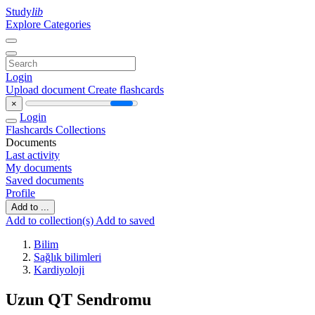
Study
lib
Explore Categories
Login
Upload document
Create flashcards
×
Login
Flashcards
Collections
Documents
Last activity
My documents
Saved documents
Profile
Add to ...
Add to collection(s)
Add to saved
Bilim
Sağlık bilimleri
Kardiyoloji
Uzun QT Sendromu